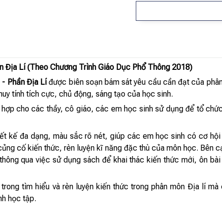
ần Địa Lí (Theo Chương Trình Giáo Dục Phổ Thông 2018)
 - Phần Địa Lí
được biên soạn bám sát yêu cầu cần đạt của phân
uy tính tích cực, chủ động, sáng tạo của học sinh.
ù hợp cho các thầy, cô giáo, các em học sinh sử dụng để tổ chứ
ết kế đa dạng, màu sắc rõ nét, giúp các em học sinh có cơ hội 
 củng cố kiến thức, rèn luyện kĩ năng đặc thù của môn học. Bên c
hông qua việc sử dụng sách để khai thác kiến thức mới, ôn bài c
 trong tìm hiểu và rèn luyện kiến thức trong phân môn Địa lí m
nh học tập.