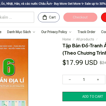
à các nước Châu Âu✨
Buy More Get Moreㅤ ✨ㅤ Sale up to 30% ㅤ✨ㅤ Get voucher up
Cart
Checkout
e
Danh Mục Sách
Our Privacy Policy
Track Order
Co
Home
All products
Tập Bản Đồ-Tranh Ản
(Theo Chương Trìn
$17.99 USD
$2
ADD TO CART