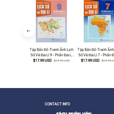
Tập Bản Đồ-Tranh Ảnh Lịch
Tập Bản Đồ-Tranh Ảnh
Sử Và Địa Lí 9 - Phần Địa Lí
Sử Và Địa Lí 7 - Phần Đ
(Theo Chương Trình Giáo
(Theo Chương Trình 
$17.99 USD
$17.99 USD
$24.99 USD
$24.99 
Dục Phổ Thông 2018)
Dục Phổ Thông 201
CONTACT INFO