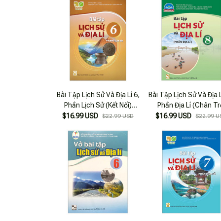
Bài Tập Lịch Sử Và Địa Lí 6,
Bài Tập Lịch Sử Và Địa L
Phần Lịch Sử (Kết Nối)
Phần Địa Lí (Chân Tr
(Chuẩn)
Sáng Tạo) (Chuẩn)
$16.99 USD
$16.99 USD
$22.99 USD
$22.99 U