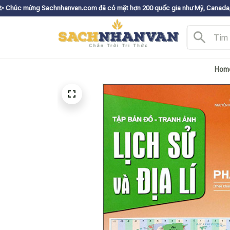
nhanvan.com đã có mặt hơn 200 quốc gia như Mỹ, Canada, Úc, Nhật, Hàn, v
Hom