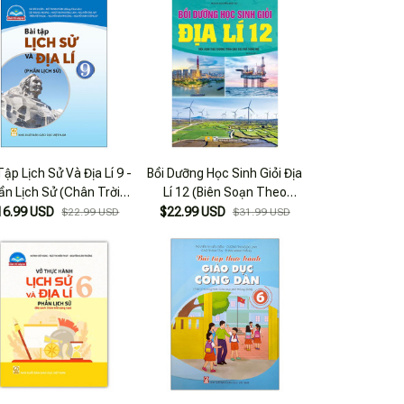
Tập Lịch Sử Và Địa Lí 9 -
Bồi Dưỡng Học Sinh Giỏi Địa
ần Lịch Sử (Chân Trời)
Lí 12 (Biên Soạn Theo
(Chuẩn)
Chương Trình Giáo Dục Phổ
16.99 USD
$22.99 USD
$22.99 USD
$31.99 USD
Thông Mới)