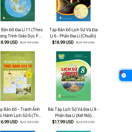
 Bản Đồ Địa Lí 11 (Theo
Tập Bản Đồ Lịch Sử Và Địa
ơng Trình Giáo Dục Phổ
Lí 6 - Phần Địa Lí (Chuẩn)
hông 2018) (Chuẩn)
18.99 USD
$18.99 USD
$25.99 USD
$25.99 USD
p Bản Đồ - Tranh Ảnh
Bài Tập Lịch Sử Và Địa Lí 8 -
c Hành Lịch Sử 6 (Theo
Phần Địa Lí (Kết Nối)
ơng Trình GDPT 2018)
(Chuẩn)
16.99 USD
$17.99 USD
$22.99 USD
$24.99 USD