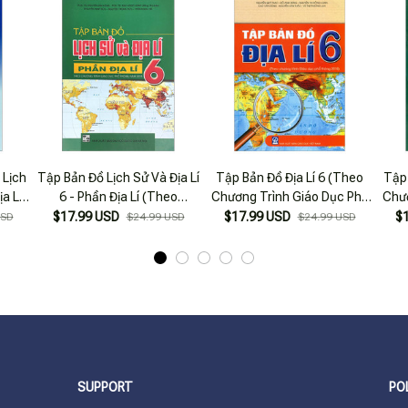
 Lịch
Tập Bản Đồ Lịch Sử Và Địa Lí
Tập Bản Đồ Địa Lí 6 (Theo
Tập 
ịa Lí
6 - Phần Địa Lí (Theo
Chương Trình Giáo Dục Phổ
Chươ
Giáo
Chương Trình Giáo Dục Phổ
Thông 2018) (2022)
T
$17.99 USD
$17.99 USD
$
USD
$24.99 USD
$24.99 USD
8)
Thông Năm 2018)
SUPPORT
PO