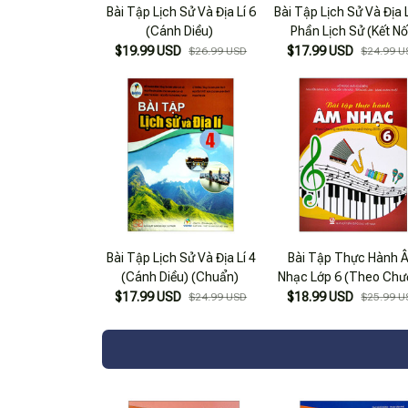
Bài Tập Lịch Sử Và Địa Lí 6
Bài Tập Lịch Sử Và Địa L
(Cánh Diều)
Phần Lịch Sử (Kết Nố
(Chuẩn)
$19.99 USD
$17.99 USD
$26.99 USD
$24.99 U
Bài Tập Lịch Sử Và Địa Lí 4
Bài Tập Thực Hành 
(Cánh Diều) (Chuẩn)
Nhạc Lớp 6 (Theo Ch
Trình Giáo Dục Phổ T
$17.99 USD
$18.99 USD
$24.99 USD
$25.99 U
2018)