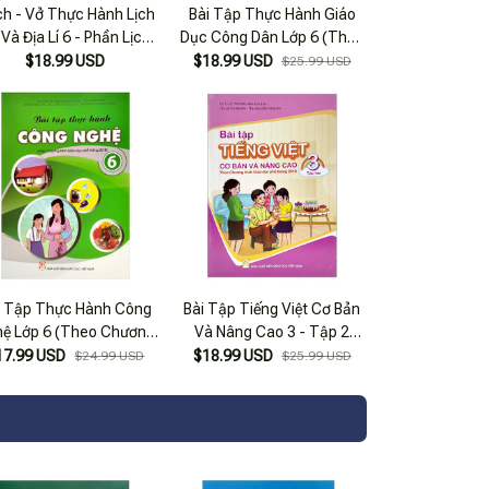
h - Vở Thực Hành Lịch
Bài Tập Thực Hành Giáo
Và Địa Lí 6 - Phần Lịch
Dục Công Dân Lớp 6 (Theo
( Chân Trời Sáng Tạo )
Chương Trình Giáo Dục Phổ
$18.99 USD
$18.99 USD
$25.99 USD
Thông 2018)
i Tập Thực Hành Công
Bài Tập Tiếng Việt Cơ Bản
ệ Lớp 6 (Theo Chương
Và Nâng Cao 3 - Tập 2
nh Giáo Dục Phổ Thông
(Theo Chương Trình Giáo
17.99 USD
$18.99 USD
$24.99 USD
$25.99 USD
2018)
Dục Phổ Thông 2018)