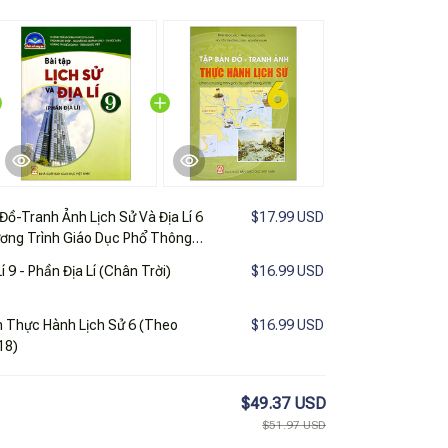
Đồ-Tranh Ảnh Lịch Sử Và Địa Lí 6
$17.99 USD
ương Trình Giáo Dục Phổ Thông
í 9 - Phần Địa Lí (Chân Trời)
$16.99 USD
h Thực Hành Lịch Sử 6 (Theo
$16.99 USD
18)
$49.37 USD
$51.97 USD