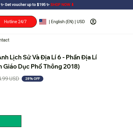
 to $195ㅤ ✨ㅤ
SHOP NOW ⬇
Hotline 24/7
| English (EN) | USD
ntact
h Lịch Sử Và Địa Lí 6 - Phần Địa Lí 
h Giáo Dục Phổ Thông 2018)
4.99 USD
28% OFF