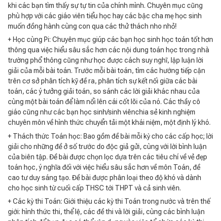
khi các bạn tìm thấy sự tự tin của chính mình. Chuyên mục cũng
phù hợp với các giáo viên tiểu học hay các bậc cha mẹ học sinh
muốn đồng hành cùng con qua các thử thách nho nhỏ!
+ Học cùng Pi: Chuyên mục giúp các bạn học sinh học toán tốt hơn
thông qua việc hiểu sâu sắc hơn các nội dung toán học trong nhà
trường phổ thông cũng như học được cách suy nghĩ, lập luận lời
giải của mỗi bài toán. Trước mỗi bài toán, tìm các hướng tiếp cận
trên cơ sở phân tích kỹ đề ra, phân tích sự kết nối giữa các bài
toán, các ý tưởng giải toán, so sánh các lời giải khác nhau của
cùng một bài toán để làm nổi lên cái cốt lõi của nó. Các thầy cô
giáo cũng như các bạn học sinh/sinh viênchia sẻ kinh nghiệm
chuyên môn về hình thức chuyển tải một khái niệm, một định lý khó.
+ Thách thức Toán học: Bao gồm đề bài mỗi kỳ cho các cấp học; lời
giải cho những đề ở số trước do độc giả gửi, cùng với lời bình luận
của biên tập. Đề bài được chọn lọc dựa trên các tiêu chí về vẻ đẹp
toán học, ý nghĩa đối với việc hiểu sâu sắc hơn về môn Toán, đề
cao tư duy sáng tạo. Đề bài được phân loại theo độ khó và dành
cho học sinh từ cuối cấp THSC tới THPT và cả sinh viên.
+ Các kỳ thi Toán: Giới thiệu các kỳ thi Toán trong nước và trên thế
giới: hình thức thi, thể lệ, các đề thi và lời giải, cùng các bình luận