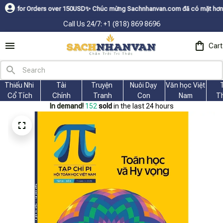
ders over 150USDㅤ✨
Chúc mừng Sachnhanvan.com đã có mặt hơn 200 quốc gia 
Call Us 24/7: +1 (818) 869 8696
Cart
Thiếu Nhi 
Tài
Truyện 
Nuôi Dạy 
Văn học Việt 
Cổ Tích
Chính
Tranh
Con
Nam
T
In demand!
156
sold
in the last 24 hours