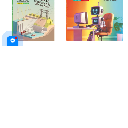
Tạp chí Pi- Hội Toán học Việt
Tạp Chí Pi- Hội Toán Học Việt
Nam số 6/ tháng 6 năm 2024
Nam Số 12/ Tháng 12 Năm
2023
$20.99 USD
$24.00 USD
$19.99 USD
ADD TO CART
ADD TO CART