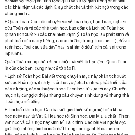
nghiệm với thời gian, tính tổng quát và sự tối giản trong phát biểu
các khái niệm và các định lý, sự chặt chẽ và tính bất ngờ trong các
chứng minh…
+ Quán Toán: Các câu chuyện vui về Toán học, học Toán, nghiên
cứu Toán và về các nhà toán học, bao gồm cả Lịch sử Toán học
(phân tích xuất xứ các khái niệm, định lý Toán học, sự phát sinh và
phát triển của các ý tưởng, các xu hướng trong Toán học…), đố vui
toán học, “sai đâu sửa đấy” hay “sai lầm ở đâu” (tìm cái sai trong
lập luận),…
Quán Toán mong nhận được nhiều bài viết từ bạn đọc: Quán Toán
là của các bạn, cũng như cả tờ báo Pi.
+ Lịch sử Toán học: Bài viết trong chuyên mục này phân tích xuất
xứ các khái niệm, định lý Toán học, sự phát sinh và phát triển của
các ý tưởng, các xu hướng trong Toán học từ xưa tới nay. Chuyên
mục này cũnggiới thiệu những câu chuyện sinh động về những nhà
Toán học nổi tiếng.
+ Tìm hiểu khoa học: Các bài viết giới thiệu về mọi mặt của khoa
học ngày nay, từ Vật lý, Hóa học tới Sinh học, Địa lý, Địa chất, Thiên
văn học và cả Y học hay Kinh tế, Tài chính. Các bài viết ngoài việc
giới thiệu những tìm tòi mới nhất trong các ngành khoa học nói