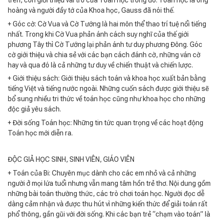
trên, còn giới thiệu vai trò của Toán học trong đó. Toán học là ông
hoàng và người đầy tớ của Khoa học, Gauss đã nói thế.
+ Góc cờ: Cờ Vua và Cờ Tướng là hai môn thể thao trí tuệ nổi tiếng
nhất. Trong khi Cờ Vua phản ánh cách suy nghĩ của thế giới
phương Tây thì Cờ Tướng lại phản ánh tư duy phương Đông. Góc
cờ giới thiệu và chia sẻ với các bạn cách đánh cờ, những ván cờ
hay và qua đó là cả những tư duy về chiến thuật và chiến lược.
+ Giới thiệu sách: Giới thiệu sách toán và khoa học xuất bản bằng
tiếng Việt và tiếng nước ngoài. Những cuốn sách được giới thiệu sẽ
bổ sung nhiều tri thức về toán học cũng như khoa học cho những
độc giả yêu sách.
+ Đời sống Toán học: Những tin tức quan trọng về các hoạt động
Toán học mới diễn ra.
ĐỘC GIẢ HỌC SINH, SINH VIÊN, GIÁO VIÊN
+ Toán của Bi: Chuyên mục dành cho các em nhỏ và cả những
người ở mọi lứa tuổi nhưng vẫn mang tâm hồn trẻ thơ. Nội dung gồm
những bài toán thường thức, các trò chơi toán học. Người đọc dễ
dàng cảm nhận và được thu hút vì những kiến thức để giải toán rất
phổ thông, gần gũi với đời sống. Khi các bạn trẻ “chạm vào toán” là