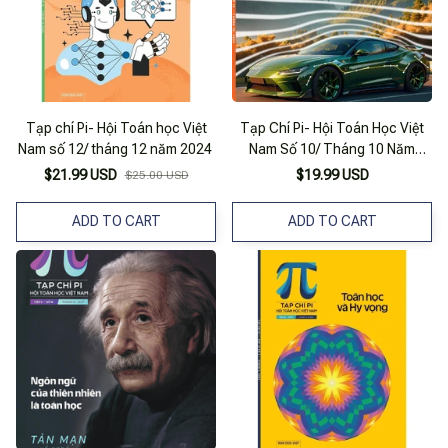
Tạp chí Pi- Hội Toán học Việt
Tạp Chí Pi- Hội Toán Học Việt
Nam số 12/ tháng 12 năm 2024
Nam Số 10/ Tháng 10 Năm
2023
$21.99 USD
$19.99 USD
$25.00 USD
ADD TO CART
ADD TO CART