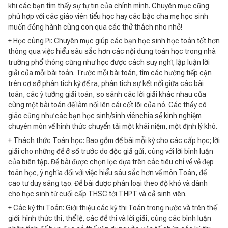
khi các bạn tìm thấy sự tự tin của chính mình. Chuyên mục cũng
phù hợp với các giáo viên tiểu học hay các bậc cha mẹ học sinh
muốn đồng hành cùng con qua các thử thách nho nhỏ!
+ Học cùng Pi: Chuyên mục giúp các bạn học sinh học toán tốt hơn
thông qua việc hiểu sâu sắc hơn các nội dung toán học trong nhà
trường phổ thông cũng như học được cách suy nghĩ, lập luận lời
giải của mỗi bài toán. Trước mỗi bài toán, tìm các hướng tiếp cận
trên cơ sở phân tích kỹ đề ra, phân tích sự kết nối giữa các bài
toán, các ý tưởng giải toán, so sánh các lời giải khác nhau của
cùng một bài toán để làm nổi lên cái cốt lõi của nó. Các thầy cô
giáo cũng như các bạn học sinh/sinh viênchia sẻ kinh nghiệm
chuyên môn về hình thức chuyển tải một khái niệm, một định lý khó.
+ Thách thức Toán học: Bao gồm đề bài mỗi kỳ cho các cấp học; lời
giải cho những đề ở số trước do độc giả gửi, cùng với lời bình luận
của biên tập. Đề bài được chọn lọc dựa trên các tiêu chí về vẻ đẹp
toán học, ý nghĩa đối với việc hiểu sâu sắc hơn về môn Toán, đề
cao tư duy sáng tạo. Đề bài được phân loại theo độ khó và dành
cho học sinh từ cuối cấp THSC tới THPT và cả sinh viên.
+ Các kỳ thi Toán: Giới thiệu các kỳ thi Toán trong nước và trên thế
giới: hình thức thi, thể lệ, các đề thi và lời giải, cùng các bình luận