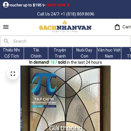
r up to $195ㅤ ✨ㅤ
SHOP NOW ⬇
Call Us 24/7: +1 (818) 869 8696
Cart
Thiếu Nhi 
Tài
Truyện 
Nuôi Dạy 
Văn học Việt 
Cổ Tích
Chính
Tranh
Con
Nam
T
In demand!
190
sold
in the last 24 hours