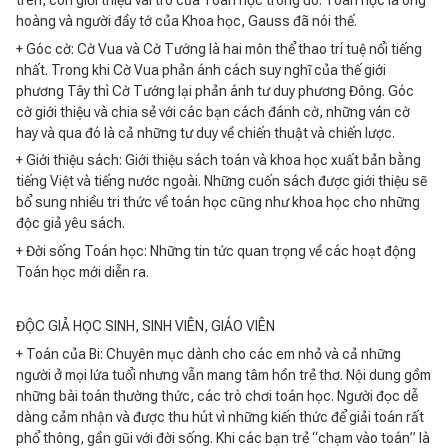
trên, còn giới thiệu vai trò của Toán học trong đó. Toán học là ông
hoàng và người đầy tớ của Khoa học, Gauss đã nói thế.
+ Góc cờ: Cờ Vua và Cờ Tướng là hai môn thể thao trí tuệ nổi tiếng
nhất. Trong khi Cờ Vua phản ánh cách suy nghĩ của thế giới
phương Tây thì Cờ Tướng lại phản ánh tư duy phương Đông. Góc
cờ giới thiệu và chia sẻ với các bạn cách đánh cờ, những ván cờ
hay và qua đó là cả những tư duy về chiến thuật và chiến lược.
+ Giới thiệu sách: Giới thiệu sách toán và khoa học xuất bản bằng
tiếng Việt và tiếng nước ngoài. Những cuốn sách được giới thiệu sẽ
bổ sung nhiều tri thức về toán học cũng như khoa học cho những
độc giả yêu sách.
+ Đời sống Toán học: Những tin tức quan trọng về các hoạt động
Toán học mới diễn ra.
ĐỘC GIẢ HỌC SINH, SINH VIÊN, GIÁO VIÊN
+ Toán của Bi: Chuyên mục dành cho các em nhỏ và cả những
người ở mọi lứa tuổi nhưng vẫn mang tâm hồn trẻ thơ. Nội dung gồm
những bài toán thường thức, các trò chơi toán học. Người đọc dễ
dàng cảm nhận và được thu hút vì những kiến thức để giải toán rất
phổ thông, gần gũi với đời sống. Khi các bạn trẻ “chạm vào toán” là