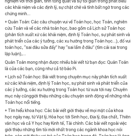
nghiệm với thời gian, tính tổng quát và sự tối giản trong phát biểu
các khái niệm và các định lý, sự chặt chẽ và tính bất ngờ trong các
chứng minh…
+ Quán Toán: Các câu chuyện vui về Toán học, học Toán, nghiên
cứu Toán và về các nhà toán học, bao gồm cả Lịch sử Toán học
(phân tích xuất xứ các khái niệm, định lý Toán học, sự phát sinh và
phát triển của các ý tưởng, các xu hướng trong Toán học…), đố vui
toán học, “sai đâu sửa đấy” hay “sai lầm ở đâu” (tìm cái sai trong
lập luận),…
Quán Toán mong nhận được nhiều bài viết từ bạn đọc: Quán Toán
là của các bạn, cũng như cả tờ báo Pi.
+ Lịch sử Toán học: Bài viết trong chuyên mục này phân tích xuất
xứ các khái niệm, định lý Toán học, sự phát sinh và phát triển của
các ý tưởng, các xu hướng trong Toán học từ xưa tới nay. Chuyên
mục này cũnggiới thiệu những câu chuyện sinh động về những nhà
Toán học nổi tiếng.
+ Tìm hiểu khoa học: Các bài viết giới thiệu về mọi mặt của khoa
học ngày nay, từ Vật lý, Hóa học tới Sinh học, Địa lý, Địa chất, Thiên
văn học và cả Y học hay Kinh tế, Tài chính. Các bài viết ngoài việc
giới thiệu những tìm tòi mới nhất trong các ngành khoa học nói