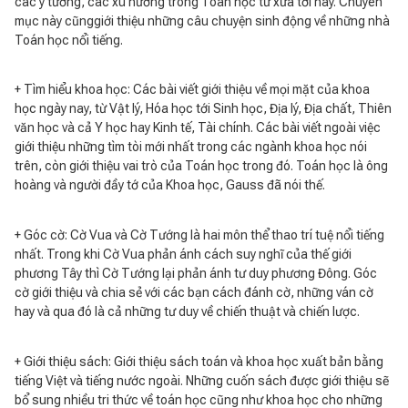
các ý tưởng, các xu hướng trong Toán học từ xưa tới nay. Chuyên
mục này cũnggiới thiệu những câu chuyện sinh động về những nhà
Toán học nổi tiếng.
+ Tìm hiểu khoa học: Các bài viết giới thiệu về mọi mặt của khoa
học ngày nay, từ Vật lý, Hóa học tới Sinh học, Địa lý, Địa chất, Thiên
văn học và cả Y học hay Kinh tế, Tài chính. Các bài viết ngoài việc
giới thiệu những tìm tòi mới nhất trong các ngành khoa học nói
trên, còn giới thiệu vai trò của Toán học trong đó. Toán học là ông
hoàng và người đầy tớ của Khoa học, Gauss đã nói thế.
+ Góc cờ: Cờ Vua và Cờ Tướng là hai môn thể thao trí tuệ nổi tiếng
nhất. Trong khi Cờ Vua phản ánh cách suy nghĩ của thế giới
phương Tây thì Cờ Tướng lại phản ánh tư duy phương Đông. Góc
cờ giới thiệu và chia sẻ với các bạn cách đánh cờ, những ván cờ
hay và qua đó là cả những tư duy về chiến thuật và chiến lược.
+ Giới thiệu sách: Giới thiệu sách toán và khoa học xuất bản bằng
tiếng Việt và tiếng nước ngoài. Những cuốn sách được giới thiệu sẽ
bổ sung nhiều tri thức về toán học cũng như khoa học cho những