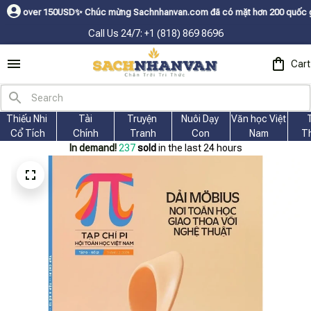
150USDㅤ✨
Chúc mừng Sachnhanvan.com đã có mặt hơn 200 quốc gia như Mỹ, Ca
Call Us 24/7: +1 (818) 869 8696
Cart
Thiếu Nhi 
Tài
Truyện 
Nuôi Dạy 
Văn học Việt 
Cổ Tích
Chính
Tranh
Con
Nam
T
In demand!
237
sold
in the last 24 hours