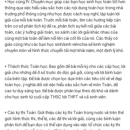
+ Học cùng Pi: Chuyên mục giúp các bạn học sinh học toán tốt hơn
thông qua việc hiểu sâu sắc hơn các nội dung toán học trong nhà
trường phổ thông cũng như học được cách suy nghĩ, lập luận lời
giải của mỗi bài toán. Trước mỗi bài toán, tìm các hướng tiếp cận
trên cơ sở phân tích kỹ đề ra, phân tích sự kết nối giữa các bài
toán, các ý tưởng giải toán, so sánh các lời giải khác nhau của
cùng một bài toán để làm nổi lên cái cốt lõi của nó. Các thầy cô
giáo cũng như các bạn học sinh/sinh viênchia sẻ kinh nghiệm
chuyên môn về hình thức chuyển tải một khái niệm, một định lý khó.
+ Thách thức Toán học: Bao gồm đề bài mỗi kỳ cho các cấp học; lời
giải cho những đề ở số trước do độc giả gửi, cùng với lời bình luận
của biên tập. Đề bài được chọn lọc dựa trên các tiêu chí về vẻ đẹp
toán học, ý nghĩa đối với việc hiểu sâu sắc hơn về môn Toán, đề
cao tư duy sáng tạo. Đề bài được phân loại theo độ khó và dành
cho học sinh từ cuối cấp THSC tới THPT và cả sinh viên.
+ Các kỳ thi Toán: Giới thiệu các kỳ thi Toán trong nước và trên thế
giới: hình thức thi, thể lệ, các đề thi và lời giải, cùng các bình luận
phân tích để bạn đọc có thể vận dụng vào việc tổ chức các kỳ thi