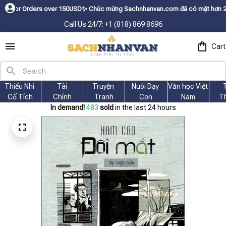
ers over 150USDㅤ✨
Chúc mừng Sachnhanvan.com đã có mặt hơn 200 quốc gia n
Call Us 24/7: +1 (818) 869 8696
Cart
Thiếu Nhi 
Tài
Truyện 
Nuôi Dạy 
Văn học Việt 
Cổ Tích
Chính
Tranh
Con
Nam
T
In demand!
487
sold
in the last 24 hours