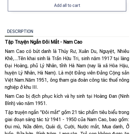
Add all to cart
DESCRIPTION
Tập Truyện Ngắn Đôi Mắt - Nam Cao
Nam Cao có bút danh là Thúy Rư, Xuân Du, Nguyệt, Nhiêu
Khê,...Tên khai sinh là Trần Hữu Tri, sinh năm 1917 tại làng
Đại Hoàng, phủ Lý Nhân, tỉnh Hà Nam (nay là xã Hòa Hậu,
huyện Lý Nhân, Hà Nam). Là một Đảng viên Đảng Cộng sản
Việt Nam.Năm 1951, ông tham gia đoàn công tác thuế nông
nghiệp ở khu III.
Nam Cao bị địch phục kích và hy sinh tại Hoàng Đan (Ninh
Bình) vào năm 1951.
Tập truyện ngắn "Đôi mắt" gồm 21 tác phẩm tiêu biểu trong
giai đoạn sáng tác từ 1941 - 1950 của Nam Cao, bao gồm:
Đui mù, Nửa đêm, Quái dị, Cười, Nước mắt, Mua danh, Ở
hiền, Rửa hờn, Rình trộm, Lang rận, Trẻ con không được ăn