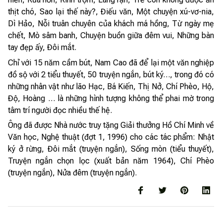
thịt chó, Sao lại thế này?, Điếu văn, Một chuyện xú-vơ-nia,
Dì Hảo, Nỗi truân chuyên của khách má hồng, Từ ngày mẹ
chết, Mò sâm banh, Chuyện buồn giữa đêm vui, Những bàn
tay đẹp ấy, Đôi mắt.
Chỉ với 15 năm cầm bút, Nam Cao đã để lại một văn nghiệp
đồ sộ với 2 tiểu thuyết, 50 truyện ngắn, bút ký…, trong đó có
những nhân vật như lão Hạc, Bá Kiến, Thị Nở, Chí Phèo, Hộ,
Độ, Hoàng … là những hình tượng không thể phai mờ trong
tâm trí người đọc nhiều thế hệ.
Ông đã được Nhà nước truy tặng Giải thưởng Hồ Chí Minh về
Văn học, Nghệ thuật (đợt 1, 1996) cho các tác phẩm: Nhật
ký ở rừng, Đôi mắt (truyện ngắn), Sống mòn (tiểu thuyết),
Truyện ngắn chọn lọc (xuất bản năm 1964), Chí Phèo
(truyện ngắn), Nửa đêm (truyện ngắn).