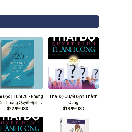
m Đọc | Tuổi 20 - Những
Thái Độ Quyết Định Thành
ăm Tháng Quyết Định
Công
Cuộc Đời Bạn
$22.99 USD
$18.99 USD