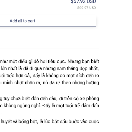
$57.92 USD
$60.97 USD
Add all to cart
 như một điều gì đó hơi tiêu cực. Nhưng bạn biết
ếc lớn nhất là đã đi qua những năm tháng đẹp nhất,
ối tiếc hơn cả, đấy là không có một đích đến rõ
i mình chợt nhận ra, nó đã rẽ theo những hướng
 tuy chưa biết dẫn đến đâu, đi trên cỗ xe phóng
ực không ngừng nghỉ. Đấy là một tuổi trẻ dám dấn
.
t huyết và bồng bột, là lúc bắt đầu bước vào cuộc