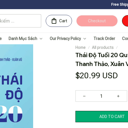
Free Shipping for Orders 
Cart
Checkout
e
Danh Mục Sách
Our Privacy Policy
Track Order
Co
Home
All products
Thái Độ Tuổi 20 Qu
Thanh Thảo, Xuân 
$20.99 USD
ADD TO CART