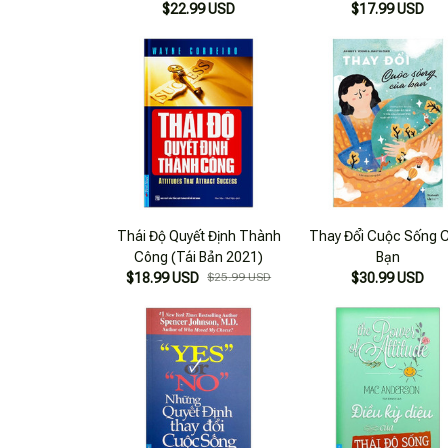
Cuộc Đời Bạn (Tái Bản
$22.99 USD
$17.99 USD
2023) 109K
Thái Độ Quyết Định Thành
Thay Đổi Cuộc Sống 
Công (Tái Bản 2021)
Bạn
$18.99 USD
$25.99 USD
$30.99 USD