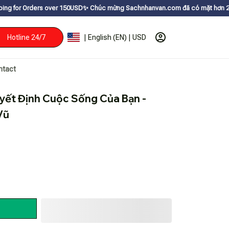
over 150USDㅤ✨
Chúc mừng Sachnhanvan.com đã có mặt hơn 200 quốc gia như 
Hotline 24/7
| English (EN) | USD
ntact
yết Định Cuộc Sống Của Bạn - 
Vũ