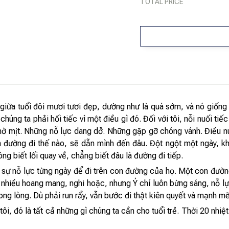
TOTAL PRICE
 giữa tuổi đôi mươi tươi đẹp, dường như là quá sớm, và nó giống
húng ta phải hối tiếc vì một điều gì đó. Đối với tôi, nỗi nuối ti
mờ mịt. Những nỗ lực dang dở. Những gặp gỡ chóng vánh. Điều nu
 đường đi thế nào, sẽ dẫn mình đến đâu. Đột ngột một ngày, kh
ông biết lối quay về, chẳng biết đâu là đường đi tiếp.
 sự nỗ lực từng ngày để đi trên con đường của họ. Một con đường
 nhiều hoang mang, nghi hoặc, nhưng Ý chí luôn bừng sáng, nỗ l
ong lòng. Dù phải run rẩy, vẫn bước đi thật kiên quyết và mạnh mẽ
i, đó là tất cả những gì chúng ta cần cho tuổi trẻ. Thời 20 nhiệ