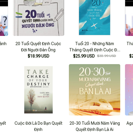
hành
20 Tuổi Quyết Định Cuộc
Tuổi 20 - Những Năm
Thá
Đời Người Đàn Ông
Tháng Quyết Định Cuộc Đời
$18.99 USD
$25.99 USD
Bạn (Tái Bản 2018)
$35.99 USD
$
uyết
Cuộc Đời Là Do Bạn Quyết
20-30 Tuổi Mười Năm Vàng
Aga
Định
Quyết Định Bạn Là Ai