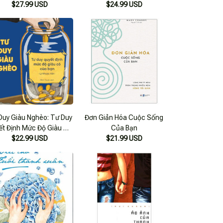
$27.99 USD
$24.99 USD
Là Ai
Duy Giàu Nghèo: Tư Duy
Đơn Giản Hóa Cuộc Sống
ết Định Mức Độ Giàu Có
Của Bạn
Của Bạn _Az
$22.99 USD
$21.99 USD