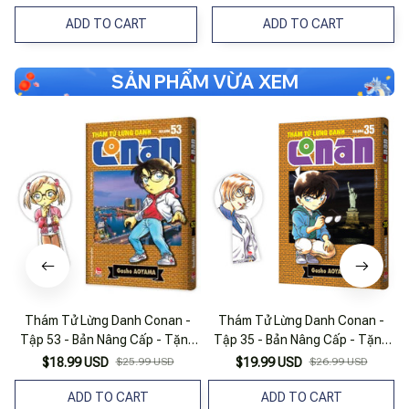
ADD TO CART
ADD TO CART
SẢN PHẨM VỪA XEM
Thám Tử Lừng Danh Conan -
Thám Tử Lừng Danh Conan -
Tập 53 - Bản Nâng Cấp - Tặng
Tập 35 - Bản Nâng Cấp - Tặng
Kèm Bookmark
Kèm Bookmark
$18.99 USD
$25.99 USD
$19.99 USD
$26.99 USD
ADD TO CART
ADD TO CART