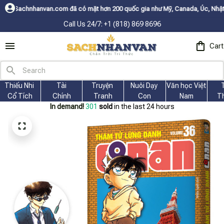
com đã có mặt hơn 200 quốc gia như Mỹ, Canada, Úc, Nhật, Hàn, và các nư
Call Us 24/7: +1 (818) 869 8696
Cart
Thiếu Nhi 
Tài
Truyện 
Nuôi Dạy 
Văn học Việt 
Cổ Tích
Chính
Tranh
Con
Nam
T
In demand!
301
sold
in the last 24 hours