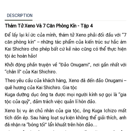
DESCRIPTION
Thám Tử Xeno Và 7 Căn Phòng Kín - Tập 4
Để lấy lại kí ức của mình, thám tử Xeno phải đối đầu với “7
căn phòng kín” – những tác phẩm của kiến trúc sư hắc ám
Kai Shichiro cho phép bất cứ kẻ nào cũng có thể thực hiện
tội ác hoàn hảo!
Khởi động phần truyện về “Đảo Onugami”, nơi gần nhất với
“chân lí” của Kai Shichiro.
Theo yêu cầu của khách hàng, Xeno đã đến đảo Onugami –
quê hương của Kai Shichiro. Gia tộc
Kuga dưỡng dục ông ta được mọi người kính sợ gọi là “gia
tộc của quỷ”, đảm trách việc quản lí hòn đảo.
Xeno bị vụ án chủ nhân của gia tộc, ông Kuga Ichizo mất
tích dồn ép. Sau hàng loạt sự kiện không thể giải thích, anh
đã nhận ra “bóng tối” lẩn khuất trên hòn đảo…