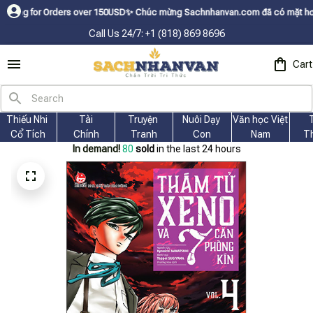
or Orders over 150USDㅤ✨
Chúc mừng Sachnhanvan.com đã có mặt hơn 200 quốc
Call Us 24/7: +1 (818) 869 8696
Cart
Thiếu Nhi 
Tài
Truyện 
Nuôi Dạy 
Văn học Việt 
Cổ Tích
Chính
Tranh
Con
Nam
T
In demand!
82
sold
in the last 24 hours