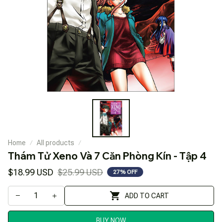
Home
All products
Thám Tử Xeno Và 7 Căn Phòng Kín - Tập 4
$18.99 USD
$25.99 USD
27% OFF
ADD TO CART
BUY NOW