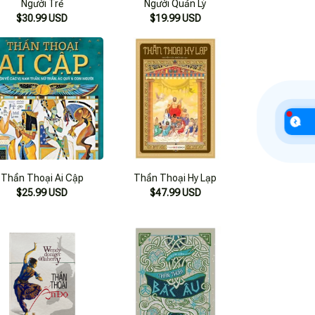
Người Trẻ
Người Quản Lý
$30.99 USD
$19.99 USD
Thần Thoại Ai Cập
Thần Thoại Hy Lạp
$25.99 USD
$47.99 USD