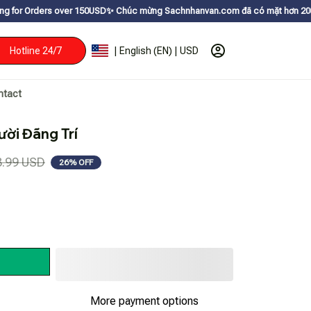
er 150USDㅤ✨
Chúc mừng Sachnhanvan.com đã có mặt hơn 200 quốc gia như Mỹ,
Hotline 24/7
| English (EN) | USD
ntact
ời Đãng Trí
8.99 USD
26% OFF
More payment options