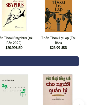
ần Thoại Sisyphus (tái
Thần Thoại Hy Lạp (Tái
Bản 2022)
Bản)
$20.99 USD
$23.99 USD