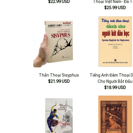
$22.99 USD
Thoại Việt Nam- Đa 
$25.99 USD
Người
Thần Thoại Sisyphus
Tiếng Anh Đàm Thoại 
$21.99 USD
Cho Người Bắt Đầu
$18.99 USD