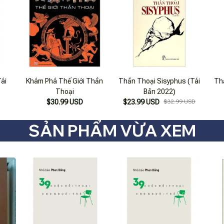
ái
Khám Phá Thế Giới Thần
Thần Thoại Sisyphus (Tái
Th
Thoại
Bản 2022)
$30.99 USD
$23.99 USD
$32.99 USD
SẢN PHẨM VỪA XEM