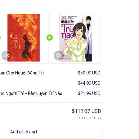
ại Cho Người Đãng Trí
$50.99 USD
$44.99 USD
ho Người Trẻ - Rèn Luyện Trí Não
$21.99 USD
$112.07 USD
$117.97 USD
Add all to cart