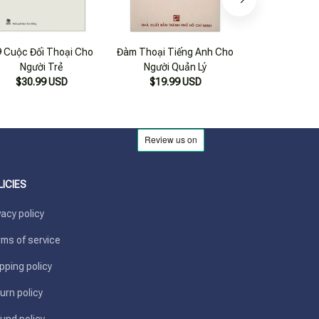
 Cuộc Đối Thoại Cho
Đàm Thoại Tiếng Anh Cho
Thần Thoại 
Người Trẻ
Người Quản Lý
$21.99
$30.99 USD
$19.99 USD
LICIES
vacy policy
ms of service
pping policy
urn policy