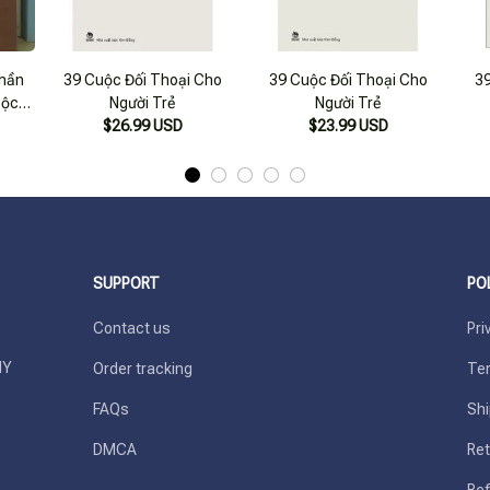
hần
39 Cuộc Đối Thoại Cho
39 Cuộc Đối Thoại Cho
39
Tộc
Người Trẻ
Người Trẻ
$26.99 USD
$23.99 USD
SUPPORT
PO
Contact us
Pri
Y 
Order tracking
Ter
FAQs
Shi
DMCA
Ret