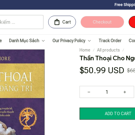
Free Shipping for Orders ov
Cart
Checkout
e
Danh Mục Sách
Our Privacy Policy
Track Order
Co
Home
All products
Thần Thoại Cho Ngư
$50.99 USD
$6
ADD TO CART