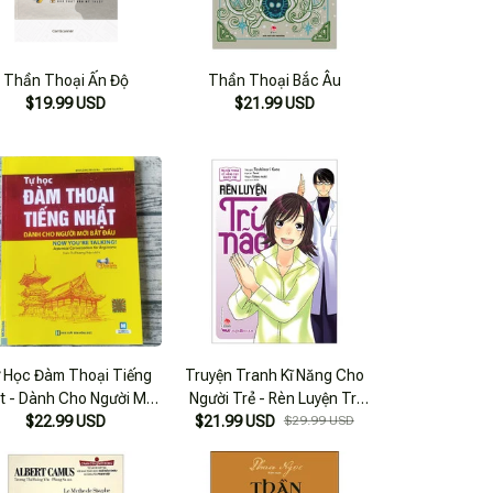
Thần Thoại Ấn Độ
Thần Thoại Bắc Âu
$19.99 USD
$21.99 USD
 Học Đàm Thoại Tiếng
Truyện Tranh Kĩ Năng Cho
t - Dành Cho Người Mới
Người Trẻ - Rèn Luyện Trí
$22.99 USD
Bắt Đầu
$21.99 USD
Não
$29.99 USD