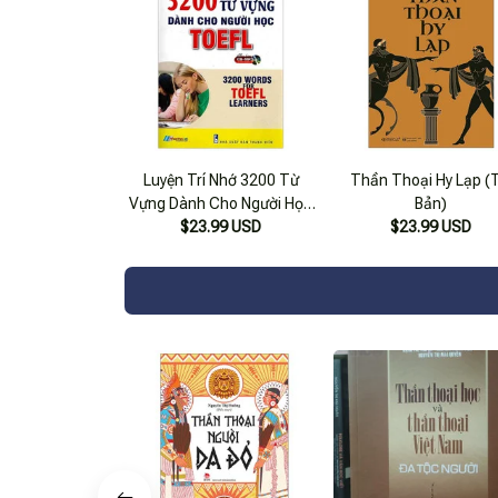
Luyện Trí Nhớ 3200 Từ
Thần Thoại Hy Lạp (T
Vựng Dành Cho Người Học
Bản)
$23.99 USD
Toefl
$23.99 USD