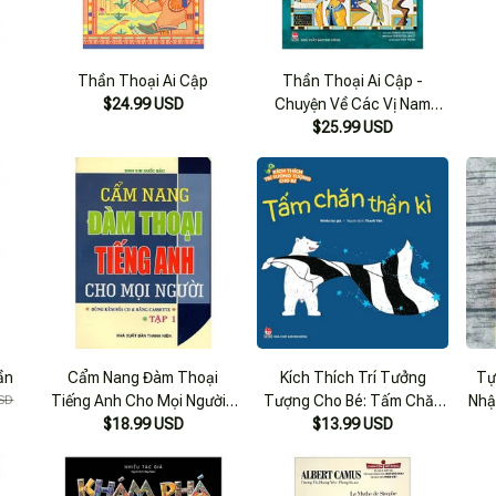
Thần Thoại Ai Cập
Thần Thoại Ai Cập -
$24.99 USD
Chuyện Về Các Vị Nam
Thần, Nữ Thần, Ác Quỷ Và
$25.99 USD
Con Người (tái Bản 2019)
ần
Cẩm Nang Đàm Thoại
Kích Thích Trí Tưởng
Tự
SD
Tiếng Anh Cho Mọi Người -
Tượng Cho Bé: Tấm Chăn
Nhậ
$18.99 USD
Tập 1
$13.99 USD
Thần Kì