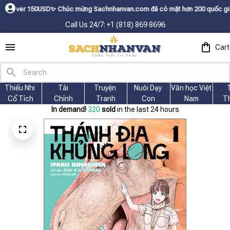
✨
Chúc mừng Sachnhanvan.com đã có mặt hơn 200 quốc gia như Mỹ, Canada, Ú
Call Us 24/7: +1 (818) 869 8696
Cart
Thiếu Nhi 
Tài
Truyện 
Nuôi Dạy 
Văn học Việt 
Cổ Tích
Chính
Tranh
Con
Nam
T
In demand!
320
sold
in the last 24 hours