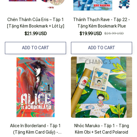
Chén Thánh Của Eris – Tập 1
Thánh Thạch Rave - Tập 22 -
[Tặng Kèm Bookmark + Lót Ly]
Tặng Kèm Bookmark Plue
$21.99 USD
$19.99 USD
$26.99 USD
ADD TO CART
ADD TO CART
Alice In Borderland - Tập 1
Nhóc Maruko - Tập 1 - Tặng
(Tặng Kèm Card Giấy) -
Kèm Obi + Set Card Polaroid