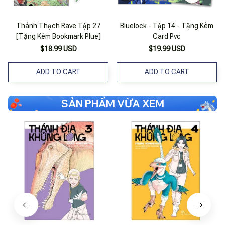
Thánh Thạch Rave Tập 27
Bluelock - Tập 14 - Tặng Kèm
[Tặng Kèm Bookmark Plue]
Card Pvc
$18.99 USD
$19.99 USD
ADD TO CART
ADD TO CART
SẢN PHẨM VỪA XEM