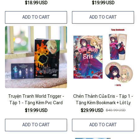
Tntmanga
$18.99 USD
$19.99 USD
ADD TO CART
ADD TO CART
Truyện Tranh World Trigger -
Chén Thánh Của Eris - Tập 1 -
Tập 1 - Tặng Kèm Pvc Card
Tặng Kèm Bookmark + Lót Ly
$19.99 USD
$29.99 USD
$40.99 USD
ADD TO CART
ADD TO CART