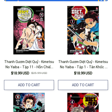
Thanh Gươm Diệt Quỷ - Kimetsu
Thanh Gươm Diệt Quỷ - Kimetsu
No Yaiba - Tập 11 - Hỗn Chiến
No Yaiba - Tập 1 - Tàn Khốc -
(Tái Bản 2025)
Tái Bản
$18.99 USD
$25.99 USD
$18.99 USD
ADD TO CART
ADD TO CART