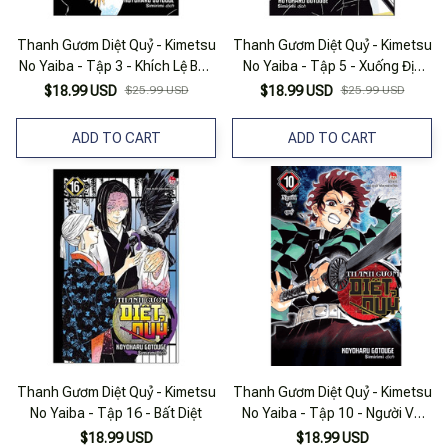
Thanh Gươm Diệt Quỷ - Kimetsu
Thanh Gươm Diệt Quỷ - Kimetsu
No Yaiba - Tập 3 - Khích Lệ Bản
No Yaiba - Tập 5 - Xuống Địa
Thân (Tái Bản 2025)
Ngục (Tái Bản 2025)
$18.99 USD
$25.99 USD
$18.99 USD
$25.99 USD
ADD TO CART
ADD TO CART
Thanh Gươm Diệt Quỷ - Kimetsu
Thanh Gươm Diệt Quỷ - Kimetsu
No Yaiba - Tập 16 - Bất Diệt
No Yaiba - Tập 10 - Người Và
Quỷ
$18.99 USD
$18.99 USD