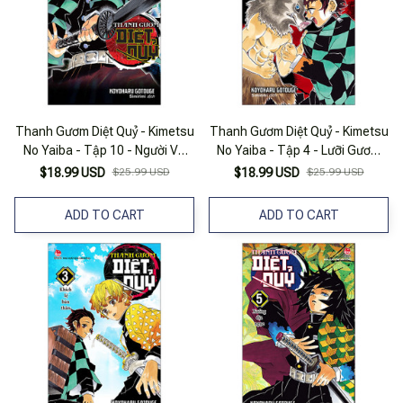
Thanh Gươm Diệt Quỷ - Kimetsu
Thanh Gươm Diệt Quỷ - Kimetsu
No Yaiba - Tập 10 - Người Và
No Yaiba - Tập 4 - Lưỡi Gươm
Quỷ (Tái Bản 2025)
Mạnh Mẽ (Tái Bản 2025)
$18.99 USD
$25.99 USD
$18.99 USD
$25.99 USD
ADD TO CART
ADD TO CART