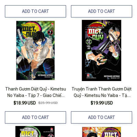
ADD TO CART
ADD TO CART
Thanh Gươm Diệt Quỷ - Kimetsu
Truyện Tranh Thanh Gươm Diệt
No Yaiba - Tập 7 - Giao Chiến
Quỷ - Kimetsu No Yaiba - Tập
Nơi Chật Hẹp (Tái Bản 2025)
13 - Nxb Kim Đồng
$18.99 USD
$25.99 USD
$19.99 USD
ADD TO CART
ADD TO CART