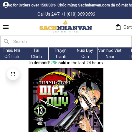
or Orders over 150USDㅤ✨
Chúc mừng Sachnhanvan.com đã có mặt hơn 200 quốc
Call Us 24/7: +1 (818) 869 8696
Cart
Thiếu Nhi 
Tài
Truyện 
Nuôi Dạy 
Văn học Việt 
Cổ Tích
Chính
Tranh
Con
Nam
T
In demand!
298
sold
in the last 24 hours