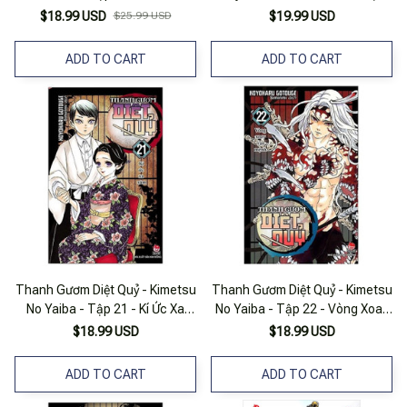
Của Các Trụ Cột (Tái Bản
13 - Nxb Kim Đồng
$18.99 USD
$25.99 USD
$19.99 USD
2025)
ADD TO CART
ADD TO CART
Thanh Gươm Diệt Quỷ - Kimetsu
Thanh Gươm Diệt Quỷ - Kimetsu
No Yaiba - Tập 21 - Kí Ức Xa
No Yaiba - Tập 22 - Vòng Xoay
Xăm
Vận Mệnh
$18.99 USD
$18.99 USD
ADD TO CART
ADD TO CART