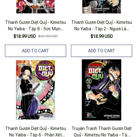
Thanh Gươm Diệt Quỷ - Kimetsu
Thanh Gươm Diệt Quỷ - Kimetsu
No Yaiba - Tập 8 - Sức Mạnh
No Yaiba - Tập 2 - Ngươi Là...
Của Thượng Huyền - Sức Mạnh
$18.99 USD
$25.99 USD
$18.99 USD
Của Trụ Cột (Tái Bản 2025)
ADD TO CART
ADD TO CART
Thanh Gươm Diệt Quỷ - Kimetsu
Truyện Tranh Thanh Gươm Diệt
No Yaiba - Tập 6 - Phán Xét
Quỷ - Kimetsu No Yaiba - Tập