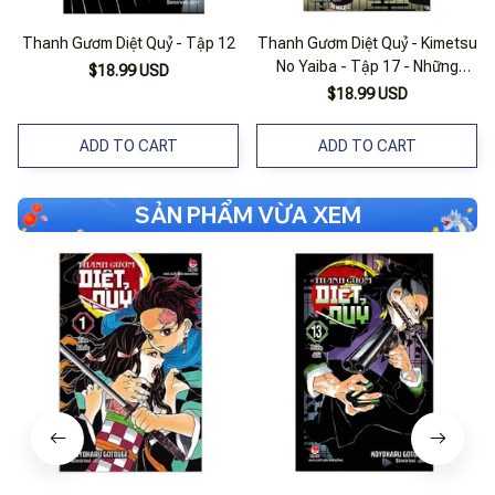
Thanh Gươm Diệt Quỷ - Tập 12
Thanh Gươm Diệt Quỷ - Kimetsu
No Yaiba - Tập 17 - Những
$18.99 USD
Người Kế Tục - Bìa Mềm
$18.99 USD
ADD TO CART
ADD TO CART
SẢN PHẨM VỪA XEM