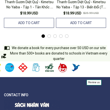
Thanh Gươm Diệt Quỷ - Kimetsu
Thanh Gươm Diệt Quỷ - Kimetsu
No Yaiba - Tập 1 - Tàn Khốc -
No Yaiba - Tập 13 - Biến Đổi (Tái
Tái Bản
Bản 2025)
$18.99 USD
$18.99 USD
$25.99 USD
ADD TO CART
ADD TO CART
We donate a book for every purchase over 50 USD on our site
More than 500+ books are donated to schools in Vietnam every
quarter
CONTACT INFO