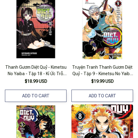
Thanh Gươm Diệt Quỷ - Kimetsu
Truyện Tranh Thanh Gươm Diệt
No Yaiba - Tập 18 - Kí Ức Trỗi
Quỷ - Tập 9 - Kimetsu No Yaiba
Dậy
- Nxb Kim Đồng
$18.99 USD
$19.99 USD
ADD TO CART
ADD TO CART