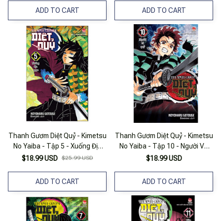
ADD TO CART
ADD TO CART
Thanh Gươm Diệt Quỷ - Kimetsu
Thanh Gươm Diệt Quỷ - Kimetsu
No Yaiba - Tập 5 - Xuống Địa
No Yaiba - Tập 10 - Người Và
Ngục (Tái Bản 2025)
Quỷ
$18.99 USD
$25.99 USD
$18.99 USD
ADD TO CART
ADD TO CART