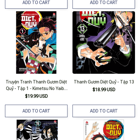
ADD TO CART
ADD TO CART
Truyện Tranh Thanh Gươm Diệt
Thanh Gươm Diệt Quỷ - Tập 13
Quỷ - Tập 1 - Kimetsu No Yaiba
$18.99 USD
- Nxb Kim Đồng
$19.99 USD
ADD TO CART
ADD TO CART