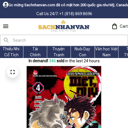
chnhanvan.com đã có mặt hơn 200 quốc gia như Mỹ, Canada, Úc, Nhật, Hàn,
Call Us 24/7: +1 (818) 869 8696
Cart
Thiếu Nhi 
Tài
Truyện 
Nuôi Dạy 
Văn học Việt 
Cổ Tích
Chính
Tranh
Con
Nam
T
In demand!
346
sold
in the last 24 hours