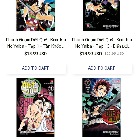
Thanh Gươm Diệt Quỷ - Kimetsu
Thanh Gươm Diệt Quỷ - Kimetsu
No Yaiba - Tập 1 - Tàn Khốc -
No Yaiba - Tập 13 - Biến Đổi
Tái Bản
(Tái Bản 2025)
$18.99 USD
$18.99 USD
$25.99 USD
ADD TO CART
ADD TO CART