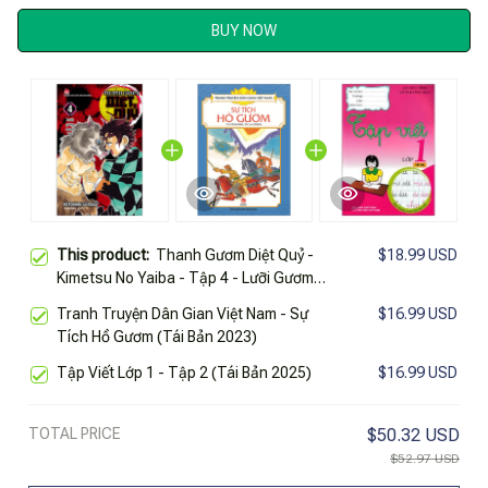
BUY NOW
This product:
Thanh Gươm Diệt Quỷ -
$18.99 USD
Kimetsu No Yaiba - Tập 4 - Lưỡi Gươm
Mạnh Mẽ (Tái Bản 2025)
Tranh Truyện Dân Gian Việt Nam - Sự
$16.99 USD
Tích Hồ Gươm (Tái Bản 2023)
Tập Viết Lớp 1 - Tập 2 (Tái Bản 2025)
$16.99 USD
TOTAL PRICE
$50.32 USD
$52.97 USD