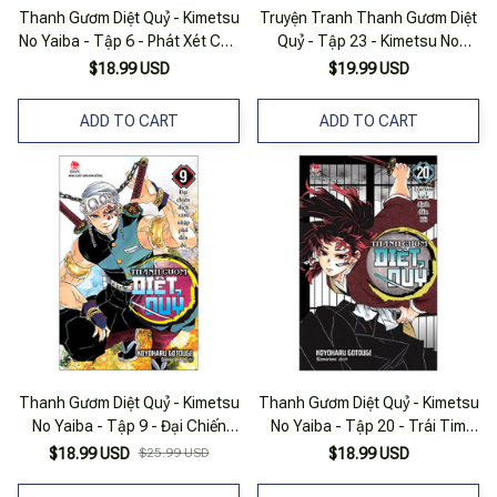
Thanh Gươm Diệt Quỷ - Kimetsu
Truyện Tranh Thanh Gươm Diệt
No Yaiba - Tập 6 - Phát Xét Của
Quỷ - Tập 23 - Kimetsu No
Các Trụ Cột
Yaiba - Nxb Kim Đồng
$18.99 USD
$19.99 USD
ADD TO CART
ADD TO CART
Thanh Gươm Diệt Quỷ - Kimetsu
Thanh Gươm Diệt Quỷ - Kimetsu
No Yaiba - Tập 9 - Đại Chiến
No Yaiba - Tập 20 - Trái Tim
Dịch Xâm Nhập Phố Đèn Đỏ (Tái
Kiên Định Dẫn Lối
$18.99 USD
$25.99 USD
$18.99 USD
Bản 2025)