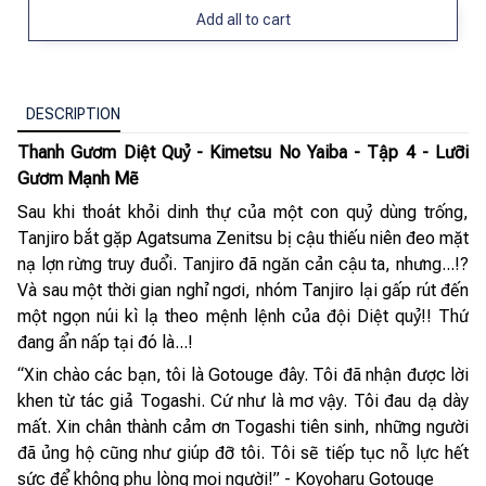
Add all to cart
DESCRIPTION
Thanh Gươm Diệt Quỷ - Kimetsu No Yaiba - Tập 4 - Lưỡi
Gươm Mạnh Mẽ
Sau khi thoát khỏi dinh thự của một con quỷ dùng trống,
Tanjiro bắt gặp Agatsuma Zenitsu bị cậu thiếu niên đeo mặt
nạ lợn rừng truy đuổi. Tanjiro đã ngăn cản cậu ta, nhưng...!?
Và sau một thời gian nghỉ ngơi, nhóm Tanjiro lại gấp rút đến
một ngọn núi kì lạ theo mệnh lệnh của đội Diệt quỷ!! Thứ
đang ẩn nấp tại đó là...!
“Xin chào các bạn, tôi là Gotouge đây. Tôi đã nhận được lời
khen từ tác giả Togashi. Cứ như là mơ vậy. Tôi đau dạ dày
mất. Xin chân thành cảm ơn Togashi tiên sinh, những người
đã ủng hộ cũng như giúp đỡ tôi. Tôi sẽ tiếp tục nỗ lực hết
sức để không phụ lòng mọi người!” - Koyoharu Gotouge