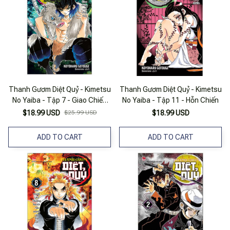
Thanh Gươm Diệt Quỷ - Kimetsu
Thanh Gươm Diệt Quỷ - Kimetsu
No Yaiba - Tập 7 - Giao Chiến
No Yaiba - Tập 11 - Hỗn Chiến
Nơi Chật Hẹp (Tái Bản 2025)
$18.99 USD
$25.99 USD
$18.99 USD
ADD TO CART
ADD TO CART