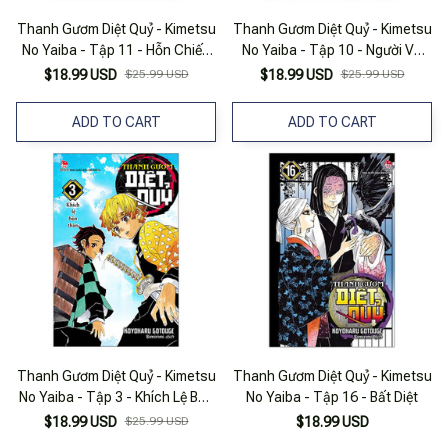
Thanh Gươm Diệt Quỷ - Kimetsu
Thanh Gươm Diệt Quỷ - Kimetsu
No Yaiba - Tập 11 - Hỗn Chiến
No Yaiba - Tập 10 - Người Và
(Tái Bản 2025)
Quỷ (Tái Bản 2025)
$18.99 USD
$25.99 USD
$18.99 USD
$25.99 USD
ADD TO CART
ADD TO CART
Thanh Gươm Diệt Quỷ - Kimetsu
Thanh Gươm Diệt Quỷ - Kimetsu
No Yaiba - Tập 3 - Khích Lệ Bản
No Yaiba - Tập 16 - Bất Diệt
Thân (Tái Bản 2025)
$18.99 USD
$25.99 USD
$18.99 USD