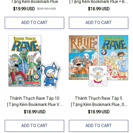
Tặng Kèm Bookmark Plue
[Tặng Kèm Bookmark Plue + Bìa
Áo Đặc Biệt
$19.99 USD
$26.99 USD
$18.99 USD
ADD TO CART
ADD TO CART
Thánh Thạch Rave Tập 10
Thánh Thạch Rave Tập 5
[Tặng Kèm Bookmark Plue Và
[Tặng Kèm Bookmark Plue, 01
Bìa Áo Special]
Bìa Áo Special]
$18.99 USD
$18.99 USD
ADD TO CART
ADD TO CART