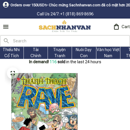
ver 150USDㅤ✨
Chúc mừng Sachnhanvan.com đã có mặt hơn 200 quốc gia như M
Call Us 24/7: +1 (818) 869 8696
Cart
Thiếu Nhi 
Tài
Truyện 
Nuôi Dạy 
Văn học Việt 
Cổ Tích
Chính
Tranh
Con
Nam
T
In demand!
118
sold
in the last 24 hours