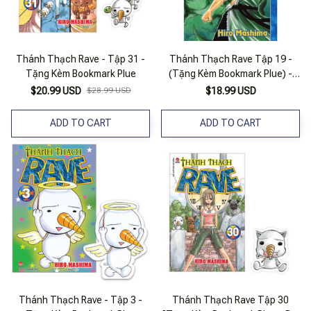
Thánh Thạch Rave - Tập 31 -
Thánh Thạch Rave Tập 19 -
Tặng Kèm Bookmark Plue
(Tặng Kèm Bookmark Plue) -
Bản Quyền
$20.99 USD
$28.99 USD
$18.99 USD
ADD TO CART
ADD TO CART
Thánh Thạch Rave - Tập 3 -
Thánh Thạch Rave Tập 30