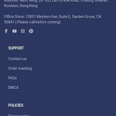
Address: West Wing, 2/F. 822 Lai Chi Kok Road, Cheung Shawan, 
Kowloon, Hong Kong

Office Store: 12851 Western Ave. Suite E, Garden Grove, CA 
92841 ( Please call before coming)
SUPPORT
Contact us
Order tracking
FAQs
DMCA
POLICIES