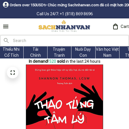
ers over 150USDㅤ✨
Chúc mừng Sachnhanvan.com đã có mặt hơn 200 quốc gia n
Call Us 24/7: +1 (818) 869 8696
Cart
Thiếu Nhi 
Tài
Truyện 
Nuôi Dạy 
Văn học Việt 
Cổ Tích
Chính
Tranh
Con
Nam
T
In demand!
521
sold
in the last 24 hours