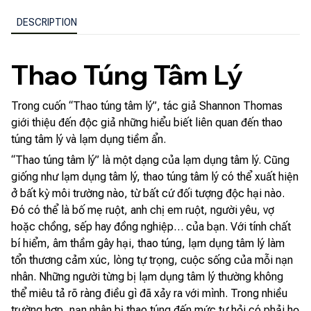
DESCRIPTION
Thao Túng Tâm Lý
Trong cuốn “Thao túng tâm lý”, tác giả Shannon Thomas
giới thiệu đến độc giả những hiểu biết liên quan đến thao
túng tâm lý và lạm dụng tiềm ẩn.
“Thao túng tâm lý” là một dạng của lạm dụng tâm lý. Cũng
giống như lạm dụng tâm lý, thao túng tâm lý có thể xuất hiện
ở bất kỳ môi trường nào, từ bất cứ đối tượng độc hại nào.
Đó có thể là bố mẹ ruột, anh chị em ruột, người yêu, vợ
hoặc chồng, sếp hay đồng nghiệp… của bạn. Với tính chất
bí hiểm, âm thầm gây hại, thao túng, lạm dụng tâm lý làm
tổn thương cảm xúc, lòng tự trọng, cuộc sống của mỗi nạn
nhân. Những người từng bị lạm dụng tâm lý thường không
thể miêu tả rõ ràng điều gì đã xảy ra với mình. Trong nhiều
trường hợp, nạn nhân bị thao túng đến mức tự hỏi có phải họ