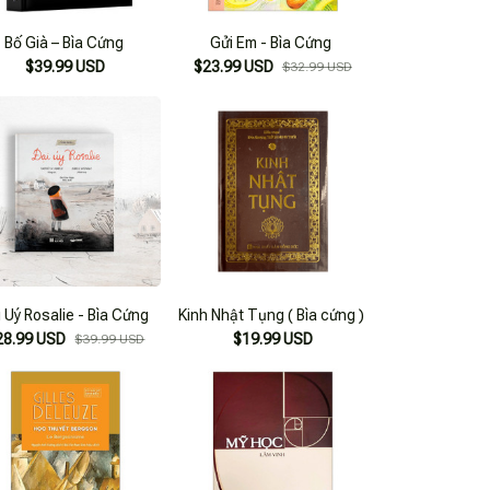
Bố Già – Bìa Cứng
Gửi Em - Bìa Cứng
$39.99 USD
$23.99 USD
$32.99 USD
 Uý Rosalie - Bìa Cứng
Kinh Nhật Tụng ( Bìa cứng )
28.99 USD
$19.99 USD
$39.99 USD