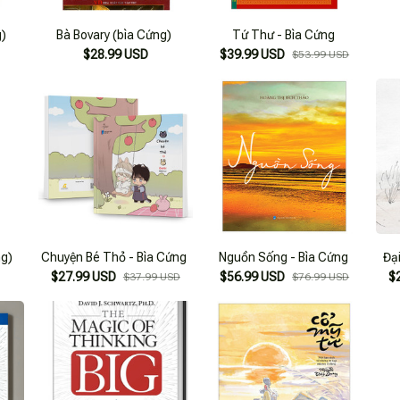
g)
Bà Bovary (bìa Cứng)
Tứ Thư - Bìa Cứng
$28.99 USD
$39.99 USD
$53.99 USD
ng)
Chuyện Bé Thỏ - Bìa Cứng
Nguồn Sống - Bìa Cứng
Đại
$27.99 USD
$56.99 USD
$
$37.99 USD
$76.99 USD