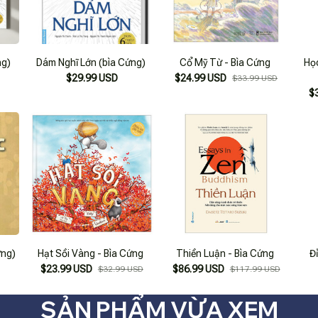
ng)
Dám Nghĩ Lớn (bìa Cứng)
Cổ Mỹ Từ - Bìa Cứng
Họ
$29.99 USD
$24.99 USD
$33.99 USD
$
ứng)
Hạt Sồi Vàng - Bìa Cứng
Thiền Luận - Bìa Cứng
Đ
$23.99 USD
$86.99 USD
$32.99 USD
$117.99 USD
SẢN PHẨM VỪA XEM