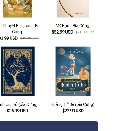
c Thuyết Bergson - Bìa
Mỹ Học - Bìa Cứng
Cứng
$52.99 USD
$71.99 USD
33.99 USD
$45.99 USD
ỉnh Gió Hú (bìa Cứng)
Hoàng Tử Bé (bìa Cứng)
$26.99 USD
$22.99 USD