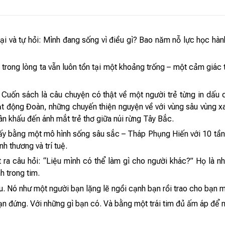
lại và tự hỏi: Mình đang sống vì điều gì? Bao năm nỗ lực học hà
i trong lòng ta vẫn luôn tồn tại một khoảng trống – một cảm giác
ó. Cuốn sách là câu chuyện có thật về một người trẻ từng in dấ
t động Đoàn, những chuyến thiện nguyện về với vùng sâu vùng xa
ân khấu đến ánh mắt trẻ thơ giữa núi rừng Tây Bắc.
 bằng một mô hình sống sâu sắc – Tháp Phụng Hiến với 10 tầng p
h thương và trí tuệ.
a câu hỏi: “Liệu mình có thể làm gì cho người khác?” Họ là nh
h trong tim.
u. Nó như một người bạn lặng lẽ ngồi cạnh bạn rồi trao cho bạn 
 bạn đứng. Với những gì bạn có. Và bằng một trái tim đủ ấm áp để