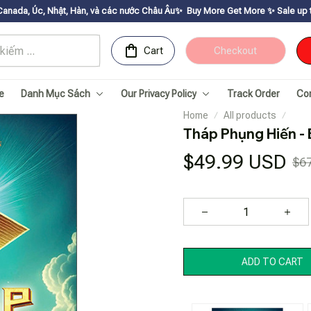
 Hàn, và các nước Châu Âu✨
Buy More Get Moreㅤ ✨ㅤ Sale up to 30% ㅤ✨ㅤ Get vo
Cart
Checkout
e
Danh Mục Sách
Our Privacy Policy
Track Order
Co
Home
All products
Tháp Phụng Hiến -
$49.99 USD
$6
ADD TO CART