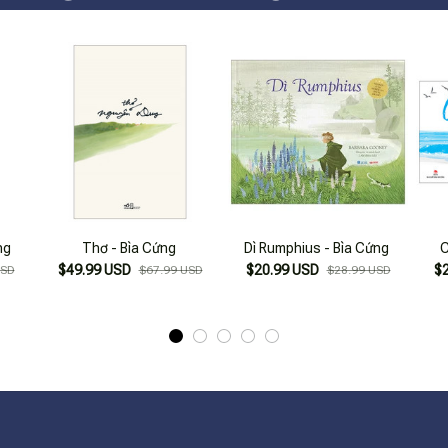
ng
Thơ - Bìa Cứng
Dì Rumphius - Bìa Cứng
C
$49.99 USD
$20.99 USD
$
USD
$67.99 USD
$28.99 USD