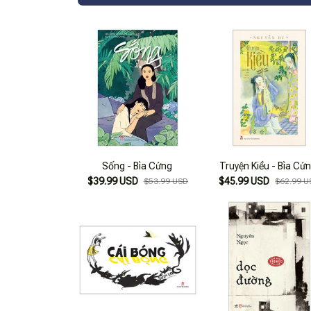
Sống - Bìa Cứng
Truyện Kiều - Bìa Cứ
$39.99 USD
$45.99 USD
$53.99 USD
$62.99 U