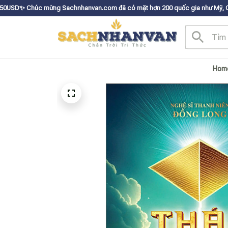
ng Sachnhanvan.com đã có mặt hơn 200 quốc gia như Mỹ, Canada, Úc, Nhật,
Hom