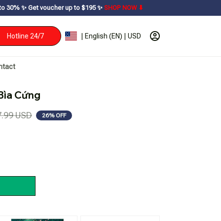
ucher up to $195ㅤ ✨ㅤ
SHOP NOW ⬇
Hotline 24/7
| English (EN) | USD
ntact
 Bìa Cứng
7.99 USD
26% OFF