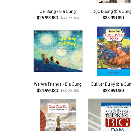
Cái Bóng - Bìa Cứng
Dọc Đường (bìa Cứn
$26.99 USD
$35.99 USD
$36.99 USD
We Are Friends - Bìa Cứng
Gulliver Du Ký (bìa Cứ
$24.99 USD
$28.99 USD
$33.99 USD