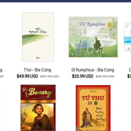
ng
Thơ - Bìa Cứng
Dì Rumphius - Bìa Cứng
$49.99 USD
$20.99 USD
$
SD
$67.99 USD
$28.99 USD