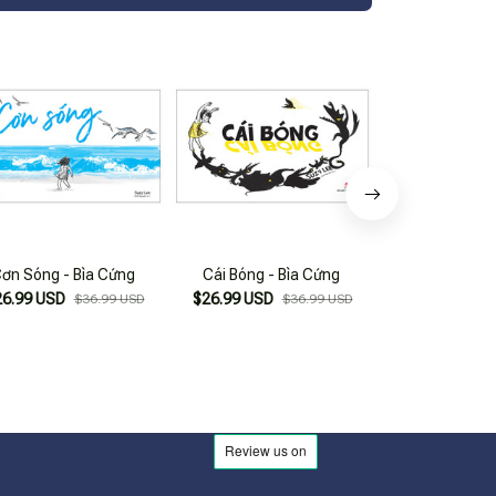
ơn Sóng - Bìa Cứng
Cái Bóng - Bìa Cứng
Quo Vadis - 
26.99 USD
$26.99 USD
$46.99
$36.99 USD
$36.99 USD