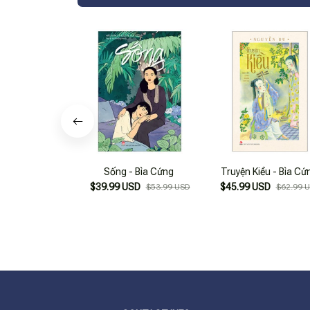
Sống - Bìa Cứng
Truyện Kiều - Bìa Cứ
$39.99 USD
$45.99 USD
$53.99 USD
$62.99 