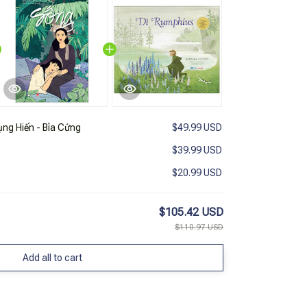
ng Hiến - Bìa Cứng
$49.99 USD
$39.99 USD
$20.99 USD
$105.42 USD
$110.97 USD
Add all to cart