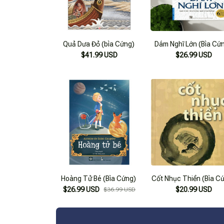
Quả Dưa Đỏ (bìa Cứng)
Dám Nghĩ Lớn (Bìa Cứ
$41.99 USD
$26.99 USD
Hoàng Tử Bé (Bìa Cứng)
Cốt Nhục Thiền (Bìa C
$26.99 USD
$20.99 USD
$36.99 USD