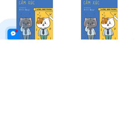
Mèo Tiên Sinh Tự Chữa Lành
Mèo Tiên Sinh Tự Chữa Lành
Cảm Xúc
Cảm Xúc
$22.99 USD
$31.99 USD
$24.99 USD
ADD TO CART
ADD TO CART