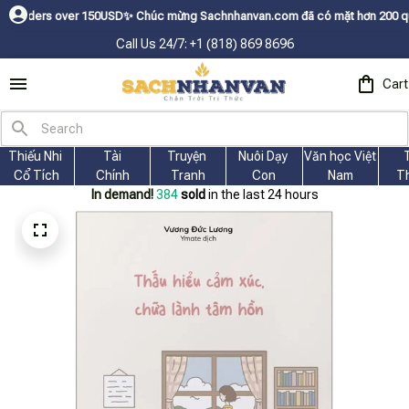
er 150USDㅤ✨
Chúc mừng Sachnhanvan.com đã có mặt hơn 200 quốc gia như Mỹ
Call Us 24/7: +1 (818) 869 8696
Cart
Thiếu Nhi 
Tài
Truyện 
Nuôi Dạy 
Văn học Việt 
Cổ Tích
Chính
Tranh
Con
Nam
T
In demand!
384
sold
in the last 24 hours