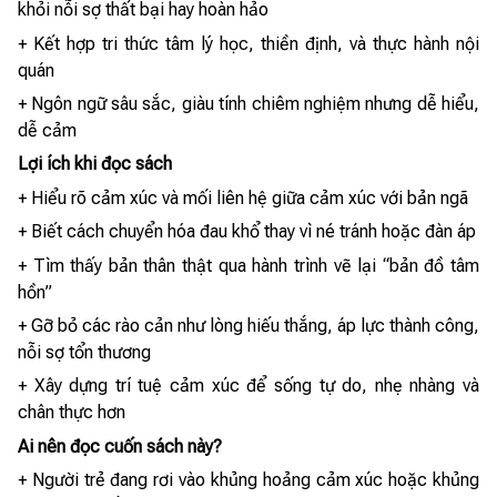
khỏi nỗi sợ thất bại hay hoàn hảo
+ Kết hợp tri thức tâm lý học, thiền định, và thực hành nội
quán
+ Ngôn ngữ sâu sắc, giàu tính chiêm nghiệm nhưng dễ hiểu,
dễ cảm
Lợi ích khi đọc sách
+ Hiểu rõ cảm xúc và mối liên hệ giữa cảm xúc với bản ngã
+ Biết cách chuyển hóa đau khổ thay vì né tránh hoặc đàn áp
+ Tìm thấy bản thân thật qua hành trình vẽ lại “bản đồ tâm
hồn”
+ Gỡ bỏ các rào cản như lòng hiếu thắng, áp lực thành công,
nỗi sợ tổn thương
+ Xây dựng trí tuệ cảm xúc để sống tự do, nhẹ nhàng và
chân thực hơn
Ai nên đọc cuốn sách này?
+ Người trẻ đang rơi vào khủng hoảng cảm xúc hoặc khủng