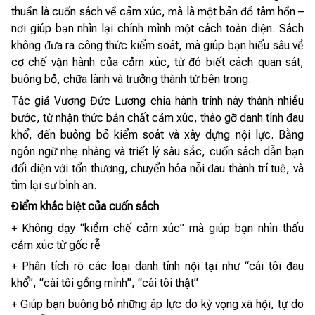
thuần là cuốn sách về cảm xúc, mà là một bản đồ tâm hồn –
nơi giúp bạn nhìn lại chính mình một cách toàn diện. Sách
không đưa ra công thức kiểm soát, mà giúp bạn hiểu sâu về
cơ chế vận hành của cảm xúc, từ đó biết cách quan sát,
buông bỏ, chữa lành và trưởng thành từ bên trong.
Tác giả Vương Đức Lương chia hành trình này thành nhiều
bước, từ nhận thức bản chất cảm xúc, tháo gỡ danh tính đau
khổ, đến buông bỏ kiểm soát và xây dựng nội lực. Bằng
ngôn ngữ nhẹ nhàng và triết lý sâu sắc, cuốn sách dẫn bạn
đối diện với tổn thương, chuyển hóa nỗi đau thành trí tuệ, và
tìm lại sự bình an.
Điểm khác biệt của cuốn sách
+ Không dạy “kiềm chế cảm xúc” mà giúp bạn nhìn thấu
cảm xúc từ gốc rễ
+ Phân tích rõ các loại danh tính nội tại như “cái tôi đau
khổ”, “cái tôi gồng mình”, “cái tôi thật”
+ Giúp bạn buông bỏ những áp lực do kỳ vọng xã hội, tự do