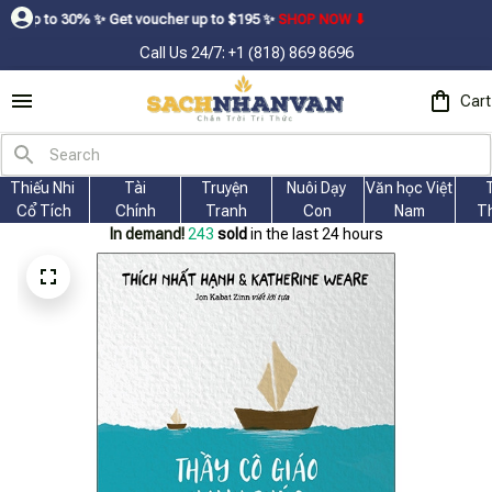
ㅤ Get voucher up to $195ㅤ ✨ㅤ
SHOP NOW ⬇
Call Us 24/7: +1 (818) 869 8696
Cart
Thiếu Nhi 
Tài
Truyện 
Nuôi Dạy 
Văn học Việt 
Cổ Tích
Chính
Tranh
Con
Nam
T
In demand!
243
sold
in the last 24 hours