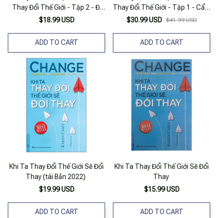
Thay Đổi Thế Giới - Tập 2 - Đi
Thay Đổi Thế Giới - Tập 1 - Cẩm
Như Một Dòng Sông (tái Bản
Nang Hạnh Phúc (Tái Bản 2025)
$18.99 USD
$30.99 USD
$41.99 USD
2021)
ADD TO CART
ADD TO CART
Khi Ta Thay Đổi Thế Giới Sẽ Đổi
Khi Ta Thay Đổi Thế Giới Sẽ Đổi
Thay (tái Bản 2022)
Thay
$19.99 USD
$15.99 USD
ADD TO CART
ADD TO CART