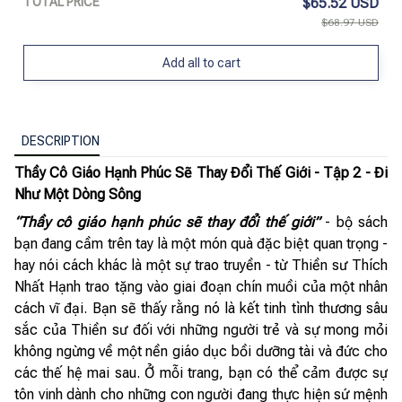
TOTAL PRICE
$65.52 USD
$68.97 USD
Add all to cart
DESCRIPTION
Thầy Cô Giáo Hạnh Phúc Sẽ Thay Đổi Thế Giới - Tập 2 - Đi
Như Một Dòng Sông
“Thầy cô giáo hạnh phúc sẽ thay đổi thế giới”
- bộ sách
bạn đang cầm trên tay là một món quà đặc biệt quan trọng -
hay nói cách khác là một sự trao truyền - từ Thiền sư Thích
Nhất Hạnh trao tặng vào giai đoạn chín muồi của một nhân
cách vĩ đại. Bạn sẽ thấy rằng nó là kết tinh tình thương sâu
sắc của Thiền sư đối với những người trẻ và sự mong mỏi
không ngừng về một nền giáo dục bồi dưỡng tài và đức cho
các thế hệ mai sau. Ở mỗi trang, bạn có thể cảm được sự
tôn vinh dành cho những con người đang thực hiện sứ mệnh