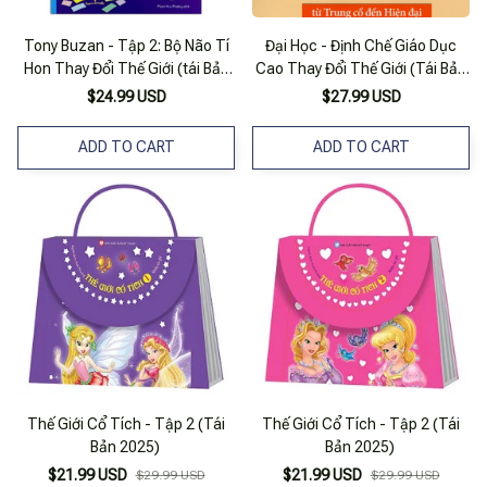
Tony Buzan - Tập 2: Bộ Não Tí
Đại Học - Định Chế Giáo Dục
Hon Thay Đổi Thế Giới (tái Bản
Cao Thay Đổi Thế Giới (Tái Bản
2020)
2019)
$24.99 USD
$27.99 USD
ADD TO CART
ADD TO CART
Thế Giới Cổ Tích - Tập 2 (Tái
Thế Giới Cổ Tích - Tập 2 (Tái
Bản 2025)
Bản 2025)
$21.99 USD
$21.99 USD
$29.99 USD
$29.99 USD