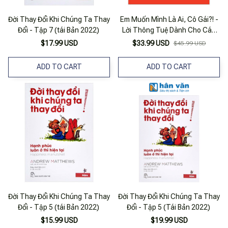
Đời Thay Đổi Khi Chúng Ta Thay
Em Muốn Mình Là Ai, Cô Gái?! -
Đổi - Tập 7 (tái Bản 2022)
Lời Thông Tuệ Dành Cho Các
Cô Gái Sẽ Thay Đổi Thế Giới
$17.99 USD
$33.99 USD
$45.99 USD
ADD TO CART
ADD TO CART
Đời Thay Đổi Khi Chúng Ta Thay
Đời Thay Đổi Khi Chúng Ta Thay
Đổi - Tập 5 (tái Bản 2022)
Đổi - Tập 5 (Tái Bản 2022)
$15.99 USD
$19.99 USD