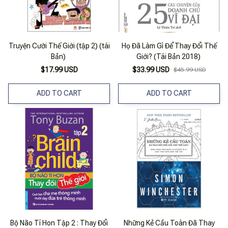
Truyện Cười Thế Giới (tập 2) (tái
Họ Đã Làm Gì Để Thay Đổi Thế
Bản)
Giới? (Tái Bản 2018)
$17.99 USD
$33.99 USD
$45.99 USD
ADD TO CART
ADD TO CART
Bộ Não Tí Hon Tập 2 : Thay Đổi
Những Kẻ Cầu Toàn Đã Thay