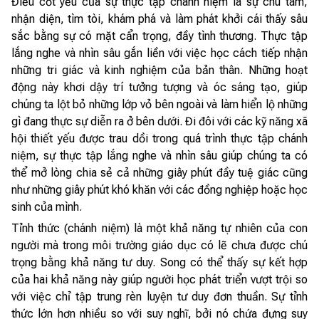
Điều cốt yếu của sự thực tập chánh niệm là sự chú tâm,
nhận diện, tìm tòi, khám phá và làm phát khởi cái thấy sâu
sắc bằng sự có mặt cẩn trọng, đầy tình thương. Thực tập
lắng nghe và nhìn sâu gắn liền với việc học cách tiếp nhận
những tri giác và kinh nghiệm của bản thân. Những hoạt
động này khơi dậy trí tưởng tượng và óc sáng tạo, giúp
chúng ta lột bỏ những lớp vỏ bên ngoài và làm hiển lộ những
gì đang thực sự diễn ra ở bên dưới. Đi đôi với các kỹ năng xã
hội thiết yếu được trau dồi trong quá trình thực tập chánh
niệm, sự thực tập lắng nghe và nhìn sâu giúp chúng ta có
thể mở lòng chia sẻ cả những giây phút đầy tuệ giác cũng
như những giây phút khó khăn với các đồng nghiệp hoặc học
sinh của mình.
Tỉnh thức (chánh niệm) là một khả năng tự nhiên của con
người mà trong môi trường giáo dục có lẽ chưa được chú
trọng bằng khả năng tư duy. Song có thể thấy sự kết hợp
của hai khả năng này giúp người học phát triển vượt trội so
với việc chỉ tập trung rèn luyện tư duy đơn thuần. Sự tỉnh
thức lớn hơn nhiều so với suy nghĩ, bởi nó chứa đựng suy