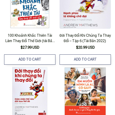
100 Khoảnh Khắc Thiên Tài
Đời Thay Đổi Khi Chúng Ta Thay
Làm Thay Đổi Thế Giới (tái Bản
Đổi – Tập 6 (Tái Bản 2022)
2019)
$27.99 USD
$20.99 USD
ADD TO CART
ADD TO CART