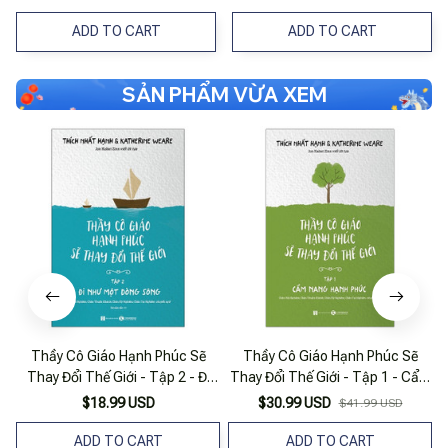
ADD TO CART
ADD TO CART
SẢN PHẨM VỪA XEM
Thầy Cô Giáo Hạnh Phúc Sẽ
Thầy Cô Giáo Hạnh Phúc Sẽ
Thay Đổi Thế Giới - Tập 2 - Đi
Thay Đổi Thế Giới - Tập 1 - Cẩm
Như Một Dòng Sông (tái Bản
Nang Hạnh Phúc (Tái Bản 2025)
$18.99 USD
$30.99 USD
$41.99 USD
2021)
ADD TO CART
ADD TO CART