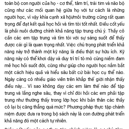
toàn bộ con người của họ - cơ thể, tâm trí, trái tim và não bộ
cũng như các mối quan hệ giữa họ với tư cách là những
người học, vì vậy khía cạnh xã hội/môi trường cũng rất quan
trọng để đạt kết quả học hỏi và tìm tòi tốt nhất. Điều cốt yếu
là phải nuôi dưỡng chính khả năng tập trung chú ý. Thầy cô
cần các em tập trung và tìm tòi với sự sáng suốt để thấy
được cái gì là quan trọng nhất. Việc chú trọng phát triển khả
năng này trở thành một kỹ năng là điều thật sự hữu ích. Kỹ
năng này có thể khơi dậy và duy trì trí tò mò cùng niềm đam
mê học hỏi suốt đời, cũng như giúp cho người học nắm bắt
một cách hiệu quả và hiểu sâu bất cứ bài học cụ thể nào.
Ngày càng có nhiều giáo viên trên khắp thế giới nhận thấy
điều này… Vì sao không dạy các em làm thế nào để tập
trung và lắng nghe sâu, thay vì chỉ đòi hỏi các em phải tập
trung như thường thấy trong lớp học khi bản thân các thầy
cô lại bị căng thẳng quá mức? Phương pháp thực tập chánh
niệm được đưa ra trong bộ sách này là con đường phát triển
khả năng đó một cách tự nhiên.