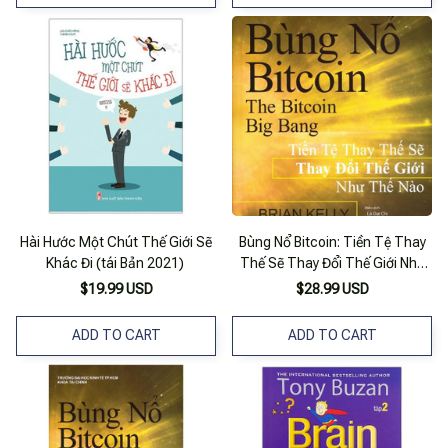
Hài Hước Một Chút Thế Giới Sẽ
Bùng Nổ Bitcoin: Tiền Tệ Thay
Khác Đi (tái Bản 2021)
Thế Sẽ Thay Đổi Thế Giới Như
Thế Nào
$19.99 USD
$28.99 USD
ADD TO CART
ADD TO CART