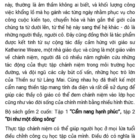
này, thường là âm thầm không ai biết, và khối lượng công
việc khổng lồ mà họ gánh vác từng ngày nhằm phục vụ cho
công cuộc kiến tạo, chuyển hóa và hàn gắn thế giới của
chúng ta từ dưới lên, từ thế hệ này sang thế hệ khác - đó là
những người thầy, người cô. Đây cũng đồng thời là tác phẩm
được kết tinh từ sự cộng tác đầy cảm hứng với giáo sư
Katherine Weare, một nhà giáo dục và cũng là một giáo viên
về chánh niệm, người đã có nhiều năm nghiên cứu những
tác động của thực tập chánh niệm trong môi trường học
đường, và đội ngũ các cây bút cố vấn, những học trò lớn
của Thiền sư từ Làng Mai. Cùng nhau họ đã thiết kế một
cẩm nang thiền tập mang tính đa diện và rất dễ sử dụng để
giúp các thầy cô giáo có thể đem chánh niệm vào lớp học
cũng như vào đời sống của chính mình bằng nhiều hình thức.
Bộ sách gồm 2 cuốn: Tập 1
“Cẩm nang hạnh phúc”,
tập 2
“Đi như một dòng sông
”
Thực tập chánh niệm có thể giúp người học ở mọi lứa tuổi
điều chỉnh công cụ học tập của mình. Điều đó có nghĩa là