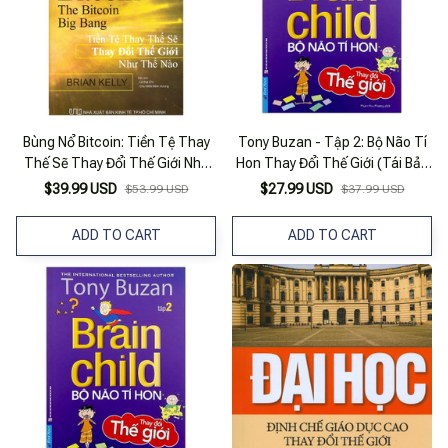
Bùng Nổ Bitcoin: Tiền Tệ Thay
Tony Buzan - Tập 2: Bộ Não Tí
Thế Sẽ Thay Đổi Thế Giới Như
Hon Thay Đổi Thế Giới (Tái Bản
Thế Nào
2020)
$39.99 USD
$27.99 USD
$53.99 USD
$37.99 USD
ADD TO CART
ADD TO CART