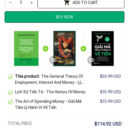
ADD TO CART
BUY NOW
This product:
The General Theory Of
$50.99 USD
Employment, Interest And Money - Lý
Thuyết Tổng Quát Về Việc Làm, Tiền
Lịch Sử Tiền Tệ - The History Of Money
$35.99 USD
Lãi Và Tiền Tệ
The Art of Spending Money - Giải Mã
$33.99 USD
Tâm Lý Hành Vi Về Tiền
TOTAL PRICE
$114.92 USD