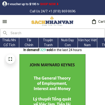
her up to $195ㅤ ✨ㅤ
SHOP NOW ⬇
Call Us 24/7: +1 (818) 869 8696
Cart
Thiếu Nhi 
Tài
Truyện 
Nuôi Dạy 
Văn học Việt 
Cổ Tích
Chính
Tranh
Con
Nam
T
In demand!
331
sold
in the last 24 hours