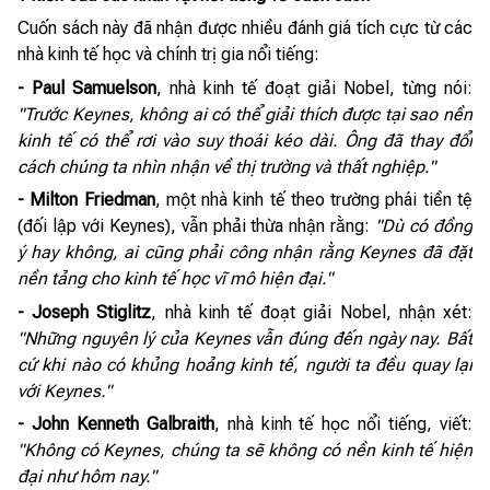
Cuốn sách này đã nhận được nhiều đánh giá tích cực từ các
nhà kinh tế học và chính trị gia nổi tiếng:
- Paul Samuelson
, nhà kinh tế đoạt giải Nobel, từng nói:
"Trước Keynes, không ai có thể giải thích được tại sao nền
kinh tế có thể rơi vào suy thoái kéo dài. Ông đã thay đổi
cách chúng ta nhìn nhận về thị trường và thất nghiệp."
- Milton Friedman
, một nhà kinh tế theo trường phái tiền tệ
(đối lập với Keynes), vẫn phải thừa nhận rằng:
"Dù có đồng
ý hay không, ai cũng phải công nhận rằng Keynes đã đặt
nền tảng cho kinh tế học vĩ mô hiện đại."
- Joseph Stiglitz
, nhà kinh tế đoạt giải Nobel, nhận xét:
"Những nguyên lý của Keynes vẫn đúng đến ngày nay. Bất
cứ khi nào có khủng hoảng kinh tế, người ta đều quay lại
với Keynes."
- John Kenneth Galbraith
, nhà kinh tế học nổi tiếng, viết:
"Không có Keynes, chúng ta sẽ không có nền kinh tế hiện
đại như hôm nay."