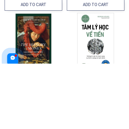
ADD TO CART
ADD TO CART
Lịch Sử Tiền Tệ - The History Of
Tâm Lý Học Về Tiền
Money
$27.99 USD
$30.00 USD
$29.99 USD
ADD TO CART
ADD TO CART