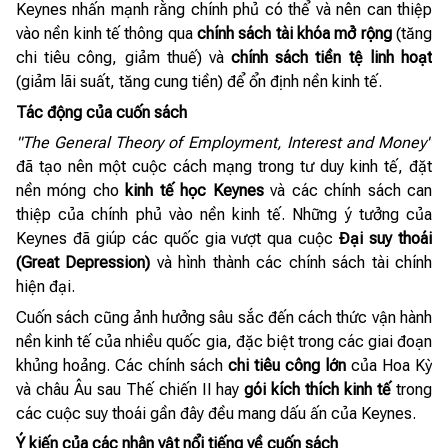
Keynes nhấn mạnh rằng chính phủ có thể và nên can thiệp
vào nền kinh tế thông qua
chính sách tài khóa mở rộng
(tăng
chi tiêu công, giảm thuế) và
chính sách tiền tệ linh hoạt
(giảm lãi suất, tăng cung tiền) để ổn định nền kinh tế.
Tác động của cuốn sách
"The General Theory of Employment, Interest and Money"
đã tạo nên một cuộc cách mạng trong tư duy kinh tế, đặt
nền móng cho
kinh tế học Keynes
và các chính sách can
thiệp của chính phủ vào nền kinh tế. Những ý tưởng của
Keynes đã giúp các quốc gia vượt qua cuộc
Đại suy thoái
(Great Depression)
và hình thành các chính sách tài chính
hiện đại.
Cuốn sách cũng ảnh hưởng sâu sắc đến cách thức vận hành
nền kinh tế của nhiều quốc gia, đặc biệt trong các giai đoạn
khủng hoảng. Các chính sách
chi tiêu công lớn
của Hoa Kỳ
và châu Âu sau Thế chiến II hay
gói kích thích kinh tế
trong
các cuộc suy thoái gần đây đều mang dấu ấn của Keynes.
Ý kiến của các nhân vật nổi tiếng về cuốn sách