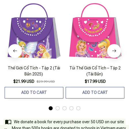
Thế Giới Cổ Tích - Tập 2 (Tái
Túi Thế Giới Cổ Tích – Tập 2
T
Bản 2025)
(Tái Bản)
$21.99 USD
$17.99 USD
$29.99 USD
ADD TO CART
ADD TO CART
We donate a book for every purchase over 50 USD on our site
More than 500+ books are donated to schools in Vietnam every