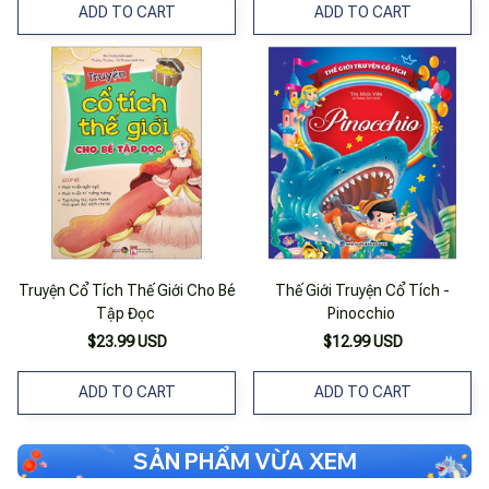
ADD TO CART
ADD TO CART
Truyện Cổ Tích Thế Giới Cho Bé
Thế Giới Truyện Cổ Tích -
Tập Đọc
Pinocchio
$23.99 USD
$12.99 USD
ADD TO CART
ADD TO CART
SẢN PHẨM VỪA XEM