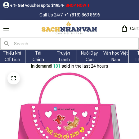
t voucher up to $195ㅤ ✨ㅤ
SHOP NOW ⬇
Call Us 24/7: +1 (818) 869 8696
Cart
Thiếu Nhi 
Tài
Truyện 
Nuôi Dạy 
Văn học Việt 
Cổ Tích
Chính
Tranh
Con
Nam
T
In demand!
184
sold
in the last 24 hours