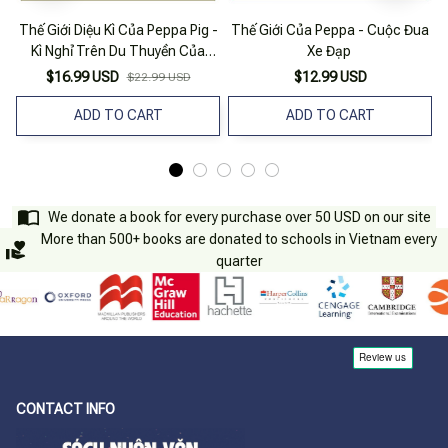
Thế Giới Diệu Kì Của Peppa Pig -
Thế Giới Của Peppa - Cuộc Đua
Kì Nghỉ Trên Du Thuyền Của
Xe Đạp
Peppa
$16.99 USD
$12.99 USD
$22.99 USD
ADD TO CART
ADD TO CART
We donate a book for every purchase over 50 USD on our site
More than 500+ books are donated to schools in Vietnam every
quarter
CONTACT INFO