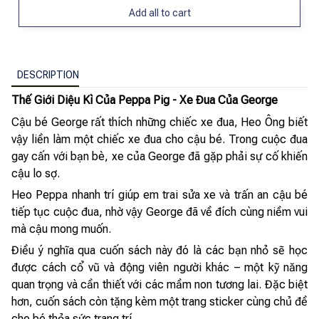
Add all to cart
DESCRIPTION
Thế Giới Diệu Kì Của Peppa Pig - Xe Đua Của George
Cậu bé George rất thích những chiếc xe đua, Heo Ông biết
vậy liền làm một chiếc xe đua cho cậu bé. Trong cuộc đua
gay cấn với bạn bè, xe của George đã gặp phải sự cố khiến
cậu lo sợ.
Heo Peppa nhanh trí giúp em trai sửa xe và trấn an cậu bé
tiếp tục cuộc đua, nhờ vậy George đã về đích cùng niềm vui
mà cậu mong muốn.
Điều ý nghĩa qua cuốn sách này đó là các bạn nhỏ sẽ học
được cách cổ vũ và động viên người khác – một kỹ năng
quan trọng và cần thiết với các mầm non tương lai. Đặc biệt
hơn, cuốn sách còn tặng kèm một trang sticker cùng chủ đề
cho bé thỏa sức trang trí.