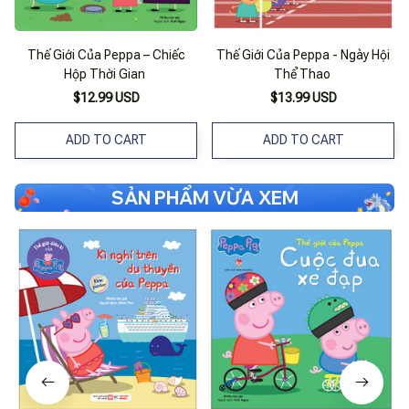
Thế Giới Của Peppa – Chiếc
Thế Giới Của Peppa - Ngày Hội
Hộp Thời Gian
Thể Thao
$12.99 USD
$13.99 USD
ADD TO CART
ADD TO CART
SẢN PHẨM VỪA XEM