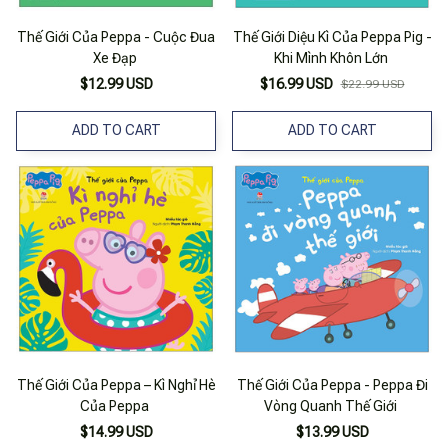
Thế Giới Của Peppa - Cuộc Đua
Thế Giới Diệu Kì Của Peppa Pig -
Xe Đạp
Khi Mình Khôn Lớn
$12.99 USD
$16.99 USD
$22.99 USD
ADD TO CART
ADD TO CART
Thế Giới Của Peppa – Kì Nghỉ Hè
Thế Giới Của Peppa - Peppa Đi
Của Peppa
Vòng Quanh Thế Giới
$14.99 USD
$13.99 USD