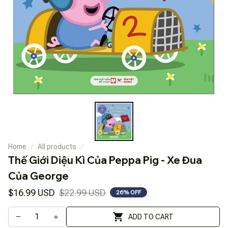
Home
All products
Thế Giới Diệu Kì Của Peppa Pig - Xe Đua 
Của George
$16.99 USD
$22.99 USD
26% OFF
ADD TO CART