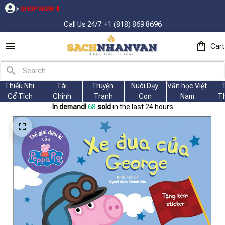
OW ⬇
Call Us 24/7: +1 (818) 869 8696
Cart
Thiếu Nhi 
Tài
Truyện 
Nuôi Dạy 
Văn học Việt 
Cổ Tích
Chính
Tranh
Con
Nam
T
In demand!
71
sold
in the last 24 hours