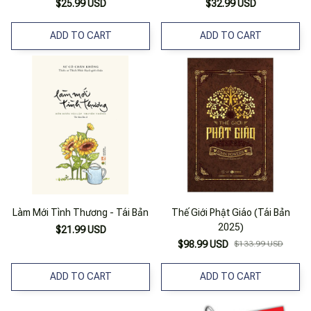
Bản 2022)
$25.99 USD
$32.99 USD
ADD TO CART
ADD TO CART
Làm Mới Tình Thương - Tái Bản
Thế Giới Phật Giáo (Tái Bản
2025)
$21.99 USD
$98.99 USD
$133.99 USD
ADD TO CART
ADD TO CART