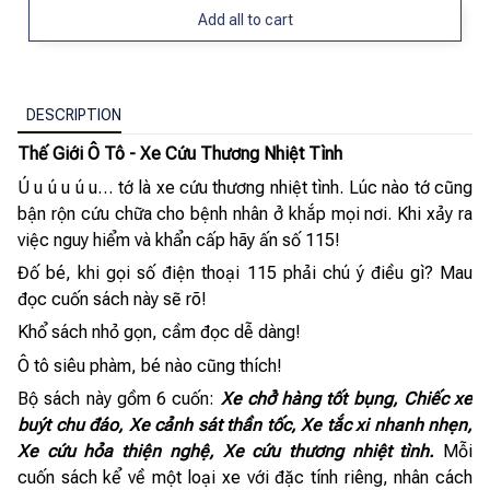
Add all to cart
DESCRIPTION
Thế Giới Ô Tô - Xe Cứu Thương Nhiệt Tình
Ú u ú u ú u… tớ là xe cứu thương nhiệt tình. Lúc nào tớ cũng
bận rộn cứu chữa cho bệnh nhân ở khắp mọi nơi. Khi xảy ra
việc nguy hiểm và khẩn cấp hãy ấn số 115!
Đố bé, khi gọi số điện thoại 115 phải chú ý điều gì? Mau
đọc cuốn sách này sẽ rõ!
Khổ sách nhỏ gọn, cầm đọc dễ dàng!
Ô tô siêu phàm, bé nào cũng thích!
Bộ sách này gồm 6 cuốn:
Xe chở hàng tốt bụng, Chiếc xe
buýt chu đáo, Xe cảnh sát thần tốc, Xe tắc xi nhanh nhẹn,
Xe cứu hỏa thiện nghệ, Xe cứu thương nhiệt tình.
Mỗi
cuốn sách kể về một loại xe với đặc tính riêng, nhân cách