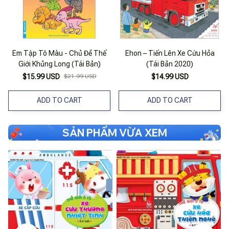
Em Tập Tô Màu - Chủ Đề Thế
Ehon – Tiến Lên Xe Cứu Hỏa
Giới Khủng Long (Tái Bản)
(Tái Bản 2020)
$15.99 USD
$21.99 USD
$14.99 USD
ADD TO CART
ADD TO CART
SẢN PHẨM VỪA XEM