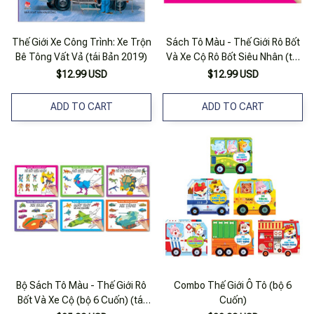
Thế Giới Xe Công Trình: Xe Trộn
Sách Tô Màu - Thế Giới Rô Bốt
Bê Tông Vất Vả (tái Bản 2019)
Và Xe Cộ Rô Bốt Siêu Nhân (tái
Bản 2019)
$12.99 USD
$12.99 USD
ADD TO CART
ADD TO CART
Bộ Sách Tô Màu - Thế Giới Rô
Combo Thế Giới Ô Tô (bộ 6
Bốt Và Xe Cộ (bộ 6 Cuốn) (tái
Cuốn)