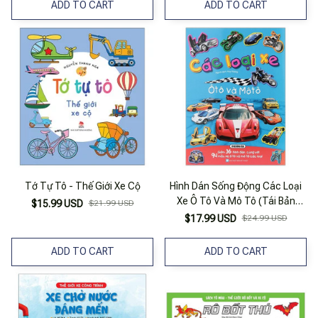
ADD TO CART
ADD TO CART
Tớ Tự Tô - Thế Giới Xe Cộ
Hình Dán Sống Động Các Loại
Xe Ô Tô Và Mô Tô (Tái Bản
$15.99 USD
$21.99 USD
2023)
$17.99 USD
$24.99 USD
ADD TO CART
ADD TO CART