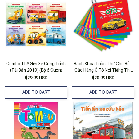
Combo Thế Giới Xe Công Trình
Bách Khoa Toàn Thư Cho Bé -
(Tái Bản 2019) (Bộ 6 Cuốn)
Các Hãng Ô Tô Nổi Tiếng Thế
Giới (Bìa Mềm) - Tái Bản
$29.99 USD
$20.99 USD
ADD TO CART
ADD TO CART