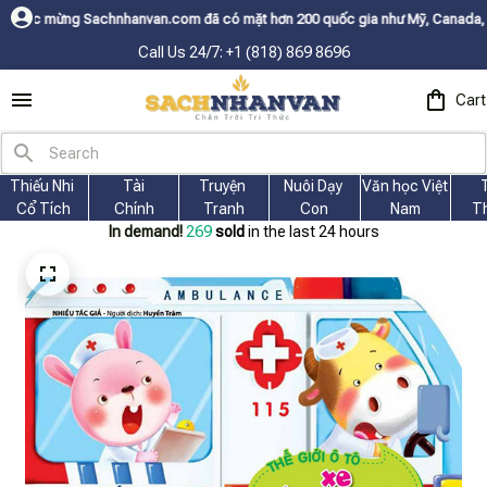
anvan.com đã có mặt hơn 200 quốc gia như Mỹ, Canada, Úc, Nhật, Hàn, và 
Call Us 24/7: +1 (818) 869 8696
Cart
Thiếu Nhi 
Tài
Truyện 
Nuôi Dạy 
Văn học Việt 
Cổ Tích
Chính
Tranh
Con
Nam
T
In demand!
269
sold
in the last 24 hours