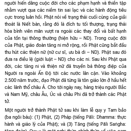
người hiến dâng cuộc đời cho các phạm hạnh và thiền tập
nhằm vượt qua các niềm tin sai lạc và các hành động tiêu
cực trong luân hồi. Phật nói về trạng thái cuối cùng của giải
thoát là Niết bàn, rằng đó là đích tu tối thượng, trạng thái
hòa bình viên mãn vượt ra ngoài các thay đổi và bất hạnh
của tồn tại thông thường (hiện hữu – ND). Trong cuộc đời
của Phật, giáo đoàn tăng ni mở rộng, rồi Phật cũng bắt đầu
thu hút các thiện nữ (nữ cư sĩ, ưu bà di – ND). Phật sau đó
đưa ra điều lệ (giới luật – ND) cho các ni. Sau khi Phật qua
đời, các tăng ni và thiện nữ đã truyền bá thông điệp của
Người ra ngoài Ấn Độ tới các nước lân cận. Vào khoảng
2.500 năm trước, đạo Phật đã từng là tôn giáo lớn ở hầu hết
các lãnh thổ châu Á. Cho tới ngày nay, hàng triệu người Bắc
và Nam Mỹ, châu Âu, Úc và châu Phi đã trở thành các Phật
tử.
Một người trở thành Phật tử sau khi làm lễ quy y Tam bảo
(ba ngôi báu): (1) Phật, (2) Pháp (tiếng Pāli: Dhamma: thực
hành và giáo lý của Phật); và (3) Tăng (tiếng Pāli Saṅgha: