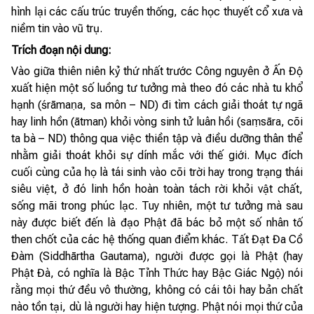
hình lại các cấu trúc truyền thống, các học thuyết cổ xưa và
niềm tin vào vũ trụ.
Trích đoạn nội dung:
Vào giữa thiên niên kỷ thứ nhất trước Công nguyên ở Ấn Độ
xuất hiện một số luồng tư tưởng mà theo đó các nhà tu khổ
hạnh (śrāmaṇa, sa môn – ND) đi tìm cách giải thoát tự ngã
hay linh hồn (ātman) khỏi vòng sinh tử luân hồi (saṃsāra, cõi
ta bà – ND) thông qua việc thiền tập và điều dưỡng thân thể
nhằm giải thoát khỏi sự dính mắc với thế giới. Mục đích
cuối cùng của họ là tái sinh vào cõi trời hay trong trạng thái
siêu việt, ở đó linh hồn hoàn toàn tách rời khỏi vật chất,
sống mãi trong phúc lạc. Tuy nhiên, một tư tưởng mà sau
này được biết đến là đạo Phật đã bác bỏ một số nhân tố
then chốt của các hệ thống quan điểm khác. Tất Đạt Đa Cồ
Đàm (Siddhārtha Gautama), người được gọi là Phật (hay
Phật Đà, có nghĩa là Bậc Tỉnh Thức hay Bậc Giác Ngộ) nói
rằng mọi thứ đều vô thường, không có cái tôi hay bản chất
nào tồn tại, dù là người hay hiện tượng. Phật nói mọi thứ của