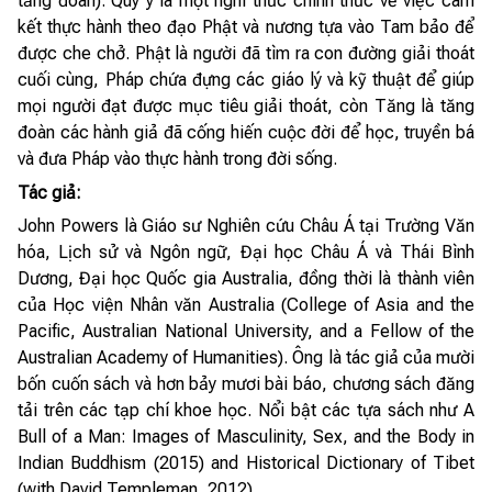
tăng đoàn). Quy y là một nghi thức chính thức về việc cam
kết thực hành theo đạo Phật và nương tựa vào Tam bảo để
được che chở. Phật là người đã tìm ra con đường giải thoát
cuối cùng, Pháp chứa đựng các giáo lý và kỹ thuật để giúp
mọi người đạt được mục tiêu giải thoát, còn Tăng là tăng
đoàn các hành giả đã cống hiến cuộc đời để học, truyền bá
và đưa Pháp vào thực hành trong đời sống.
Tác giả:
John Powers là Giáo sư Nghiên cứu Châu Á tại Trường Văn
hóa, Lịch sử và Ngôn ngữ, Đại học Châu Á và Thái Bình
Dương, Đại học Quốc gia Australia, đồng thời là thành viên
của Học viện Nhân văn Australia (College of Asia and the
Pacific, Australian National University, and a Fellow of the
Australian Academy of Humanities). Ông là tác giả của mười
bốn cuốn sách và hơn bảy mươi bài báo, chương sách đăng
tải trên các tạp chí khoe học. Nổi bật các tựa sách như A
Bull of a Man: Images of Masculinity, Sex, and the Body in
Indian Buddhism (2015) and Historical Dictionary of Tibet
(with David Templeman, 2012).