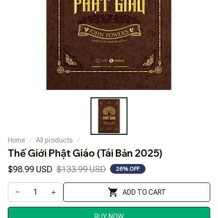
Home
All products
Thế Giới Phật Giáo (Tái Bản 2025)
$98.99 USD
$133.99 USD
26% OFF
ADD TO CART
BUY NOW