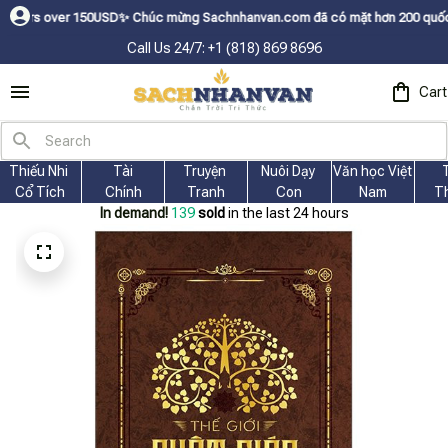
50USDㅤ✨
Chúc mừng Sachnhanvan.com đã có mặt hơn 200 quốc gia như Mỹ, Ca
Call Us 24/7: +1 (818) 869 8696
Cart
Thiếu Nhi 
Tài
Truyện 
Nuôi Dạy 
Văn học Việt 
Cổ Tích
Chính
Tranh
Con
Nam
T
In demand!
139
sold
in the last 24 hours