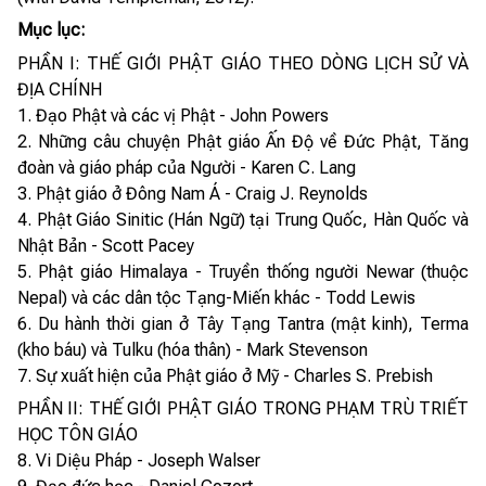
Mục lục:
PHẦN I: THẾ GIỚI PHẬT GIÁO THEO DÒNG LỊCH SỬ VÀ
ĐỊA CHÍNH
1. Đạo Phật và các vị Phật - John Powers
2. Những câu chuyện Phật giáo Ấn Độ về Đức Phật, Tăng
đoàn và giáo pháp của Người - Karen C. Lang
3. Phật giáo ở Đông Nam Á - Craig J. Reynolds
4. Phật Giáo Sinitic (Hán Ngữ) tại Trung Quốc, Hàn Quốc và
Nhật Bản - Scott Pacey
5. Phật giáo Himalaya - Truyền thống người Newar (thuộc
Nepal) và các dân tộc Tạng-Miến khác - Todd Lewis
6. Du hành thời gian ở Tây Tạng Tantra (mật kinh), Terma
(kho báu) và Tulku (hóa thân) - Mark Stevenson
7. Sự xuất hiện của Phật giáo ở Mỹ - Charles S. Prebish
PHẦN II: THẾ GIỚI PHẬT GIÁO TRONG PHẠM TRÙ TRIẾT
HỌC TÔN GIÁO
8. Vi Diệu Pháp - Joseph Walser