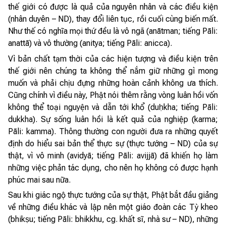
thế giới có được là quả của nguyên nhân và các điều kiện
(nhân duyên – ND), thay đổi liên tục, rồi cuối cùng biến mất.
Như thế có nghĩa mọi thứ đều là vô ngã (anātman; tiếng Pāli:
anattā) và vô thường (anitya; tiếng Pāli: anicca).
Vì bản chất tạm thời của các hiện tượng và điều kiện trên
thế giới nên chúng ta không thể nắm giữ những gì mong
muốn và phải chịu đựng những hoàn cảnh không ưa thích.
Cũng chính vì điều này, Phật nói thêm rằng vòng luân hồi vốn
không thể toại nguyện và dẫn tới khổ (duḥkha; tiếng Pāli:
dukkha). Sự sống luân hồi là kết quả của nghiệp (karma;
Pāli: kamma). Thông thường con người đưa ra những quyết
định do hiểu sai bản thể thực sự (thực tướng – ND) của sự
thật, vì vô minh (avidyā; tiếng Pāli: avijjā) đã khiến họ làm
những việc phản tác dụng, cho nên họ không có được hạnh
phúc mai sau nữa.
Sau khi giác ngộ thực tướng của sự thật, Phật bắt đầu giảng
về những điều khác và lập nên một giáo đoàn các Tỳ kheo
(bhikṣu; tiếng Pāli: bhikkhu, cg. khất sĩ, nhà sư – ND), những