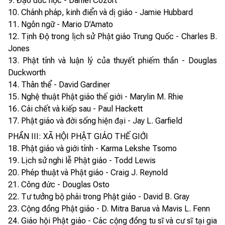
9. Đạo đức học - Daniel Cozort
10. Chánh pháp, kinh điển và dị giáo - Jamie Hubbard
11. Ngôn ngữ - Mario D’Amato
12. Tịnh Độ trong lịch sử Phật giáo Trung Quốc - Charles B.
Jones
13. Phật tính và luận lý của thuyết phiếm thần - Douglas
Duckworth
14. Thân thể - David Gardiner
15. Nghệ thuật Phật giáo thế giới - Marylin M. Rhie
16. Cái chết và kiếp sau - Paul Hackett
17. Phật giáo và đời sống hiện đại - Jay L. Garfield
PHẦN III: XÃ HỘI PHẬT GIÁO THẾ GIỚI
18. Phật giáo và giới tính - Karma Lekshe Tsomo
19. Lịch sử nghi lễ Phật giáo - Todd Lewis
20. Phép thuật và Phật giáo - Craig J. Reynold
21. Công đức - Douglas Osto
22. Tư tưởng bộ phái trong Phật giáo - David B. Gray
23. Cộng đồng Phật giáo - D. Mitra Barua và Mavis L. Fenn
24. Giáo hội Phật giáo - Các cộng đồng tu sĩ và cư sĩ tại gia