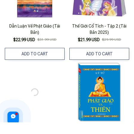
Dẫn Luận Về Phật Giáo (Tái
Thế Giới Cổ Tích - Tập 2 (Tái
Bản)
Bản 2025)
$22.99 USD
$31.99 USD
$21.99 USD
$29.99 USD
ADD TO CART
ADD TO CART
80 Ngày Vòng Quanh Thế Giới
Phật Giáo Và Thiền (Bìa Mềm) -