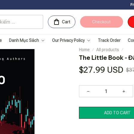
Free Shipping f
Cart
Checkout
e
Danh Mục Sách
Our Privacy Policy
Track Order
Co
Home
All products
The Little Book - 
$27.99 USD
$3
ADD TO CART