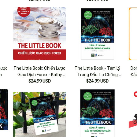
Litt
Lược
The Little Book: Chiến Lược
The Little Book - Tâm Lý
Do
n
Giao Dịch Forex - Kathy
Trong Đầu Tư Chứng
Đầu
$24.99 USD
Lien
$24.99 USD
Khoán