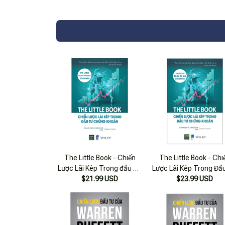
The Little Book - Chiến
The Little Book - Chi
Lược Lãi Kép Trong đầu Tư
Lược Lãi Kép Trong Đầ
Chứng Khoán
$21.99 USD
Chứng Khoán
$23.99 USD