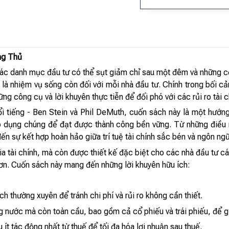
ng Thủ
 các danh mục đầu tư có thể sụt giảm chỉ sau một đêm và những cơ
 là nhiệm vụ sống còn đối với mỗi nhà đầu tư. Chính trong bối c
g công cụ và lời khuyên thực tiễn để đối phó với các rủi ro tài c
nổi tiếng - Ben Stein và Phil DeMuth, cuốn sách này là một hướn
 dụng chúng để đạt được thành công bền vững. Từ những điều n
ến sự kết hợp hoàn hảo giữa trí tuệ tài chính sắc bén và ngôn ngữ
 tài chính, mà còn được thiết kế đặc biệt cho các nhà đầu tư c
n. Cuốn sách này mang đến những lời khuyên hữu ích:
ch thường xuyên để tránh chi phí và rủi ro không cần thiết.
 nước mà còn toàn cầu, bao gồm cả cổ phiếu và trái phiếu, để gi
 ít tác động nhất từ thuế để tối đa hóa lợi nhuận sau thuế.