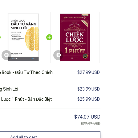
le Book - Đầu Tư Theo Chiến
$27.99 USD
 Sinh Lời
$23.99 USD
 Lược 1 Phút - Bản Đặc Biệt
$25.99 USD
$74.07 USD
$77.97 USD
Add all to cart