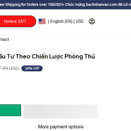
or Orders over 150USDㅤ✨
Chúc mừng Sachnhanvan.com đã có mặt hơn 200 quốc
Hotline 24/7
| English (EN) | USD
ntact
Đầu Tư Theo Chiến Lược Phòng Thủ
7.99 USD
26% OFF
More payment options