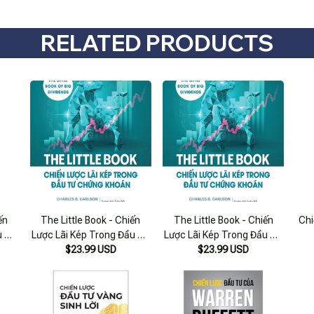
RELATED PRODUCTS
ến
The Little Book - Chiến
The Little Book - Chiến
Chi
u Tư
Lược Lãi Kép Trong Đầu Tư
Lược Lãi Kép Trong Đầu Tư
Chứng Khoán - Charles
$23.99 USD
Chứng Khoán - Charles
$23.99 USD
B.Carlson Cfa
B.Carlson Cfa