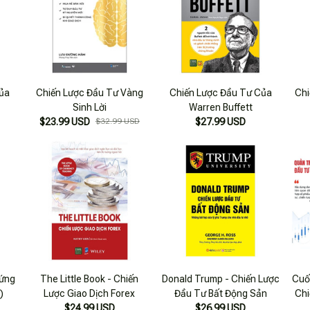
ủa
Chiến Lược Đầu Tư Vàng
Chiến Lược Đầu Tư Của
Chi
Sinh Lời
Warren Buffett
$23.99 USD
$32.99 USD
$27.99 USD
hứng
The Little Book - Chiến
Donald Trump - Chiến Lược
Cuố
)
Lược Giao Dịch Forex
Đầu Tư Bất Động Sản
Chi
$24.99 USD
$26.99 USD
Kh