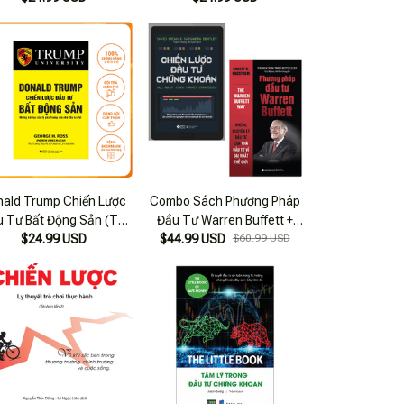
le Book - Quản Trị Rủi Ro
Trong Đầu Tư Chứng
Khoán _ 1980 Books
nald Trump Chiến Lược
Combo Sách Phương Pháp
 Tư Bất Động Sản (Tái
Đầu Tư Warren Buffett +
$24.99 USD
Bản 2015)
Chiến Lược Đầu Tư Chứng
$44.99 USD
$60.99 USD
Khoán (Bộ 2 Cuốn)