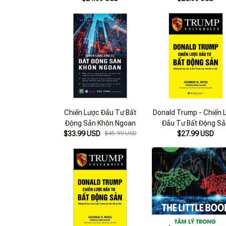
Chiến Lược Đầu Tư Bất
Donald Trump - Chiến 
Động Sản Khôn Ngoan
Đầu Tư Bất Động Sả
$33.99 USD
$45.99 USD
$27.99 USD