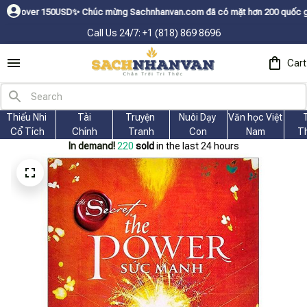
r 150USDㅤ✨
Chúc mừng Sachnhanvan.com đã có mặt hơn 200 quốc gia như Mỹ, 
Call Us 24/7: +1 (818) 869 8696
Cart
Thiếu Nhi 
Tài
Truyện 
Nuôi Dạy 
Văn học Việt 
Cổ Tích
Chính
Tranh
Con
Nam
T
In demand!
224
sold
in the last 24 hours