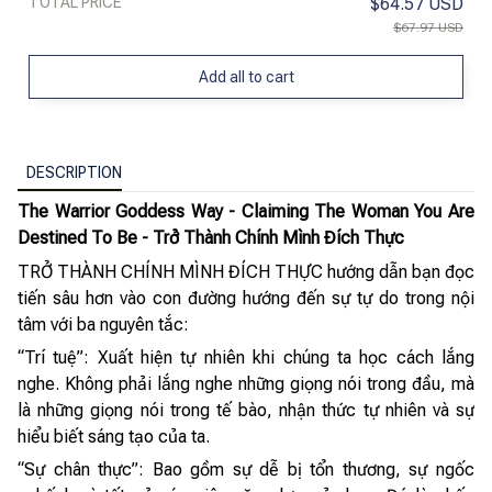
TOTAL PRICE
$64.57 USD
$67.97 USD
Add all to cart
DESCRIPTION
The Warrior Goddess Way - Claiming The Woman You Are
Destined To Be - Trở Thành Chính Mình Đích Thực
TRỞ THÀNH CHÍNH MÌNH ĐÍCH THỰC hướng dẫn bạn đọc
tiến sâu hơn vào con đường hướng đến sự tự do trong nội
tâm với ba nguyên tắc:
“Trí tuệ”: Xuất hiện tự nhiên khi chúng ta học cách lắng
nghe. Không phải lắng nghe những giọng nói trong đầu, mà
là những giọng nói trong tế bào, nhận thức tự nhiên và sự
hiểu biết sáng tạo của ta.
“Sự chân thực”: Bao gồm sự dễ bị tổn thương, sự ngốc