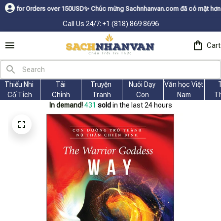
Orders over 150USDㅤ✨
Chúc mừng Sachnhanvan.com đã có mặt hơn 200 quốc gi
Call Us 24/7: +1 (818) 869 8696
Cart
Thiếu Nhi 
Tài
Truyện 
Nuôi Dạy 
Văn học Việt 
Cổ Tích
Chính
Tranh
Con
Nam
T
In demand!
432
sold
in the last 24 hours