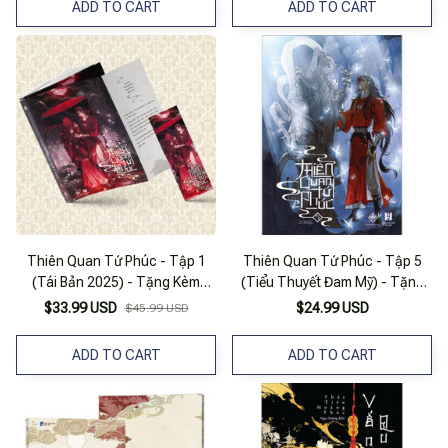
ADD TO CART
ADD TO CART
Thiên Quan Tứ Phúc - Tập 1
Thiên Quan Tứ Phúc - Tập 5
(Tái Bản 2025) - Tặng Kèm
(Tiểu Thuyết Đam Mỹ) - Tặng
Bookmark
Kèm 1 Bookmark 2 Mặt
$33.99 USD
$24.99 USD
$45.99 USD
ADD TO CART
ADD TO CART