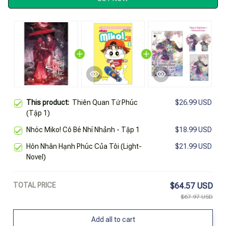
This product:
Thiên Quan Tứ Phúc
$26.99 USD
(Tập 1)
Nhóc Miko! Cô Bé Nhí Nhảnh - Tập 1
$18.99 USD
Hôn Nhân Hạnh Phúc Của Tôi (Light-
$21.99 USD
Novel)
TOTAL PRICE
$64.57 USD
$67.97 USD
Add all to cart