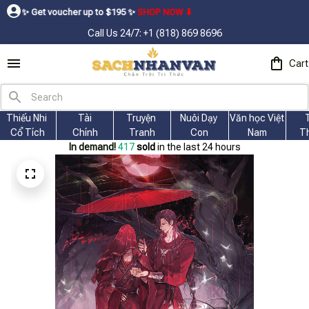
oucher up to $195ㅤ ✨ㅤ
SHOP NOW ⬇
Call Us 24/7: +1 (818) 869 8696
Cart
Thiếu Nhi 
Tài
Truyện 
Nuôi Dạy 
Văn học Việt 
Cổ Tích
Chính
Tranh
Con
Nam
T
In demand!
420
sold
in the last 24 hours