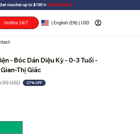
o $195ㅤ ✨ㅤ
SHOP NOW ⬇
Hotline 24/7
| English (EN) | USD
ntact
n - Bóc Dán Diệu Kỳ - 0-3 Tuổi - 
Gian-Thị Giác
5.99 USD
27% OFF