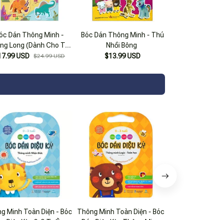
óc Dán Thông Minh -
Bóc Dán Thông Minh - Thú
ng Long (Dành Cho Trẻ
Nhồi Bông
Từ 3-8 Tuổi)
17.99 USD
$13.99 USD
$24.99 USD
g Minh Toàn Diện - Bóc
Thông Minh Toàn Diện - Bóc
Thông Minh Toàn