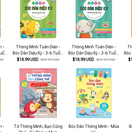
n -
Thông Minh Toàn Diện -
Thông Minh Toàn Diện -
Th
uổi -
Bóc Dán Diệu Kỳ - 3-6 Tuổi -
Bóc Dán Diệu Kỳ - 3-6 Tuổi -
Bóc 
ên-
Thông Minh Âm Nhạc
Thông Minh Ngôn Ngữ
T
$18.99 USD
$18.99 USD
$
SD
$25.99 USD
$25.99 USD
n -
Tớ Thông Minh, Bạn Cũng
Bóc Dán Thông Minh - Mùa
B