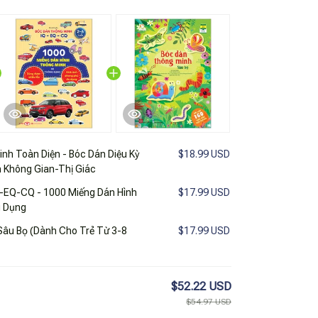
nh Toàn Diện - Bóc Dán Diệu Kỳ
$18.99 USD
h Không Gian-Thị Giác
-EQ-CQ - 1000 Miếng Dán Hình
$17.99 USD
g Dụng
Sâu Bọ (Dành Cho Trẻ Từ 3-8
$17.99 USD
$52.22 USD
$54.97 USD