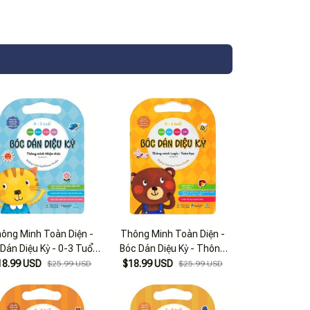
ông Minh Toàn Diện -
Thông Minh Toàn Diện -
Dán Diệu Kỳ - 0-3 Tuổi -
Bóc Dán Diệu Kỳ - Thông
ông Minh Nhận Thức
Minh Logic - Toán Học (0-3
18.99 USD
$18.99 USD
$25.99 USD
$25.99 USD
Tuổi)