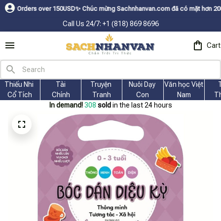
ers over 150USDㅤ✨
Chúc mừng Sachnhanvan.com đã có mặt hơn 200 quốc gia n
Call Us 24/7: +1 (818) 869 8696
Cart
Thiếu Nhi 
Tài
Truyện 
Nuôi Dạy 
Văn học Việt 
Cổ Tích
Chính
Tranh
Con
Nam
T
In demand!
311
sold
in the last 24 hours