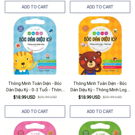
ADD TO CART
ADD TO CART
Thông Minh Toàn Diện - Bóc
Thông Minh Toàn Diện - Bóc
Dán Diệu Kỳ - 0-3 Tuổi - Thông
Dán Diệu Kỳ - Thông Minh Logic
Minh Nhận Thức
- Toán Học (0-3 Tuổi)
$18.99 USD
$25.99 USD
$18.99 USD
$25.99 USD
ADD TO CART
ADD TO CART