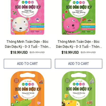
Thông Minh Toàn Diện - Bóc
Thông Minh Toàn Diện - Bóc
Dán Diệu Kỳ - 0-3 Tuổi - Thông
Dán Diệu Kỳ - 0-3 Tuổi - Thông
Minh Không Gian-Thị Giác
Minh Thiên Nhiên-Khoa Học
$18.99 USD
$25.99 USD
$18.99 USD
$25.99 USD
ADD TO CART
ADD TO CART