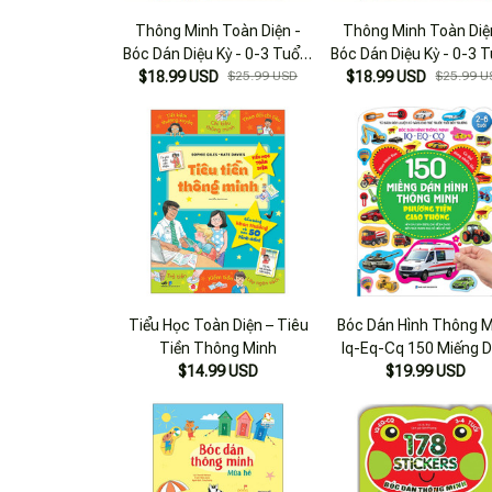
Thông Minh Toàn Diện -
Thông Minh Toàn Diệ
Bóc Dán Diệu Kỳ - 0-3 Tuổi -
Bóc Dán Diệu Kỳ - 0-3 T
Thông Minh Tương Tác-Xã
$18.99 USD
$25.99 USD
Thông Minh Không Gi
$18.99 USD
$25.99 U
Hội
Thị Giác
Tiểu Học Toàn Diện – Tiêu
Bóc Dán Hình Thông M
Tiền Thông Minh
Iq-Eq-Cq 150 Miếng 
$14.99 USD
Hình Thông Minh - Ph
$19.99 USD
Tiện Giao Thông (2-6 T