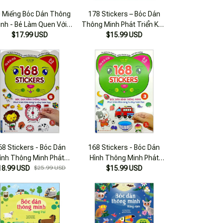
 Miếng Bóc Dán Thông
178 Stickers – Bóc Dán
nh - Bé Làm Quen Với
Thông Minh Phát Triển Khả
Toán (2-6 Tuổi)
$17.99 USD
Năng Tư Duy Toán Học (3 –
$15.99 USD
4 Tuổi) – Tập 6
68 Stickers - Bóc Dán
168 Stickers - Bóc Dán
ình Thông Minh Phát
Hình Thông Minh Phát
iển Tư Duy Toán Học 6
18.99 USD
$25.99 USD
Triển Tư Duy Toán Học 3
$15.99 USD