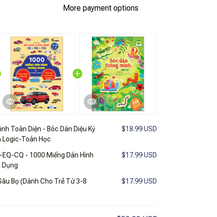
More payment options
nh Toàn Diện - Bóc Dán Diệu Kỳ
$18.99 USD
h Logic-Toán Học
-EQ-CQ - 1000 Miếng Dán Hình
$17.99 USD
g Dụng
Sâu Bọ (Dành Cho Trẻ Từ 3-8
$17.99 USD