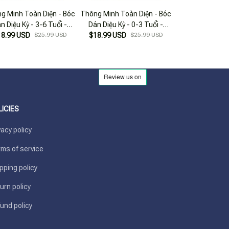
g Minh Toàn Diện - Bóc
Thông Minh Toàn Diện - Bóc
Thông Minh Toàn
n Diệu Kỳ - 3-6 Tuổi -
Dán Diệu Kỳ - 0-3 Tuổi -
Dán Diệu Kỳ - 
18.99 USD
hông Minh Thể Chất
$25.99 USD
Thông Minh Thiên Nhiên-
$18.99 USD
$25.99 USD
$18.99 USD
Thông Minh 
Khoa Học
LICIES
vacy policy
ms of service
pping policy
urn policy
und policy