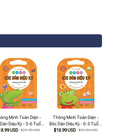
ông Minh Toàn Diện -
Thông Minh Toàn Diện -
Dán Diệu Kỳ - 3-6 Tuổi -
Bóc Dán Diệu Kỳ - 0-3 Tuổi -
18.99 USD
hông Minh Thể Chất
$25.99 USD
$18.99 USD
Thông Minh Thể Chất
$25.99 USD