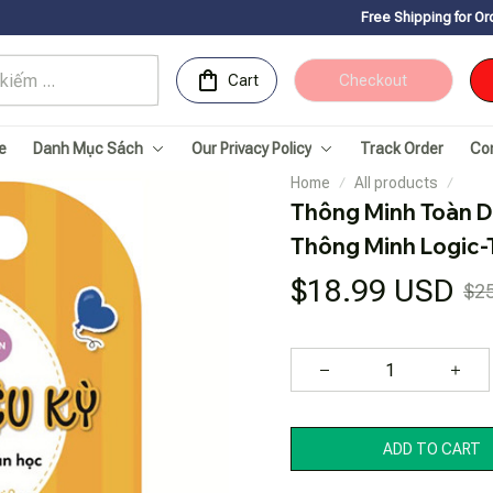
Free Shipping for Orders over 150USD
Cart
Checkout
e
Danh Mục Sách
Our Privacy Policy
Track Order
Co
Home
All products
Thông Minh Toàn Diệ
Thông Minh Logic-
$18.99 USD
$2
ADD TO CART