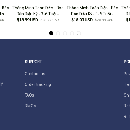
- Bóc
Thông Minh Toàn Diện - Bóc
Thông Minh Toàn Diện - Bóc
Thôn
Minh
Dán Diệu Kỳ - 3-6 Tuổi -
Dán Diệu Kỳ - 3-6 Tuổi -
Dá
 (3-6
USD
$18.99 USD
Thông Minh Âm Nhạc
$25.99 USD
$18.99 USD
Thông Minh Ngôn Ngữ
$25.99 USD
$
T
SUPPORT
PO
Contact us
Pri
Y 
Order tracking
Ter
FAQs
Shi
DMCA
Ret
Ref