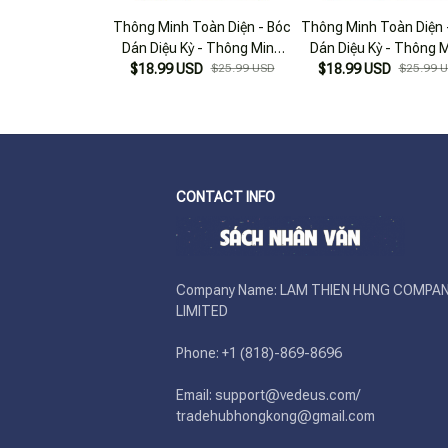
Thông Minh Toàn Diện - Bóc
Thông Minh Toàn Diện 
Dán Diệu Kỳ - Thông Minh
Dán Diệu Kỳ - Thông 
Logic - Toán Học (0-3 Tuổi)
$18.99 USD
$25.99 USD
Thiên Nhiên - Khoa Học
$18.99 USD
$25.99 
Tuổi)
CONTACT INFO
Company Name: LAM THIEN HUNG COMPAN
LIMITED

Phone: +1 (818)-869-8696 

Email: support@vedeus.com/ 
tradehubhongkong@gmail.com
