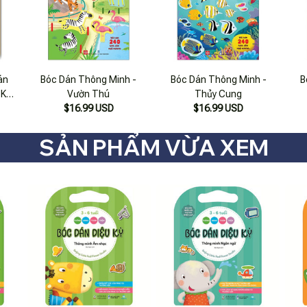
án
Bóc Dán Thông Minh -
Bóc Dán Thông Minh -
B
 Khả
Vườn Thú
Thủy Cung
(3 –
$16.99 USD
$16.99 USD
SẢN PHẨM VỪA XEM