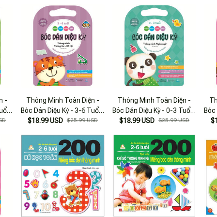
n -
Thông Minh Toàn Diện -
Thông Minh Toàn Diện -
Th
uổi -
Bóc Dán Diệu Kỳ - 3-6 Tuổi -
Bóc Dán Diệu Kỳ - 0-3 Tuổi -
Bóc 
c
SD
Thông Minh Tương Tác-Xã
$18.99 USD
$25.99 USD
$18.99 USD
Thông Minh Ngôn Ngữ
$25.99 USD
Th
$
Hội