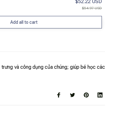
$52.22 USD
$54.97 USD
Add all to cart
c trưng và công dụng của chúng; giúp bé học các