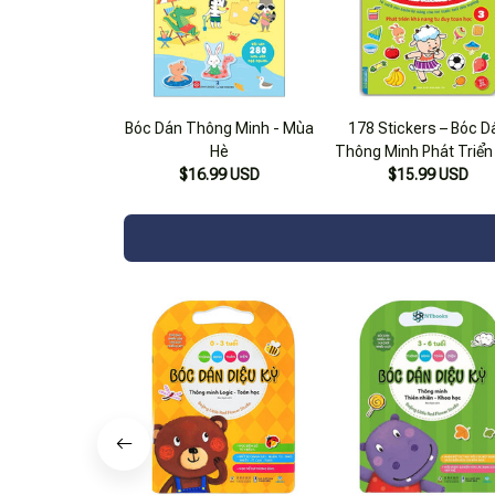
Bóc Dán Thông Minh - Mùa
178 Stickers – Bóc D
Hè
Thông Minh Phát Triển
$16.99 USD
Năng Tư Duy Toán Học 
$15.99 USD
4 Tuổi) – Tập 3