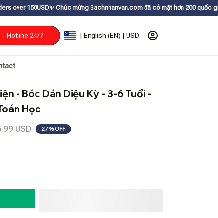
ㅤ✨
Chúc mừng Sachnhanvan.com đã có mặt hơn 200 quốc gia như Mỹ, Canada, 
Hotline 24/7
| English (EN) | USD
ntact
n - Bóc Dán Diệu Kỳ - 3-6 Tuổi - 
Toán Học
5.99 USD
27% OFF