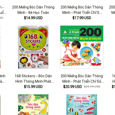
n -
200 Miếng Bóc Dán Thông
200 Miếng Bóc Dán Thông
200
uổi -
Minh - Bé Học Toán
Minh – Phát Triển Chỉ Số
Mi
an-
SD
$14.99 USD
Thông Minh Iq (2-6 Tuổi)
$17.99 USD
inh
168 Stickers – Bóc Dán
200 Miếng Bóc Dán Thông
1
Dán
Hình Thông Minh Phát
Minh - Phát Triển Chỉ Số
H
ương
Triển Tư Duy Toán Học 6
$15.99 USD
Thông Minh Iq (2-6 Tuổi)
$20.99 USD
$28.99 USD
Tr
$
uổi)