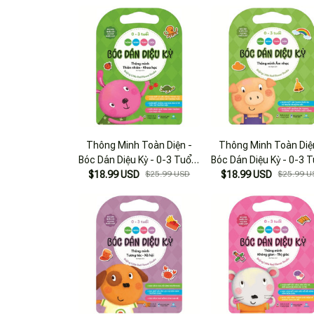
Tuổi)
Học (3-6 Tuổi)
Thông Minh Toàn Diện -
Thông Minh Toàn Diệ
Bóc Dán Diệu Kỳ - 0-3 Tuổi -
Bóc Dán Diệu Kỳ - 0-3 T
Thông Minh Thiên Nhiên-
$18.99 USD
$25.99 USD
$18.99 USD
Thông Minh Âm Nhạ
$25.99 U
Khoa Học