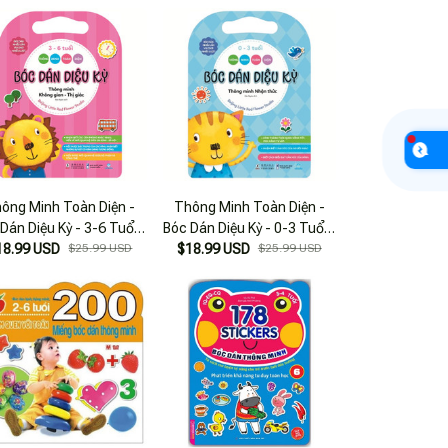
ông Minh Toàn Diện -
Thông Minh Toàn Diện -
Dán Diệu Kỳ - 3-6 Tuổi -
Bóc Dán Diệu Kỳ - 0-3 Tuổi -
ông Minh Không Gian-
18.99 USD
$25.99 USD
Thông Minh Nhận Thức
$18.99 USD
$25.99 USD
Thị Giác