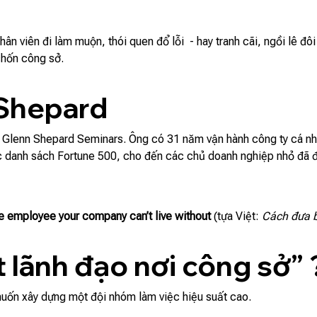
hân viên đi làm muộn, thói quen đổ lỗi - hay tranh cãi, ngồi lê đô
chốn công sở.
 Shepard
 Glenn Shepard Seminars. Ông có 31 năm vận hành công ty cá nhâ
c danh sách Fortune 500, cho đến các chủ doanh nghiệp nhỏ đã 
e employee your company can’t live without
(tựa Việt:
Cách đưa b
 lãnh đạo nơi công sở”
muốn xây dựng một đội nhóm làm việc hiệu suất cao.