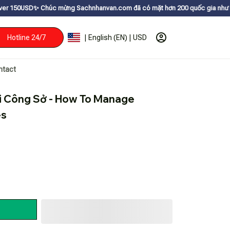
húc mừng Sachnhanvan.com đã có mặt hơn 200 quốc gia như Mỹ, Canada, Úc
Hotline 24/7
| English (EN) | USD
ntact
i Công Sở - How To Manage 
es