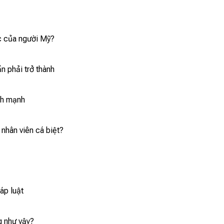
ệc của người Mỹ?
n phải trở thành
nh mạnh
 nhân viên cá biệt?
áp luật
g như vậy?