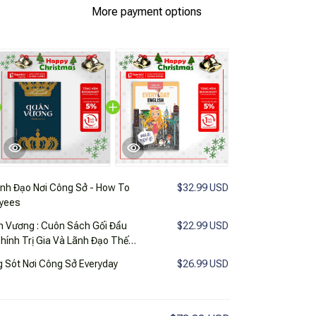
More payment options
nh Đạo Nơi Công Sở - How To
$32.99 USD
yees
ân Vương : Cuôn Sách Gối Đầu
$22.99 USD
hính Trị Gia Và Lãnh Đạo Thế
t Nơi Công Sở Everyday
$26.99 USD