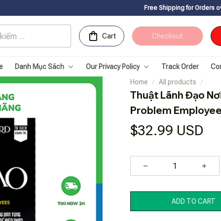
Free Shipping for Orders over 150USDㅤ✨
C
Cart
Checkout
e
Danh Mục Sách
Our Privacy Policy
Track Order
Co
Home
All products
Thuật Lãnh Đạo Nơ
Problem Employe
$32.99 USD
ADD TO CART