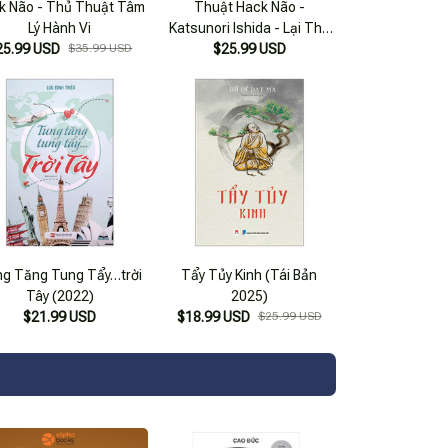
k Não - Thủ Thuật Tâm
Thuật Hack Não -
Lý Hành Vi
Katsunori Ishida - Lại Thu
25.99 USD
$35.99 USD
Thủy Dịch - (Bìa Mềm)
$25.99 USD
g Tăng Tung Tẩy…trời
Tẩy Tủy Kinh (Tái Bản
Tây (2022)
2025)
$21.99 USD
$18.99 USD
$25.99 USD