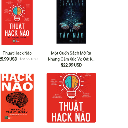
Thuật Hack Não
Một Cuốn Sách Mở Ra
25.99 USD
$35.99 USD
Những Cảm Xúc Vỡ Oà: Kẻ
$22.99 USD
Tẩy Não