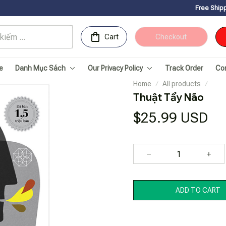
Free Shipping for Order
Cart
Checkout
e
Danh Mục Sách
Our Privacy Policy
Track Order
Co
Home
All products
Thuật Tẩy Não
$25.99 USD
ADD TO CART