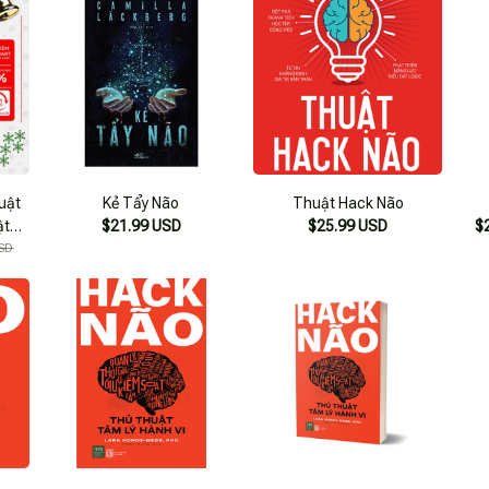
huật
Kẻ Tẩy Não
Thuật Hack Não
ật
$21.99 USD
$25.99 USD
$
oát
SD