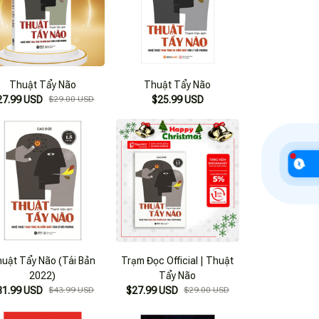
Thuật Tẩy Não
Thuật Tẩy Não
27.99 USD
$29.00 USD
$25.99 USD
uật Tẩy Não (Tái Bản
Trạm Đọc Official | Thuật
2022)
Tẩy Não
31.99 USD
$43.99 USD
$27.99 USD
$29.00 USD