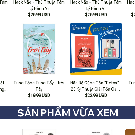
 Tâm
Hack Não - Thủ Thuật Tâm
Hack Não - Thủ Thuật Tâm
Hac
Lý Hành Vi
Lý Hành Vi
$26.99 USD
$26.99 USD
$
ật-
Tung Tăng Tung Tẩy …trời
Não Bộ Cũng Cần "Detox" -
Tun
ng
Tây
23 Kỹ Thuật Giải Tỏa Căng
$19.99 USD
Thẳng Và Thanh Lọc Tâm
$22.99 USD
Trí
SẢN PHẨM VỪA XEM