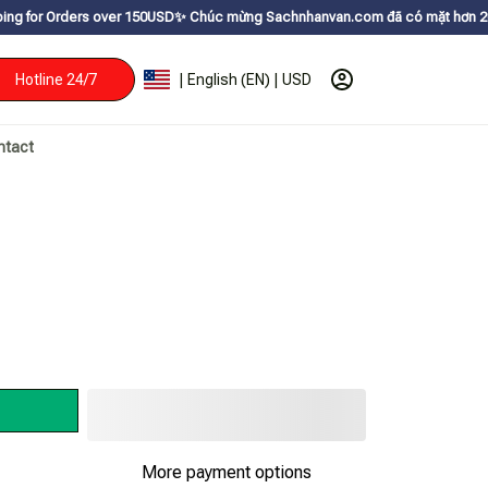
s over 150USDㅤ✨
Chúc mừng Sachnhanvan.com đã có mặt hơn 200 quốc gia như
Hotline 24/7
| English (EN) | USD
ntact
More payment options