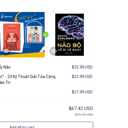
ẩy Não
$25.99 USD
" - 23 Kỹ Thuật Giải Tỏa Căng
$22.99 USD
âm Trí
$21.99 USD
$67.42 USD
$70.97 USD
Add all to cart