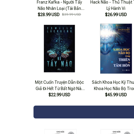
Franz Kafka - Người Tẩy
Hack Não - Thủ Thuật
Não Nhân Loại (Tái Bản
Lý Hành Vi
$28.99 USD
2019)
$39.99 USD
$26.99 USD
Một Cuốn Truyện Dẫn Độc
Sách Khoa Học Kỹ Thu
Giả Đi Hết Từ Bất Ngờ Này
Khoa Học Não Bộ Tro
Đến Bất Ngờ Khác: Kẻ Tẩy
$22.99 USD
Thiền Và Tâm Hồn
$45.99 USD
Não