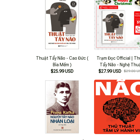
Thuật Tẩy Não - Cao Đức (
Trạm Đọc Official | T
Bìa Mềm )
Tẩy Não - Nghệ Thu
$25.99 USD
Thao Túng Và Kiểm S
$27.99 USD
$29.00 U
Tâm Lý Đối Phương