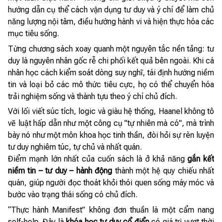
hướng dẫn cụ thể cách vận dụng tư duy và ý chí để làm chủ
năng lượng nội tâm, điều hướng hành vi và hiện thực hóa các
mục tiêu sống.
Từng chương sách xoay quanh một nguyên tắc nền tảng: tư
duy là nguyên nhân gốc rễ chi phối kết quả bên ngoài. Khi cá
nhân học cách kiểm soát dòng suy nghĩ, tái định hướng niềm
tin và loại bỏ các mô thức tiêu cực, họ có thể chuyển hóa
trải nghiệm sống và thành tựu theo ý chí chủ đích.
Với lối viết súc tích, logic và giàu hệ thống, Haanel không tô
vẽ luật hấp dẫn như một công cụ "tự nhiên mà có", mà trình
bày nó như một môn khoa học tinh thần, đòi hỏi sự rèn luyện
tư duy nghiêm túc, tự chủ và nhất quán.
Điểm mạnh lớn nhất của cuốn sách là ở khả năng
gắn kết
niềm tin – tư duy – hành động
thành một hệ quy chiếu nhất
quán, giúp người đọc thoát khỏi thói quen sống máy móc và
bước vào trạng thái sống có chủ đích.
“Thực hành Manifest” không đơn thuần là một cẩm nang
self-help. Đây là
khóa học tư duy cổ điển
có giá trị vượt thời