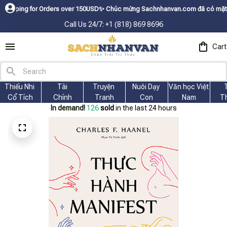
r Orders over 150USDㅤ✨
Chúc mừng Sachnhanvan.com đã có mặt hơn 200 quốc 
Call Us 24/7: +1 (818) 869 8696
Cart
Thiếu Nhi 
Tài
Truyện 
Nuôi Dạy 
Văn học Việt 
Cổ Tích
Chính
Tranh
Con
Nam
T
In demand!
127
sold
in the last 24 hours