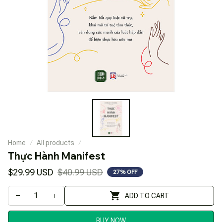
Home
All products
Thực Hành Manifest
$29.99 USD
$40.99 USD
27% OFF
ADD TO CART
BUY NOW