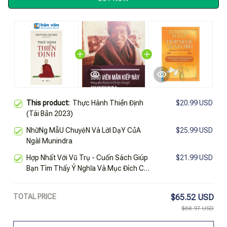
This product:
Thực Hành Thiền Định
$20.99 USD
(Tái Bản 2023)
NhữNg MẫU ChuyệN Và LờI DạY CủA
$25.99 USD
NgàI Munindra
Hợp Nhất Với Vũ Trụ - Cuốn Sách Giúp
$21.99 USD
Bạn Tìm Thấy Ý Nghĩa Và Mục Đích Của
Cuộc Sống - Hàng Chính Hãng
TOTAL PRICE
$65.52 USD
$68.97 USD