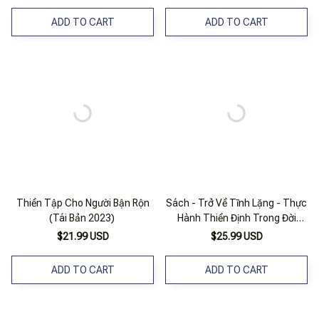
ADD TO CART
ADD TO CART
Thiền Tập Cho Người Bận Rộn
Sách - Trở Về Tĩnh Lặng - Thực
(Tái Bản 2023)
Hành Thiền Định Trong Đời
Sống Hàng Ngày - Thái Hà
$21.99 USD
$25.99 USD
ADD TO CART
ADD TO CART