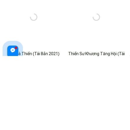
Thở Và Thiền (Tái Bản 2021)
Thiền Sư Khương Tăng Hội (Tái
Bản)
$20.99 USD
$21.99 USD
ADD TO CART
ADD TO CART