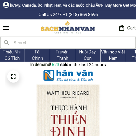
, Canada, Úc, Nhật, Hàn, và các nước Châu Âu✨
Buy More Get Moreㅤ ✨ㅤ Sale 
Call Us 24/7: +1 (818) 869 8696
Cart
Thiếu Nhi 
Tài
Truyện 
Nuôi Dạy 
Văn học Việt 
Cổ Tích
Chính
Tranh
Con
Nam
T
In demand!
523
sold
in the last 24 hours