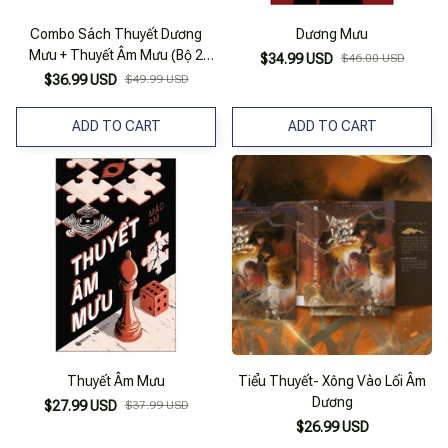
Combo Sách Thuyết Dương
Dương Mưu
Mưu + Thuyết Âm Mưu (Bộ 2
$34.99 USD
$46.00 USD
Cuốn)
$36.99 USD
$49.99 USD
ADD TO CART
ADD TO CART
Thuyết Âm Mưu
Tiểu Thuyết- Xông Vào Lối Âm
Dương
$27.99 USD
$37.99 USD
$26.99 USD