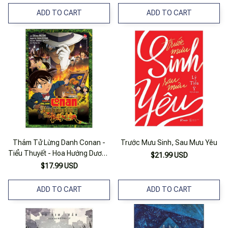
ADD TO CART
ADD TO CART
Thám Tử Lừng Danh Conan -
Trước Mưu Sinh, Sau Mưu Yêu
Tiểu Thuyết - Hoa Hướng Dương
$21.99 USD
Trong Biển Lửa
$17.99 USD
ADD TO CART
ADD TO CART