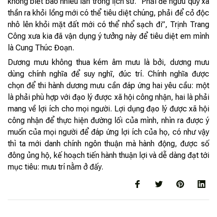
không biết bao nhiêu lần trong lịch sử. “Phải để ngưu quỷ xà
thần ra khỏi lồng mới có thể tiêu diệt chúng, phải để cỏ độc
nhô lên khỏi mặt đất mới có thể nhổ sạch đi”, Trịnh Trang
Công xưa kia đã vận dụng ý tưởng này để tiêu diệt em mình
là Cung Thúc Đoạn.
Dương mưu không thua kém âm mưu là bởi, dương mưu
dùng chính nghĩa để suy nghĩ, đúc trí. Chính nghĩa được
chọn để thi hành dương mưu cần đáp ứng hai yêu cầu: một
là phải phù hợp với đạo lý được xã hội công nhận, hai là phải
mang về lợi ích cho mọi người. Lợi dụng đạo lý được xã hội
công nhận để thực hiện đường lối của mình, nhìn ra được ý
muốn của mọi người để đáp ứng lợi ích của họ, có như vậy
thì ta mới danh chính ngôn thuận mà hành động, được số
đông ủng hộ, kế hoạch tiến hành thuận lợi và dễ dàng đạt tới
mục tiêu: mưu trí nằm ở đấy.