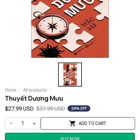
Home
All products
Thuyết Dương Mưu
$27.99 USD
$37.99 USD
26% OFF
ADD TO CART
BUY NOW