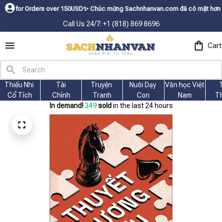
rders over 150USDㅤ✨
Chúc mừng Sachnhanvan.com đã có mặt hơn 200 quốc gia
Call Us 24/7: +1 (818) 869 8696
Cart
Thiếu Nhi 
Tài
Truyện 
Nuôi Dạy 
Văn học Việt 
Cổ Tích
Chính
Tranh
Con
Nam
T
In demand!
350
sold
in the last 24 hours