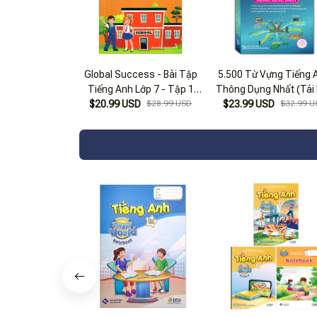
Global Success - Bài Tập
5.500 Từ Vựng Tiếng 
Tiếng Anh Lớp 7 - Tập 1
Thông Dụng Nhất (Tái
(Có Đáp Án) (Tái Bản 2024)
$20.99 USD
$28.99 USD
$23.99 USD
2024)
$32.99 U