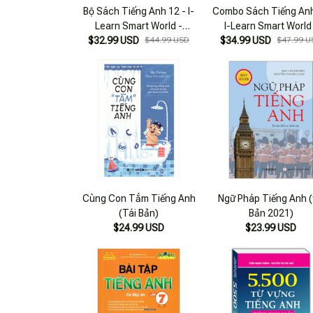
Bộ Sách Tiếng Anh 12 - I-
Combo Sách Tiếng An
Learn Smart World -
I-Learn Smart World
Student's Book + Workbook
$32.99 USD
$44.99 USD
Student's Book + Work
$34.99 USD
$47.99 U
(Bộ 2 Cuốn)
(Bộ 2 Cuốn)
Cùng Con Tắm Tiếng Anh
Ngữ Pháp Tiếng Anh (
(Tái Bản)
Bản 2021)
$24.99 USD
$23.99 USD