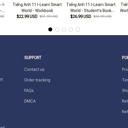
 I-
Tiếng Anh 11 I-Learn Smart
Tiếng Anh 11 I-Learn Smart
Tiến
-
World - Workbook
World - Student's Book
Worl
kbook
USD
$22.99 USD
$31.99 USD
$26.99 USD
(2023)
$36.99 USD
ốn)
SUPPORT
PO
Contact us
Pri
Y 
Order tracking
Ter
FAQs
Shi
DMCA
Ret
Ref
ad, 