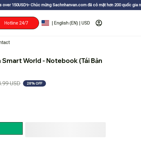
✨
Chúc mừng Sachnhanvan.com đã có mặt hơn 200 quốc gia như Mỹ, Canada, Ú
Hotline 24/7
| English (EN) | USD
ntact
n Smart World - Notebook (Tái Bản 
8.99 USD
28% OFF