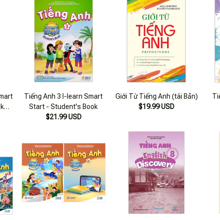
mart
Tiếng Anh 3 I-learn Smart
Giới Từ Tiếng Anh (tái Bản)
Ti
ok
Start - Student's Book
$19.99 USD
$21.99 USD