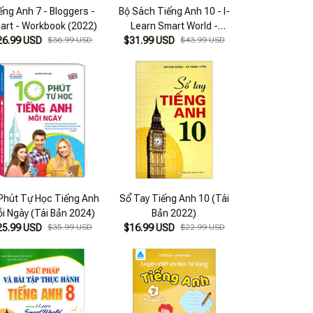
ếng Anh 7 - Bloggers -
Bộ Sách Tiếng Anh 10 - I-
art - Workbook (2022)
Learn Smart World -
26.99 USD
$36.99 USD
Student's Book + Workbook
$31.99 USD
$43.99 USD
(Bộ 2 Cuốn)
Phút Tự Học Tiếng Anh
Sổ Tay Tiếng Anh 10 (Tái
i Ngày (Tái Bản 2024)
Bản 2022)
25.99 USD
$35.99 USD
$16.99 USD
$22.99 USD