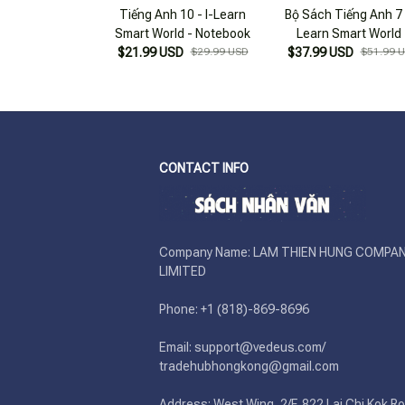
Tiếng Anh 10 - I-Learn
Bộ Sách Tiếng Anh 7 -
Smart World - Notebook
Learn Smart World 
$21.99 USD
$29.99 USD
Student's Book + Wor
$37.99 USD
$51.99 
+ Notebook (Bộ 3 Cu
CONTACT INFO
Company Name: LAM THIEN HUNG COMPAN
LIMITED

Phone: +1 (818)-869-8696 

Email: support@vedeus.com/ 
tradehubhongkong@gmail.com

Address: West Wing, 2/F. 822 Lai Chi Kok Ro