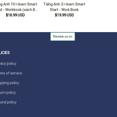
g Anh 10 I-learn Smart
Tiếng Anh 3 I-learn Smart
Tiếng Anh 10 I-
d - Workbook (sách Bài
Start - Work Book
World - Studen'
$18.99 USD
Tập)
$19.99 USD
$24.99 USD
Bài Họ
LICIES
vacy policy
ms of service
pping policy
urn policy
und policy