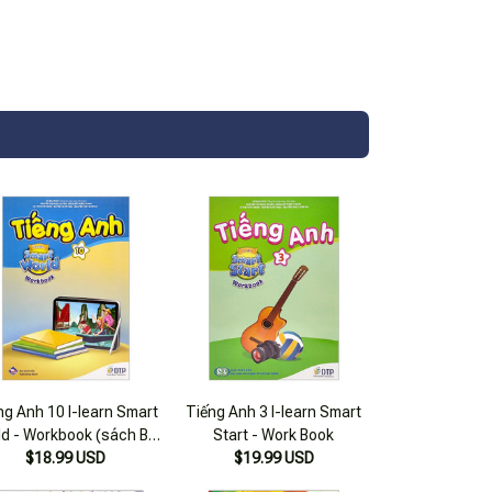
ng Anh 10 I-learn Smart
Tiếng Anh 3 I-learn Smart
ld - Workbook (sách Bài
Start - Work Book
$18.99 USD
Tập)
$19.99 USD