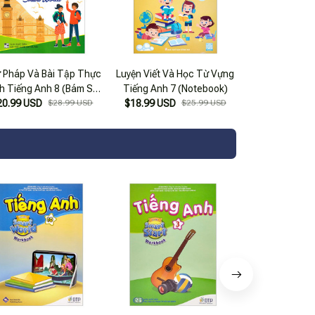
 Pháp Và Bài Tập Thực
Luyện Viết Và Học Từ Vựng
h Tiếng Anh 8 (Bám Sát
Tiếng Anh 7 (Notebook)
 I-Learn Smart World)
20.99 USD
$28.99 USD
$18.99 USD
$25.99 USD