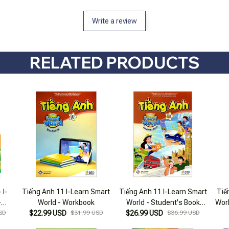
Write a review
RELATED PRODUCTS
 I-
Tiếng Anh 11 I-Learn Smart
Tiếng Anh 11 I-Learn Smart
Tiế
-
World - Workbook
World - Student's Book
Wor
book
SD
$22.99 USD
$31.99 USD
$26.99 USD
(2023)
$36.99 USD
ốn)