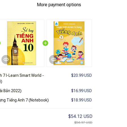
More payment options
h 7 I-Learn Smart World -
$20.99 USD
4)
ái Bản 2022)
$16.99 USD
ựng Tiếng Anh 7 (Notebook)
$18.99 USD
$54.12 USD
$56.97 USD