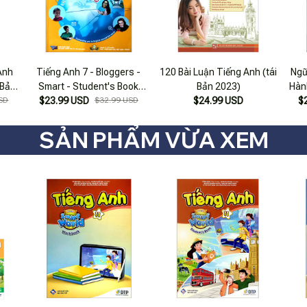
Anh
Tiếng Anh 7 - Bloggers -
120 Bài Luận Tiếng Anh (tái
Ngữ
 Bản
Smart - Student's Book
Bản 2023)
Hàn
SD
$23.99 USD
(2022)
$32.99 USD
$24.99 USD
SGK
$
SẢN PHẨM VỪA XEM