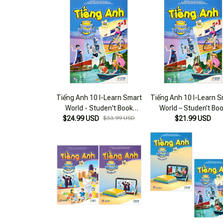
Tiếng Anh 10 I-Learn Smart
Tiếng Anh 10 I-Learn S
World - Studen't Book
World – Studen’t Bo
$24.99 USD
(Sách Bài Học)
$33.99 USD
(Sách Bài Học)
$21.99 USD