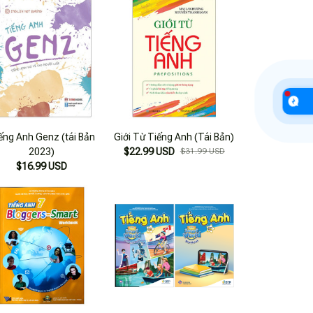
ếng Anh Genz (tái Bản
Giới Từ Tiếng Anh (Tái Bản)
2023)
$22.99 USD
$31.99 USD
$16.99 USD