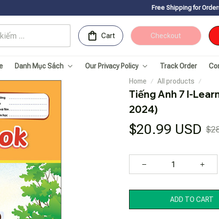
Free Shipping for Orders over 150USDㅤ
Cart
Checkout
e
Danh Mục Sách
Our Privacy Policy
Track Order
Co
Home
All products
Tiếng Anh 7 I-Lear
2024)
$20.99 USD
$2
ADD TO CART