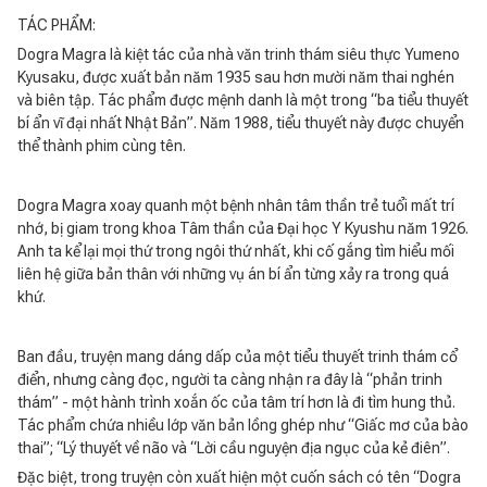
TÁC PHẨM:
Dogra Magra là kiệt tác của nhà văn trinh thám siêu thực Yumeno
Kyusaku, được xuất bản năm 1935 sau hơn mười năm thai nghén
và biên tập. Tác phẩm được mệnh danh là một trong “ba tiểu thuyết
bí ẩn vĩ đại nhất Nhật Bản”. Năm 1988, tiểu thuyết này được chuyển
thể thành phim cùng tên.
Dogra Magra xoay quanh một bệnh nhân tâm thần trẻ tuổi mất trí
nhớ, bị giam trong khoa Tâm thần của Đại học Y Kyushu năm 1926.
Anh ta kể lại mọi thứ trong ngôi thứ nhất, khi cố gắng tìm hiểu mối
liên hệ giữa bản thân với những vụ án bí ẩn từng xảy ra trong quá
khứ.
Ban đầu, truyện mang dáng dấp của một tiểu thuyết trinh thám cổ
điển, nhưng càng đọc, người ta càng nhận ra đây là “phản trinh
thám” - một hành trình xoắn ốc của tâm trí hơn là đi tìm hung thủ.
Tác phẩm chứa nhiều lớp văn bản lồng ghép như “Giấc mơ của bào
thai”; “Lý thuyết về não và “Lời cầu nguyện địa ngục của kẻ điên”.
Đặc biệt, trong truyện còn xuất hiện một cuốn sách có tên “Dogra