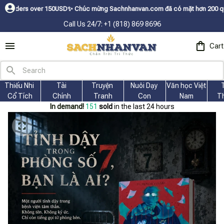
over 150USDㅤ✨
Chúc mừng Sachnhanvan.com đã có mặt hơn 200 quốc gia như 
Call Us 24/7: +1 (818) 869 8696
Cart
Thiếu Nhi 
Tài
Truyện 
Nuôi Dạy 
Văn học Việt 
Cổ Tích
Chính
Tranh
Con
Nam
T
In demand!
154
sold
in the last 24 hours