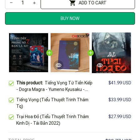
ADD TO CART
BUY NOW
This product:
Tiếng Vọng Từ Tiền Kiếp
$41.99 USD
- Dogra Magra - Yumeno Kyusaku -
Trinh Thám Tâm Lý Kinh Dị Nhật Bản
Tiếng Vọng (Tiểu Thuyết Trinh Thám
$33.99 USD
Tq)
Trại Hoa Đỏ (Tiểu Thuyết Trinh Thám
$27.99 USD
Kinh Dị - Tái Bản 2022)