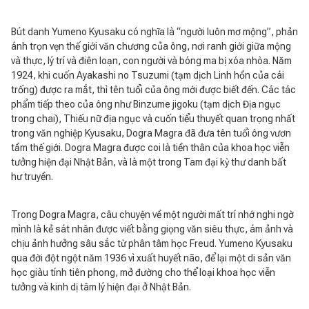
Bút danh Yumeno Kyusaku có nghĩa là “người luôn mơ mộng”, phản
ánh trọn vẹn thế giới văn chương của ông, nơi ranh giới giữa mộng
và thực, lý trí và điên loạn, con người và bóng ma bị xóa nhòa. Năm
1924, khi cuốn Ayakashi no Tsuzumi (tạm dịch Linh hồn của cái
trống) được ra mắt, thì tên tuổi của ông mới được biết đến. Các tác
phẩm tiếp theo của ông như Binzume jigoku (tạm dịch Địa ngục
trong chai), Thiếu nữ địa ngục và cuốn tiểu thuyết quan trọng nhất
trong văn nghiệp Kyusaku, Dogra Magra đã đưa tên tuổi ông vươn
tầm thế giới. Dogra Magra được coi là tiền thân của khoa học viễn
tưởng hiện đại Nhật Bản, và là một trong Tam đại kỳ thư danh bất
hư truyền.
Trong Dogra Magra, câu chuyện về một người mất trí nhớ nghi ngờ
mình là kẻ sát nhân được viết bằng giọng văn siêu thực, ám ảnh và
chịu ảnh hưởng sâu sắc từ phân tâm học Freud. Yumeno Kyusaku
qua đời đột ngột năm 1936 vì xuất huyết não, để lại một di sản văn
học giàu tính tiên phong, mở đường cho thể loại khoa học viễn
tưởng và kinh dị tâm lý hiện đại ở Nhật Bản.