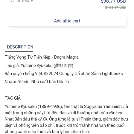
TOTAL PRICE
$98.77 USD
$103.97 USD
Add all to cart
DESCRIPTION
Tiếng Vọng Từ Tiền Kiếp - Dogra Magra
Tác giả: Yumeno Kyūsaku (夢野久作)
Bản quyền tiếng Việt: © 2024 Công ty Cổ phần Sách Lightbooks
Nhà xuất bản: Nhà xuất bản Dân Trí
TÁC GIẢ:
Yumeno Kyusaku (1889–1936), tên thật là Sugiyama Yasumichi, là
một trong những cây bút độc đáo và dị thường nhất của văn học
Nhật Bản đầu thế kỷ XX. Ông từng là tu sĩ Thiền tông, giám đốc bưu
điện và phóng viên báo chí, trước khi trở thành nhà văn theo đuổi
phong cách siêu thực và tâm lý học phân tích.