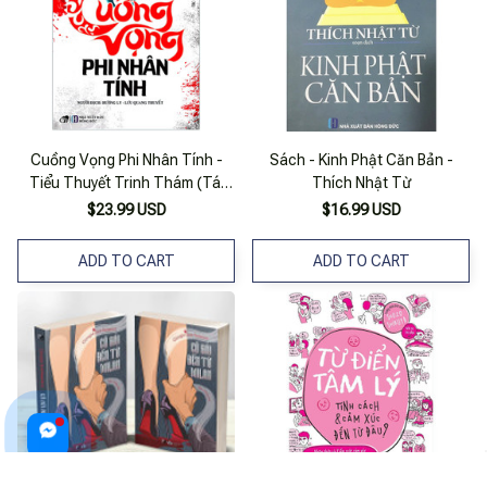
Cuồng Vọng Phi Nhân Tính -
Sách - Kinh Phật Căn Bản -
Tiểu Thuyết Trinh Thám (Tái
Thích Nhật Từ
Bản 2020)
$23.99 USD
$16.99 USD
ADD TO CART
ADD TO CART