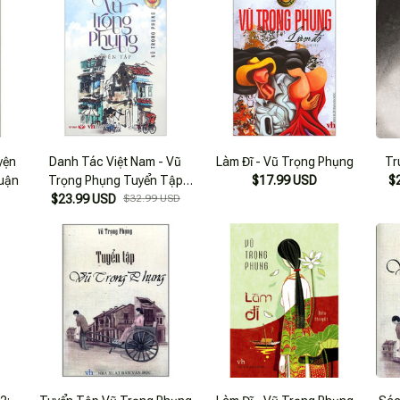
yện
Danh Tác Việt Nam - Vũ
Làm Đĩ - Vũ Trọng Phụng
Tr
Luận
Trọng Phụng Tuyển Tập
$17.99 USD
$
$23.99 USD
(Tái Bản 2024)
$32.99 USD