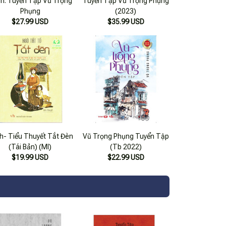
h: Tuyển Tập Vũ Trọng
Tuyển Tập Vũ Trọng Phụng
Phụng
(2023)
$27.99 USD
$35.99 USD
h- Tiểu Thuyết Tắt Đèn
Vũ Trọng Phụng Tuyển Tập
(Tái Bản) (Ml)
(Tb 2022)
$19.99 USD
$22.99 USD