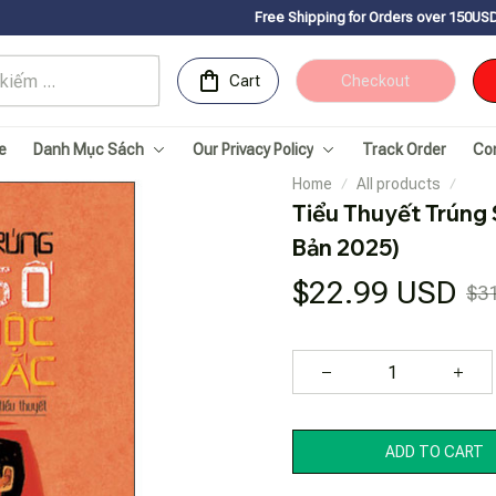
Free Shipping for Orders over 150USDㅤ✨
Chúc mừng Sach
Cart
Checkout
e
Danh Mục Sách
Our Privacy Policy
Track Order
Co
Home
All products
Tiểu Thuyết Trúng 
Bản 2025)
$22.99 USD
$3
ADD TO CART