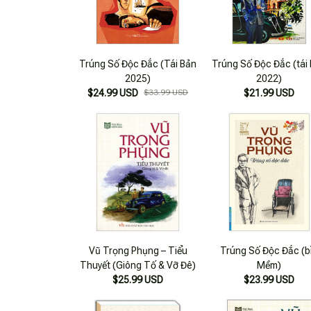
Trúng Số Độc Đắc (Tái Bản
Trúng Số Độc Đắc (tái
2025)
2022)
$24.99 USD
$33.99 USD
$21.99 USD
Vũ Trọng Phụng – Tiểu
Trúng Số Độc Đắc (b
Thuyết (Giông Tố & Vỡ Đê)
Mềm)
$25.99 USD
$23.99 USD