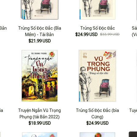
 Bản
Trúng Số Độc Đắc (Bìa
Trúng Số Độc Đắc
Sá
Mềm) - Tái Bản
$24.99 USD
$33.99 USD
(V
$21.99 USD
ìa
Truyện Ngắn Vũ Trọng
Trúng Số Độc Đắc (bìa
Tuy
Phụng (tái Bản 2022)
Cứng)
$18.99 USD
$24.99 USD