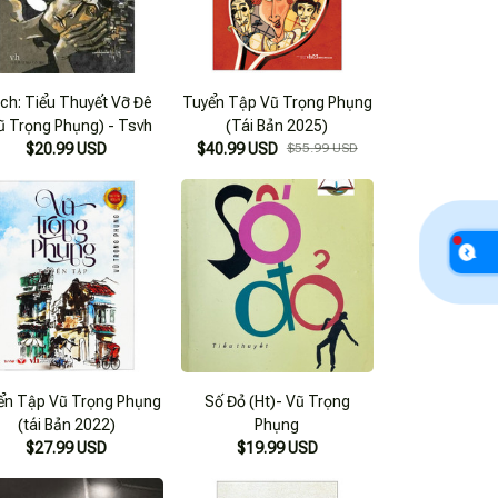
ch: Tiểu Thuyết Vỡ Đê
Tuyển Tập Vũ Trọng Phụng
ũ Trọng Phụng) - Tsvh
(Tái Bản 2025)
$20.99 USD
$40.99 USD
$55.99 USD
ển Tập Vũ Trọng Phụng
Số Đỏ (Ht)- Vũ Trọng
(tái Bản 2022)
Phụng
$27.99 USD
$19.99 USD