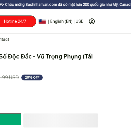
nhanvan.com đã có mặt hơn 200 quốc gia như Mỹ, Canada, Úc, Nhật, Hàn, 
Hotline 24/7
| English (EN) | USD
ntact
Số Độc Đắc - Vũ Trọng Phụng (Tái 
1.99 USD
28% OFF