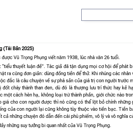
g (Tái Bản 2025)
 được Vũ Trọng Phụng viết năm 1938, lúc nhà văn 26 tuổi.
“tiểu thuyết luận đề”. Tác giả đã tận dụng mọi cơ hội để phát
hật ra cũng đơn giản: dùng đồng tiền để thử. Khi nhúng các nhân 
độc đắc là câu chuyện về sự phá sản của giá trị con người trước mã
 đốt cháy thành than đen, dù đó là thượng lưu trí thức hay kẻ hạ
c một cách hèn hạ, không loại trừ thành phần, giới chức nào tr
o giá cho con người được thì nó cũng có thể lột bỏ chính những
ng của con người lại cũng không tùy thuộc vào tiền bạc. Tiền bạ
ất cả những chuyện đó dẫn đến cái phù phiếm, vô lý và vô nghĩa c
đầy những suy tưởng bi quan nhất của Vũ Trọng Phụng.