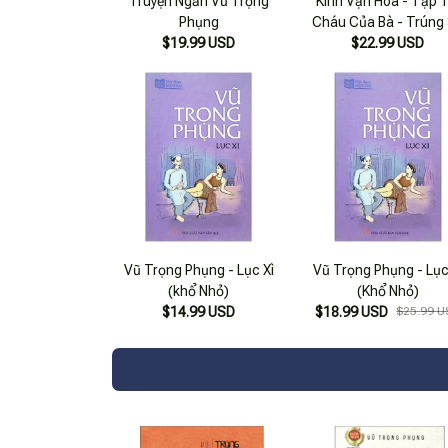
Truyện Ngắn Vũ Trọng
Kính Vạn Hoa - Tập 1
Phụng
Cháu Của Bà - Trúng
$19.99 USD
Độc Đắc - Mười Lăm N
$22.99 USD
Nến (tái Bản 2022)
Vũ Trọng Phụng - Lục Xì
Vũ Trọng Phụng - Lục
(khổ Nhỏ)
(Khổ Nhỏ)
$14.99 USD
$18.99 USD
$25.99 U