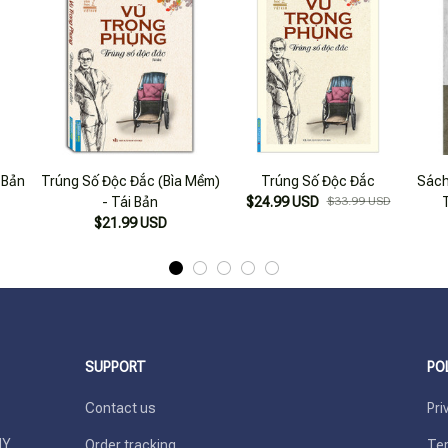
 Bản
Trúng Số Độc Đắc (Bìa Mềm)
Trúng Số Độc Đắc
Sách
- Tái Bản
$24.99 USD
$33.99 USD
$21.99 USD
SUPPORT
PO
Contact us
Pri
Y 
Order tracking
Ter