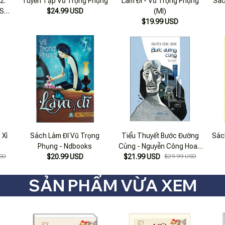
2:
Tuyển Tập Vũ Trọng Phụng
Làm Đĩ - Vũ Trọng Phụng
Sác
 Số
$24.99 USD
(Ml)
gọn
$19.99 USD
 Xì
Sách Làm Đĩ Vũ Trọng
Tiểu Thuyết Bước Đường
Sác
Phụng - Ndbooks
Cùng - Nguyễn Công Hoan
SD
$20.99 USD
$21.99 USD
(Tái Bản 2025)
$29.99 USD
SẢN PHẨM VỪA XEM