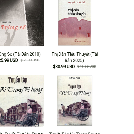
úng Số (Tái Bản 2018)
Thị Dân Tiểu Thuyết (Tái
25.99 USD
$35.99 USD
Bản 2025)
$30.99 USD
$41.99 USD