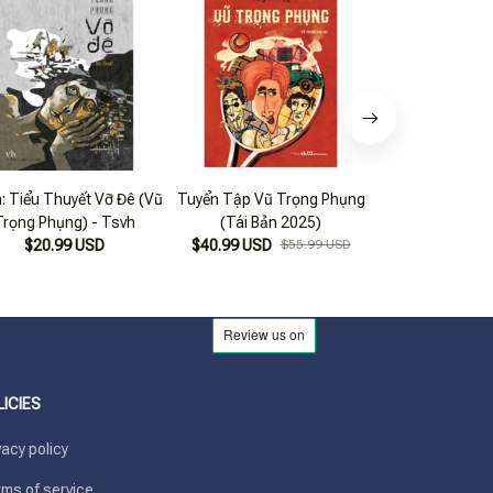
: Tiểu Thuyết Vỡ Đê (Vũ
Tuyển Tập Vũ Trọng Phụng
Vũ Trọng Phụ
Trọng Phụng) - Tsvh
(Tái Bản 2025)
Thuyết (Giông 
$20.99 USD
$40.99 USD
$55.99 USD
$25.99
LICIES
vacy policy
ms of service