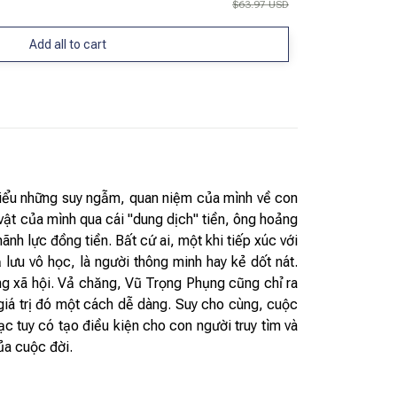
$63.97 USD
Add all to cart
 biểu những suy ngẫm, quan niệm của mình về con
vật của mình qua cái "dung dịch" tiền, ông hoảng
nh lực đồng tiền. Bất cứ ai, một khi tiếp xúc với
 lưu vô học, là người thông minh hay kẻ dốt nát.
ong xã hội. Vả chăng, Vũ Trọng Phụng cũng chỉ ra
 giá trị đó một cách dễ dàng. Suy cho cùng, cuộc
c tuy có tạo điều kiện cho con người truy tìm và
ủa cuộc đời.