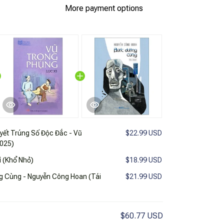
More payment options
yết Trúng Số Độc Đắc - Vũ
$22.99 USD
2025)
ì (Khổ Nhỏ)
$18.99 USD
g Cùng - Nguyễn Công Hoan (Tái
$21.99 USD
$60.77 USD