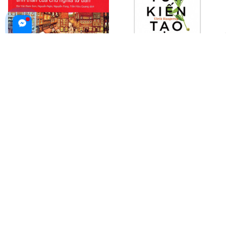
Nền Đạo Đức Tin Lành Và Tinh
Tin Tức Kiến Tạo -
Thần Của Chủ Nghĩa Tư Bản
Constructive News
$23.99 USD
$22.99 USD
$31.99 USD
ADD TO CART
ADD TO CART