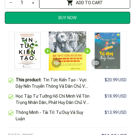
ADD TO CART
BUY NOW
This product:
Tin Tức Kiến Tạo - Vực
$20.99 USD
Dậy Nền Truyền Thông Và Dân Chủ Với
Tư Duy Báo Chí Của Tương Lai
Học Tập Tư Tưởng Hồ Chí Minh Về Tôn
$18.99 USD
Trọng Nhân Dân, Phát Huy Dân Chủ Và
Chăm Lo Đời Sống Của Nhân Dân (Xuất
Thông Minh - Tài Trí: Tư Duy Và Suy
$13.99 USD
Bản 2019)
Luận