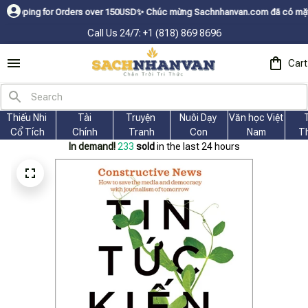
g for Orders over 150USDㅤ✨
Chúc mừng Sachnhanvan.com đã có mặt hơn 200 q
Call Us 24/7: +1 (818) 869 8696
Cart
Thiếu Nhi 
Tài
Truyện 
Nuôi Dạy 
Văn học Việt 
Cổ Tích
Chính
Tranh
Con
Nam
T
In demand!
233
sold
in the last 24 hours