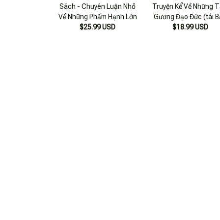
Sách - Chuyên Luận Nhỏ
Truyện Kể Về Những 
Về Những Phẩm Hạnh Lớn
Gương Đạo Đức (tái 
$25.99 USD
$18.99 USD
2019)
Năng Lực Tinh Thần
Những Tấm Lòng Cao
$22.99 USD
$23.99 USD