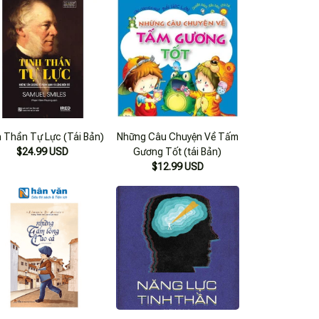
h Thần Tự Lực (Tái Bản)
Những Câu Chuyện Về Tấm
$24.99 USD
Gương Tốt (tái Bản)
$12.99 USD