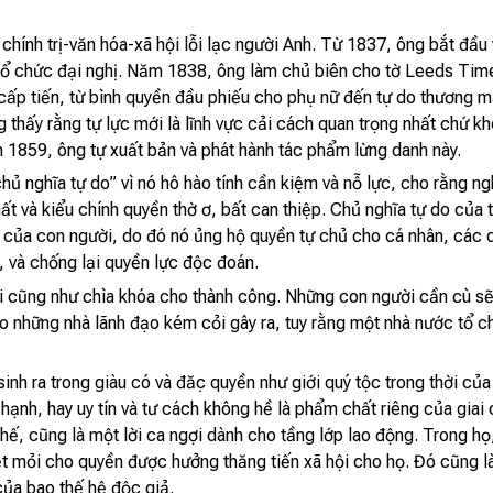
ính trị-văn hóa-xã hội lỗi lạc người Anh. Từ 1837, ông bắt đầu 
ổ chức đại nghị. Năm 1838, ông làm chủ biên cho tờ Leeds Times 
ấp tiến, từ bình quyền đầu phiếu cho phụ nữ đến tự do thương mạ
 thấy rằng tự lực mới là lĩnh vực cải cách quan trọng nhất chứ k
m 1859, ông tự xuất bản và phát hành tác phẩm lừng danh này.
 nghĩa tự do” vì nó hô hào tính cần kiệm và nỗ lực, cho rằng ng
hất và kiểu chính quyền thờ ơ, bất can thiệp. Chủ nghĩa tự do của
ên của con người, do đó nó ủng hộ quyền tự chủ cho cá nhân, các q
 và chống lại quyền lực độc đoán.
ội cũng như chìa khóa cho thành công. Những con người cần cù sẽ 
do những nhà lãnh đạo kém cỏi gây ra, tuy rằng một nhà nước tổ
inh ra trong giàu có và đặc quyền như giới quý tộc trong thời củ
hạnh, hay uy tín và tư cách không hề là phẩm chất riêng của giai 
ế, cũng là một lời ca ngợi dành cho tầng lớp lao động. Trong họ,
t mỏi cho quyền được hưởng thăng tiến xã hội cho họ. Đó cũng là
của bao thế hệ độc giả.