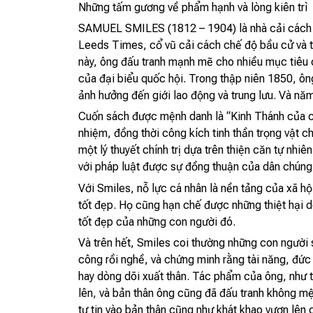
Những tấm gương về phẩm hạnh và lòng kiên trì
SAMUEL SMILES (1812 – 1904) là nhà cải cách ch
Leeds Times, cổ vũ cải cách chế độ bầu cử và t
này, ông đấu tranh mạnh mẽ cho nhiều mục tiêu c
của đại biểu quốc hội. Trong thập niên 1850, ông
ảnh hưởng đến giới lao động và trung lưu. Và nă
Cuốn sách được mệnh danh là “Kinh Thánh của chủ
nhiệm, đồng thời công kích tinh thần trọng vật c
một lý thuyết chính trị dựa trên thiện căn tự nhi
với pháp luật được sự đồng thuận của dân chúng,
Với Smiles, nỗ lực cá nhân là nền tảng của xã h
tốt đẹp. Họ cũng hạn chế được những thiệt hại 
tốt đẹp của những con người đó.
Và trên hết, Smiles coi thường những con người s
công rồi nghề, và chứng minh rằng tài năng, đức 
hay dòng dõi xuất thân. Tác phẩm của ông, như th
lên, và bản thân ông cũng đã đấu tranh không mệ
tự tin vào bản thân cũng như khát khao vươn lên 