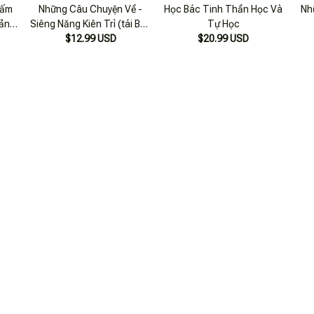
Tấm
Những Câu Chuyện Về -
Học Bác Tinh Thần Học Và
Nh
Bản
Siêng Năng Kiên Trì (tái Bản
Tự Học
$12.99 USD
2022)
$20.99 USD
 Cả
Những Câu Chuyện Dạy Trẻ
Những Câu Chuyện Về
Đẹ
Về Lòng Tự Tin
Siêng Năng Kiên Trì (tái Bản
$15.99 USD
$12.99 USD
2017)