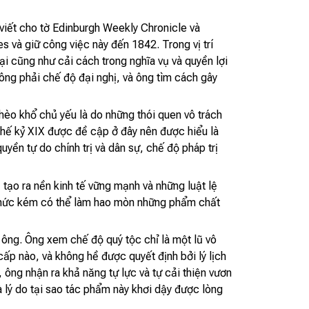
viết cho tờ Edinburgh Weekly Chronicle và
và giữ công việc này đến 1842. Trong vị trí
i cũng như cải cách trong nghĩa vụ và quyền lợi
hông phải chế độ đại nghị, và ông tìm cách gây
hèo khổ chủ yếu là do những thói quen vô trách
 thế kỷ XIX được đề cập ở đây nên được hiểu là
uyền tự do chính trị và dân sự, chế độ pháp trị
tạo ra nền kinh tế vững mạnh và những luật lệ
 chức kém có thể làm hao mòn những phẩm chất
a ông. Ông xem chế độ quý tộc chỉ là một lũ vô
cấp nào, và không hề được quyết định bởi lý lịch
 ông nhận ra khả năng tự lực và tự cải thiện vươn
 lý do tại sao tác phẩm này khơi dậy được lòng