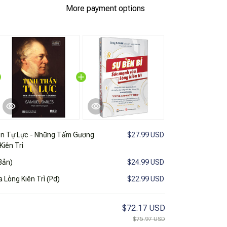
More payment options
ần Tự Lực - Những Tấm Gương
$27.99 USD
iên Trì
Bản)
$24.99 USD
 Lòng Kiên Trì (Pd)
$22.99 USD
$72.17 USD
$75.97 USD