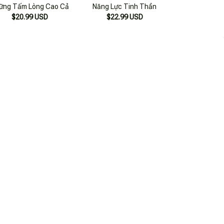
ững Tấm Lòng Cao Cả
Năng Lực Tinh Thần
$20.99 USD
$22.99 USD
p Mãi Những Tấm Lòng
Những Câu Chuyện Về -
$25.99 USD
Siêng Năng Kiên Trì (Tái
$15.99 USD
Bản 2022)
$21.99 USD