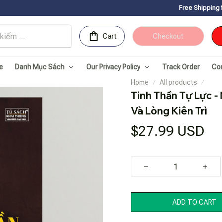
Free Shipping for Orders over 15
Cart
Checkout
e
Danh Mục Sách
Our Privacy Policy
Track Order
Co
Home
All products
Tinh Thần Tự Lực 
Và Lòng Kiên Trì
$27.99 USD
ADD TO CART