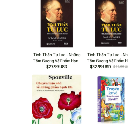
Tinh Thần Tự Lực - Những
Tinh Thần Tự Lực - N
Tấm Gương Về Phẩm Hạnh
Tấm Gương Về Phẩm 
Và Lòng Kiên Trì
$27.99 USD
Và Lòng Kiên Trì (20
$32.99 USD
$44.99 U