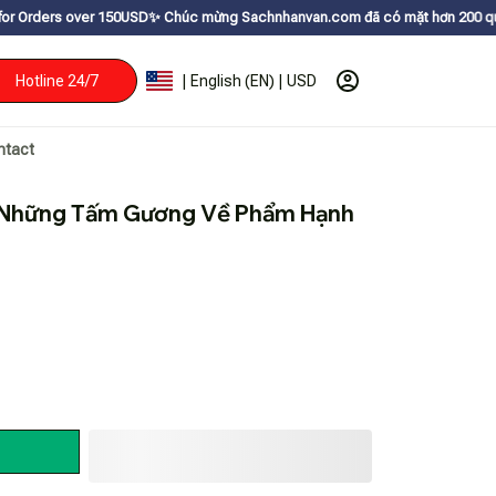
0USDㅤ✨
Chúc mừng Sachnhanvan.com đã có mặt hơn 200 quốc gia như Mỹ, Can
Hotline 24/7
| English (EN) | USD
ntact
- Những Tấm Gương Về Phẩm Hạnh 