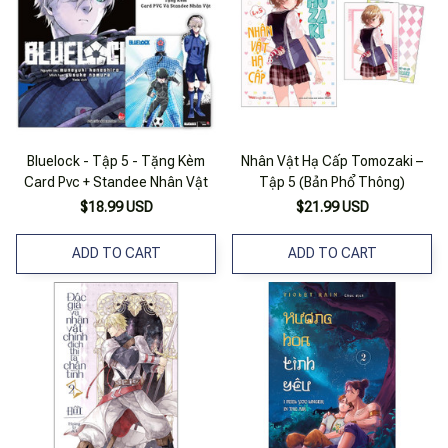
Bluelock - Tập 5 - Tặng Kèm
Nhân Vật Hạ Cấp Tomozaki –
Card Pvc + Standee Nhân Vật
Tập 5 (Bản Phổ Thông)
$18.99 USD
$21.99 USD
ADD TO CART
ADD TO CART