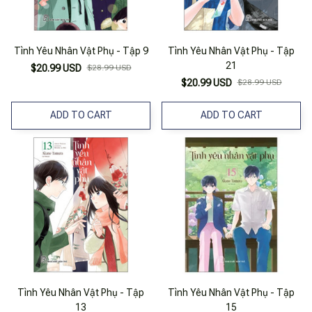
Tình Yêu Nhân Vật Phụ - Tập 9
Tình Yêu Nhân Vật Phụ - Tập
21
$20.99 USD
$28.99 USD
$20.99 USD
$28.99 USD
ADD TO CART
ADD TO CART
Tình Yêu Nhân Vật Phụ - Tập
Tình Yêu Nhân Vật Phụ - Tập
13
15