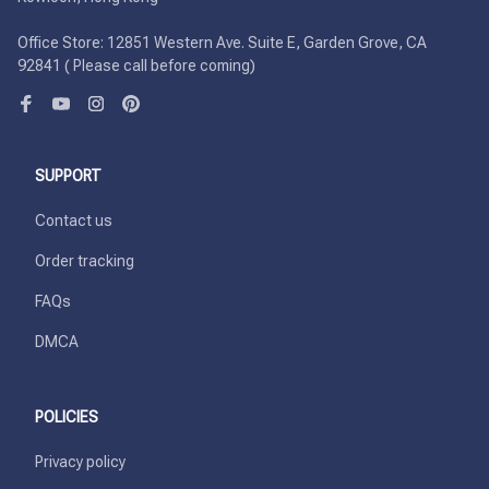
Office Store: 12851 Western Ave. Suite E, Garden Grove, CA 
92841 ( Please call before coming)
SUPPORT
Contact us
Order tracking
FAQs
DMCA
POLICIES
Privacy policy