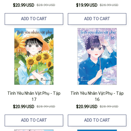
$20.99 USD
$28.99 USD
$19.99 USD
$26.99 USD
ADD TO CART
ADD TO CART
Tình Yêu Nhân Vật Phụ - Tập
Tình Yêu Nhân Vật Phụ - Tập
17
16
$20.99 USD
$28.99 USD
$20.99 USD
$28.99 USD
ADD TO CART
ADD TO CART