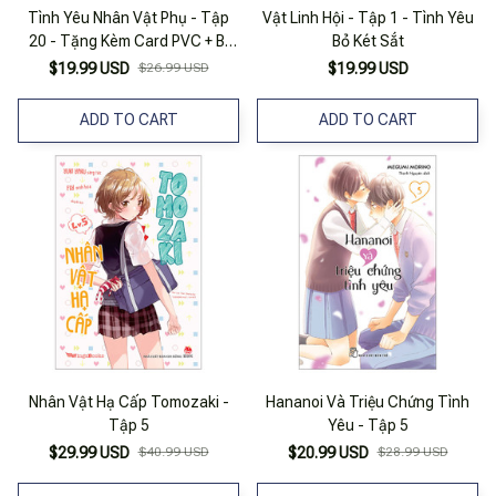
Tình Yêu Nhân Vật Phụ - Tập
Vật Linh Hội - Tập 1 - Tình Yêu
20 - Tặng Kèm Card PVC + Bì
Bỏ Két Sắt
Thư Giấy
$19.99 USD
$26.99 USD
$19.99 USD
ADD TO CART
ADD TO CART
Nhân Vật Hạ Cấp Tomozaki -
Hananoi Và Triệu Chứng Tình
Tập 5
Yêu - Tập 5
$29.99 USD
$40.99 USD
$20.99 USD
$28.99 USD