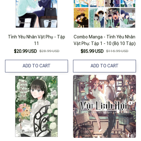
Tình Yêu Nhân Vật Phụ - Tập
Combo Manga - Tình Yêu Nhân
11
Vật Phụ: Tập 1 - 10 (Bộ 10 Tập)
$20.99 USD
$28.99 USD
$85.99 USD
$116.99 USD
ADD TO CART
ADD TO CART