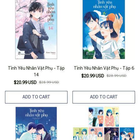
Tình Yêu Nhân Vật Phụ - Tập
Tình Yêu Nhân Vật Phụ - Tập 6
14
$20.99 USD
$28.99 USD
$20.99 USD
$28.99 USD
ADD TO CART
ADD TO CART