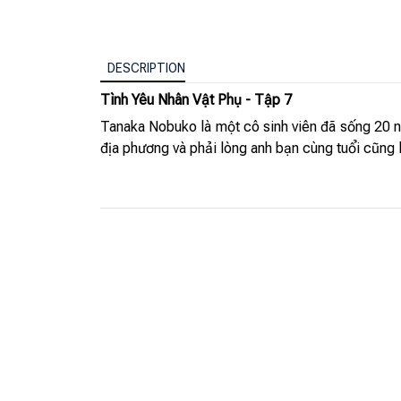
DESCRIPTION
Tình Yêu Nhân Vật Phụ - Tập 7
Tanaka Nobuko là một cô sinh viên đã sống 20 nă
địa phương và phải lòng anh bạn cùng tuổi cũng l