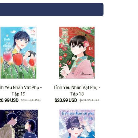
nh Yêu Nhân Vật Phụ -
Tình Yêu Nhân Vật Phụ -
Tập 19
Tập 18
20.99 USD
$28.99 USD
$20.99 USD
$28.99 USD