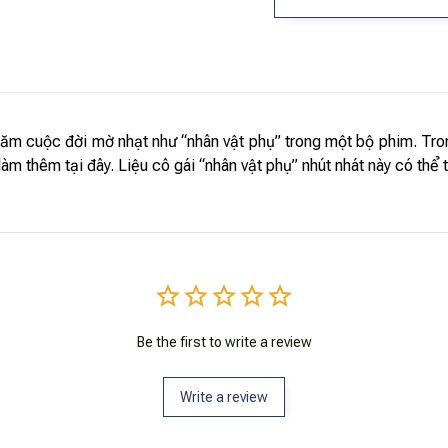
m cuộc đời mờ nhạt như “nhân vật phụ” trong một bộ phim. Trong
àm thêm tại đây. Liệu cô gái “nhân vật phụ” nhút nhát này có thể
Be the first to write a review
Write a review