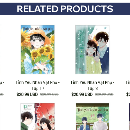
RELATED PRODUCTS
ụ -
Tình Yêu Nhân Vật Phụ -
Tình Yêu Nhân Vật Phụ -
Tì
Tập 17
Tập 8
SD
$20.99 USD
$28.99 USD
$20.99 USD
$28.99 USD
$