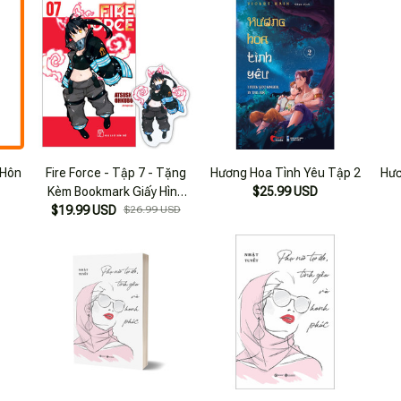
 Hôn
Fire Force - Tập 7 - Tặng
Hương Hoa Tình Yêu Tập 2
Hươ
Kèm Bookmark Giấy Hình
$25.99 USD
$19.99 USD
Nhân Vật
$26.99 USD