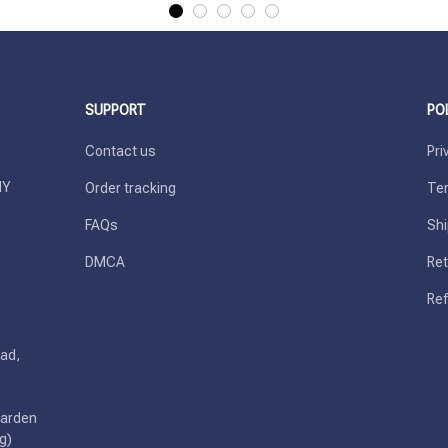
SUPPORT
PO
Contact us
Pri
Y 
Order tracking
Ter
FAQs
Shi
DMCA
Ret
Ref
ad, 
arden 
g)