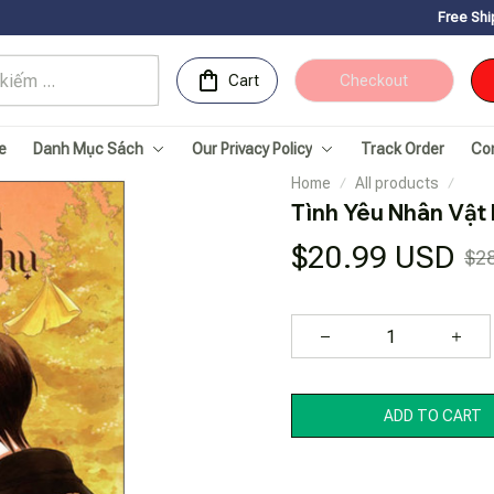
Free Shipping for Order
Cart
Checkout
e
Danh Mục Sách
Our Privacy Policy
Track Order
Co
Home
All products
Tình Yêu Nhân Vật 
$20.99 USD
$2
ADD TO CART