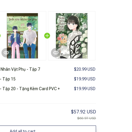
 Nhân Vật Phụ - Tập 7
$20.99 USD
- Tập 15
$19.99 USD
 - Tập 20 - Tặng Kèm Card PVC +
$19.99 USD
$57.92 USD
$60.97 USD
Add all to cart