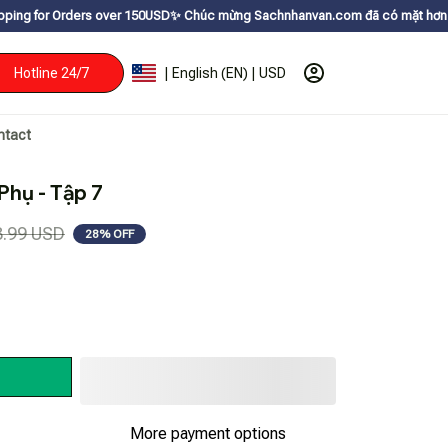
s over 150USDㅤ✨
Chúc mừng Sachnhanvan.com đã có mặt hơn 200 quốc gia nh
Hotline 24/7
| English (EN) | USD
ntact
Phụ - Tập 7
8.99 USD
28% OFF
More payment options