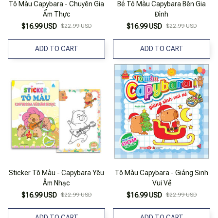
Tô Màu Capybara - Chuyên Gia
Bé Tô Màu Capybara Bên Gia
Ẩm Thực
Đình
$16.99 USD
$22.99 USD
$16.99 USD
$22.99 USD
ADD TO CART
ADD TO CART
Sticker Tô Màu - Capybara Yêu
Tô Màu Capybara - Giáng Sinh
Âm Nhạc
Vui Vẻ
$16.99 USD
$22.99 USD
$16.99 USD
$22.99 USD
ADD TO CART
ADD TO CART