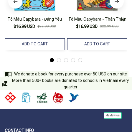
Tô Màu Capybara - Đáng Yêu
Tô Màu Capybara - Thân Thiện
$16.99 USD
$22.99 USD
$16.99 USD
$22.99 USD
ADD TO CART
ADD TO CART
We donate a book for every purchase over 50 USD on our site
More than 500+ books are donated to schools in Vietnam every
quarter
CONTACT INFO