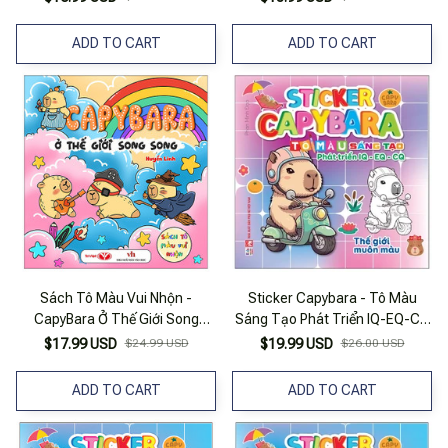
ADD TO CART
ADD TO CART
Sách Tô Màu Vui Nhộn -
Sticker Capybara - Tô Màu
CapyBara Ở Thế Giới Song
Sáng Tạo Phát Triển IQ-EQ-CQ
Song
- Thế Giới Muôn Màu
$17.99 USD
$24.99 USD
$19.99 USD
$26.00 USD
ADD TO CART
ADD TO CART