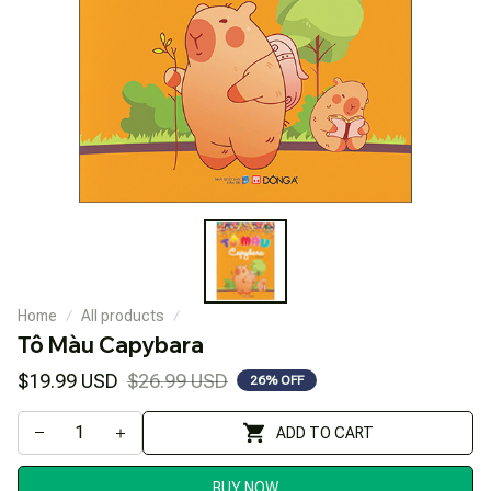
Home
All products
Tô Màu Capybara
$19.99 USD
$26.99 USD
26% OFF
ADD TO CART
BUY NOW