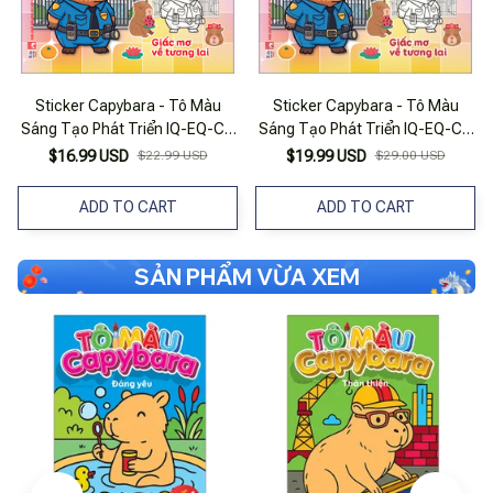
Sticker Capybara - Tô Màu
Sticker Capybara - Tô Màu
Sáng Tạo Phát Triển IQ-EQ-CQ
Sáng Tạo Phát Triển IQ-EQ-CQ
- Giấc Mơ Về Tương Lai
- Giấc Mơ Về Tương Lai
$16.99 USD
$22.99 USD
$19.99 USD
$29.00 USD
ADD TO CART
ADD TO CART
SẢN PHẨM VỪA XEM