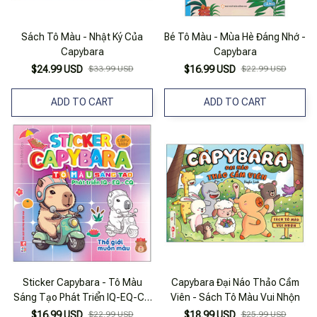
Sách Tô Màu - Nhật Ký Của
Bé Tô Màu - Mùa Hè Đáng Nhớ -
Capybara
Capybara
$24.99 USD
$33.99 USD
$16.99 USD
$22.99 USD
ADD TO CART
ADD TO CART
Sticker Capybara - Tô Màu
Capybara Đại Náo Thảo Cầm
Sáng Tạo Phát Triển IQ-EQ-CQ
Viên - Sách Tô Màu Vui Nhộn
- Thế Giới Muôn Màu
$16.99 USD
$22.99 USD
$18.99 USD
$25.99 USD