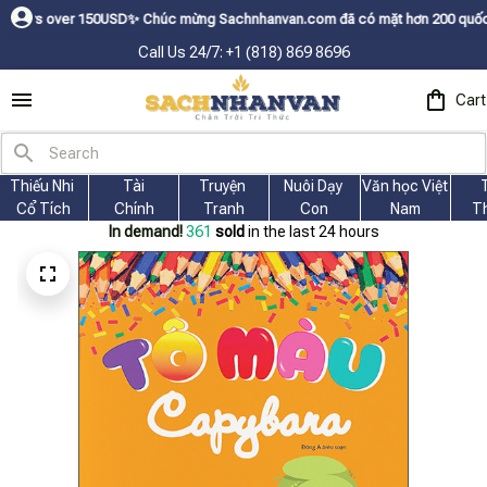
SDㅤ✨
Chúc mừng Sachnhanvan.com đã có mặt hơn 200 quốc gia như Mỹ, Canada
Call Us 24/7: +1 (818) 869 8696
Cart
Thiếu Nhi 
Tài
Truyện 
Nuôi Dạy 
Văn học Việt 
Cổ Tích
Chính
Tranh
Con
Nam
T
In demand!
361
sold
in the last 24 hours