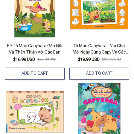
Bé Tô Màu Capybara Gần Gũi
Tô Màu Capybara - Vui Chơi
Và Thân Thiện Với Các Bạn
Mỗi Ngày Cùng Capy Và Các
Bạn
$16.99 USD
$22.99 USD
$19.99 USD
$26.99 USD
ADD TO CART
ADD TO CART