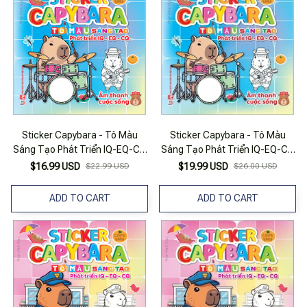
Sticker Capybara - Tô Màu
Sticker Capybara - Tô Màu
Sáng Tạo Phát Triển IQ-EQ-CQ
Sáng Tạo Phát Triển IQ-EQ-CQ
- Âm Thanh Cuộc Sống
- Âm Thanh Cuộc Sống
$16.99 USD
$22.99 USD
$19.99 USD
$26.00 USD
ADD TO CART
ADD TO CART