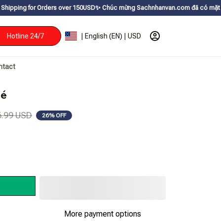
rders over 150USDㅤ✨
Chúc mừng Sachnhanvan.com đã có mặt hơn 200 quốc gia
Hotline 24/7
| English (EN) | USD
ntact
Bé
6.99 USD
26% OFF
More payment options