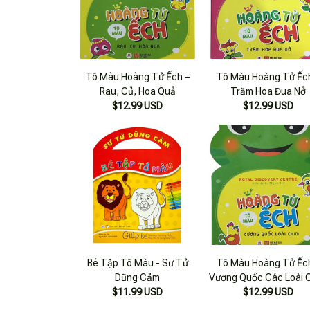
Tô Màu Hoàng Tử Ếch –
Tô Màu Hoàng Tử Ếc
Rau, Củ, Hoa Quả
Trăm Hoa Đua Nở
$12.99 USD
$12.99 USD
Bé Tập Tô Màu - Sư Tử
Tô Màu Hoàng Tử Ếc
Dũng Cảm
Vương Quốc Các Loài 
$11.99 USD
$12.99 USD