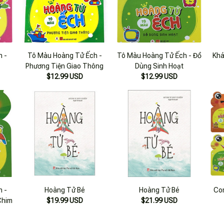
h -
Tô Màu Hoàng Tử Ếch -
Tô Màu Hoàng Tử Ếch - Đồ
Khá
Phương Tiện Giao Thông
Dùng Sinh Hoạt
$12.99 USD
$12.99 USD
h -
Hoàng Tử Bé
Hoàng Tử Bé
Co
Chim
$19.99 USD
$21.99 USD