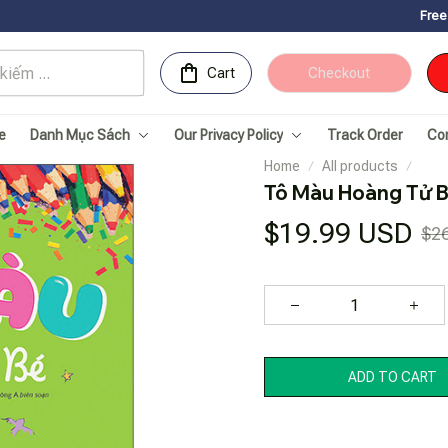
Free Shipping for O
Cart
Checkout
e
Danh Mục Sách
Our Privacy Policy
Track Order
Co
Home
All products
Tô Màu Hoàng Tử 
$19.99 USD
$2
ADD TO CART