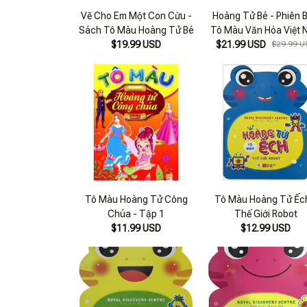
Vẽ Cho Em Một Con Cừu -
Hoàng Tử Bé - Phiên 
Sách Tô Màu Hoàng Tử Bé
Tô Màu Văn Hóa Việt 
$19.99 USD
$21.99 USD
$29.99 U
Tô Màu Hoàng Tử Công
Tô Màu Hoàng Tử Ếc
Chúa - Tập 1
Thế Giới Robot
$11.99 USD
$12.99 USD