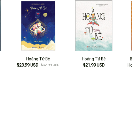
Hoàng Tử Bé
Hoàng Tử Bé
$23.99 USD
$32.99 USD
$21.99 USD
Ho
SẢN PHẨM VỪA XEM