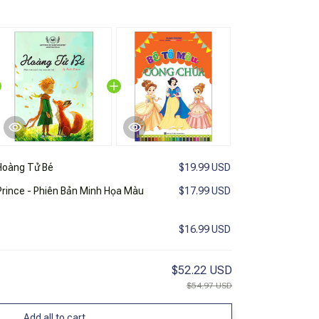
Hoàng Tử Bé
$19.99 USD
 Prince - Phiên Bản Minh Họa Màu
$17.99 USD
$16.99 USD
$52.22 USD
$54.97 USD
Add all to cart