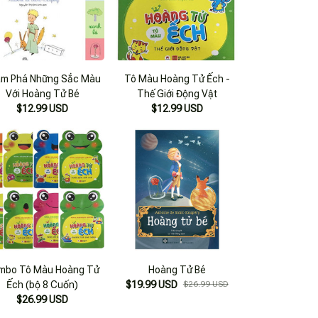
m Phá Những Sắc Màu
Tô Màu Hoàng Tử Ếch -
Với Hoàng Tử Bé
Thế Giới Động Vật
$12.99 USD
$12.99 USD
mbo Tô Màu Hoàng Tử
Hoàng Tử Bé
Ếch (bộ 8 Cuốn)
$19.99 USD
$26.99 USD
$26.99 USD