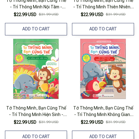
Tớ Thông Minh, Bạn Cũng Thế
Tớ Thông Minh, Bạn Cũng Thế
- Trí Thông Minh Nội Tâm -
- Trí Thông Minh Thiên Nhiên -
Song Ngữ Việt-Anh
Song Ngữ Việt-Anh
$22.99 USD
$31.99 USD
$22.99 USD
$31.99 USD
ADD TO CART
ADD TO CART
Tớ Thông Minh, Bạn Cũng Thế
Tớ Thông Minh, Bạn Cũng Thế
- Trí Thông Minh Hiện Sinh -
- Trí Thông Minh Không Gian-
Song Ngữ Việt-Anh
Thị Giác - Song Ngữ Việt-Anh
$22.99 USD
$31.99 USD
$22.99 USD
$31.99 USD
ADD TO CART
ADD TO CART