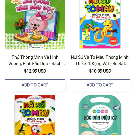
Thỏ Thông Minh Và Hình
Nối Số Và Tô Màu Thông Minh:
Vuông, Hình Bầu Dục - Sách
Thế Giới Động Vật - Bò Sát
Song Ngữ Việt - Anh
(song Ngữ Anh - Việt)
$12.99 USD
$10.99 USD
ADD TO CART
ADD TO CART