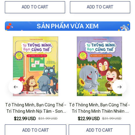
ADD TO CART
ADD TO CART
SẢN PHẨM VỪA XEM
Tớ Thông Minh, Bạn Cũng Thế -
Tớ Thông Minh, Bạn Cũng Thế -
T
Trí Thông Minh Nội Tâm - Song
Trí Thông Minh Thiên Nhiên -
T
Ngữ Việt-Anh
Song Ngữ Việt-Anh
$22.99 USD
$31.99 USD
$22.99 USD
$31.99 USD
ADD TO CART
ADD TO CART