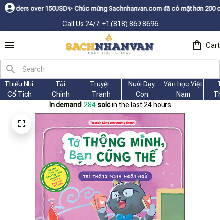
50USDㅤ✨
Chúc mừng Sachnhanvan.com đã có mặt hơn 200 quốc gia như Mỹ, Ca
Call Us 24/7: +1 (818) 869 8696
Cart
Thiếu Nhi 
Tài
Truyện 
Nuôi Dạy 
Văn học Việt 
Cổ Tích
Chính
Tranh
Con
Nam
T
In demand!
287
sold
in the last 24 hours