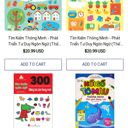
Tìm Kiếm Thông Minh - Phát
Tìm Kiếm Thông Minh - Phát
Triển Tư Duy Ngôn Ngữ (Thế
Triển Tư Duy Ngôn Ngữ (Thế
Giới Bên Ngoài)
Giới Trong Nhà)
$20.99 USD
$20.99 USD
ADD TO CART
ADD TO CART