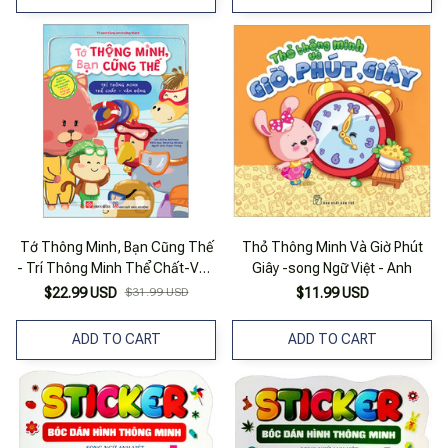
Tớ Thông Minh, Bạn Cũng Thế
Thỏ Thông Minh Và Giờ Phút
- Trí Thông Minh Thể Chất-Vận
Giây -song Ngữ Việt - Anh
Động - Song Ngữ Việt-Anh
$22.99 USD
$31.99 USD
$11.99 USD
ADD TO CART
ADD TO CART