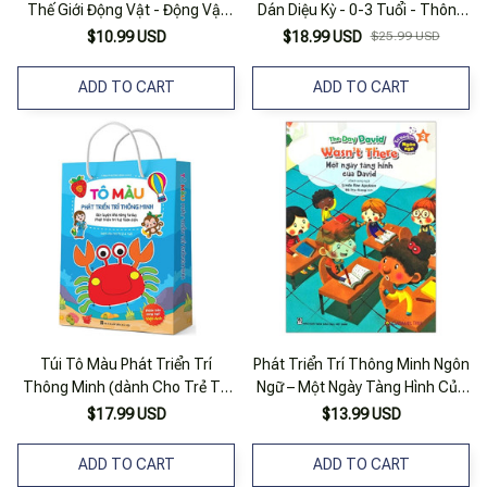
Thế Giới Động Vật - Động Vật
Dán Diệu Kỳ - 0-3 Tuổi - Thông
Nuôi (song Ngữ Anh - Việt)
Minh Ngôn Ngữ
$10.99 USD
$18.99 USD
$25.99 USD
ADD TO CART
ADD TO CART
Túi Tô Màu Phát Triển Trí
Phát Triển Trí Thông Minh Ngôn
Thông Minh (dành Cho Trẻ Từ
Ngữ – Một Ngày Tàng Hình Của
2-6 Tuổi) (song Ngữ Việt Anh)
David
$17.99 USD
$13.99 USD
ADD TO CART
ADD TO CART