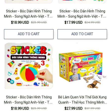
Sticker - Bóc Dán Hình Thông
Sticker - Bóc Dán Hình Thông
Minh - Song Ngữ Anh-Việt - Tập
Minh - Song Ngữ Anh-Việt - Tập
5
2
$18.99 USD
$25.99 USD
$17.99 USD
$24.99 USD
ADD TO CART
ADD TO CART
Sticker - Bóc Dán Hình Thông
Bé Làm Quen Với Thế Giới Xung
Minh - Song Ngữ Anh-Việt - Tập
Quanh - Thẻ Học Thông Minh -
3
Song Ngữ Anh-Việt
$18.99 USD
$25.99 USD
$27.99 USD
$37.99 USD