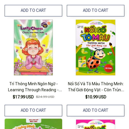
ADD TO CART
ADD TO CART
Trí Thông Minh Ngôn Ngữ -
Nối Số Và Tô Màu Thông Minh:
Learning Through Reading -
Thế Giới Động Vật - Côn Trùng
Level 3: The Lucky Charm -
(song Ngữ Anh - Việt)
$17.99 USD
$24.99 USD
$10.99 USD
Chiếc Bùa May Mắn (Song Ngữ
Anh-Việt) (Tái Bản 2023)
ADD TO CART
ADD TO CART