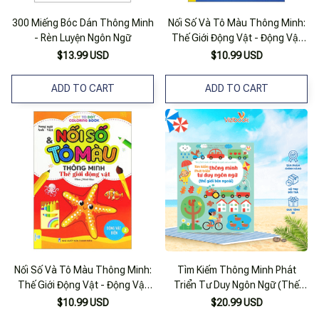
300 Miếng Bóc Dán Thông Minh
Nối Số Và Tô Màu Thông Minh:
- Rèn Luyện Ngôn Ngữ
Thế Giới Động Vật - Động Vật
Biển - Tập 1 (song Ngữ Anh -
$13.99 USD
$10.99 USD
Việt)
ADD TO CART
ADD TO CART
Nối Số Và Tô Màu Thông Minh:
Tìm Kiếm Thông Minh Phát
Thế Giới Động Vật - Động Vật
Triển Tư Duy Ngôn Ngữ (Thế
Biển - Tập 2 (song Ngữ Anh -
Giới Bên Ngoài)
$10.99 USD
$20.99 USD
Việt)