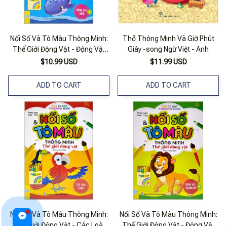
Nối Số Và Tô Màu Thông Minh:
Thỏ Thông Minh Và Giờ Phút
Thế Giới Động Vật - Động Vật
Giây -song Ngữ Việt - Anh
Biển - Tập 1 (song Ngữ Anh -
$10.99 USD
$11.99 USD
Việt)
ADD TO CART
ADD TO CART
Nối Số Và Tô Màu Thông Minh:
Nối Số Và Tô Màu Thông Minh:
Thế Giới Động Vật - Các Loài
Thế Giới Động Vật - Động Vật