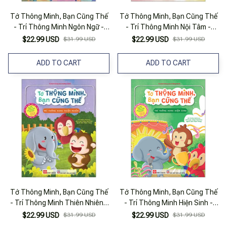
Tớ Thông Minh, Bạn Cũng Thế
Tớ Thông Minh, Bạn Cũng Thế
- Trí Thông Minh Ngôn Ngữ -
- Trí Thông Minh Nội Tâm -
Song Ngữ Việt-Anh
Song Ngữ Việt-Anh
$22.99 USD
$31.99 USD
$22.99 USD
$31.99 USD
ADD TO CART
ADD TO CART
Tớ Thông Minh, Bạn Cũng Thế
Tớ Thông Minh, Bạn Cũng Thế
- Trí Thông Minh Thiên Nhiên -
- Trí Thông Minh Hiện Sinh -
Song Ngữ Việt-Anh
Song Ngữ Việt-Anh
$22.99 USD
$31.99 USD
$22.99 USD
$31.99 USD