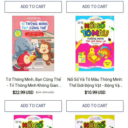
ADD TO CART
ADD TO CART
Tớ Thông Minh, Bạn Cũng Thế
Nối Số Và Tô Màu Thông Minh:
- Trí Thông Minh Không Gian-
Thế Giới Động Vật - Động Vật
Thị Giác - Song Ngữ Việt-Anh
Nuôi (song Ngữ Anh - Việt)
$22.99 USD
$31.99 USD
$10.99 USD
ADD TO CART
ADD TO CART