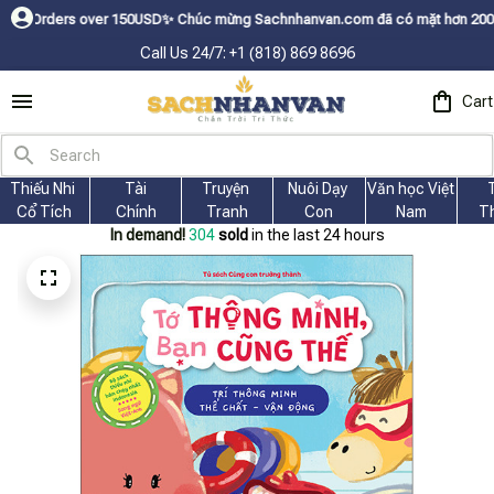
rs over 150USDㅤ✨
Chúc mừng Sachnhanvan.com đã có mặt hơn 200 quốc gia nh
Call Us 24/7: +1 (818) 869 8696
Cart
Thiếu Nhi 
Tài
Truyện 
Nuôi Dạy 
Văn học Việt 
Cổ Tích
Chính
Tranh
Con
Nam
T
In demand!
306
sold
in the last 24 hours