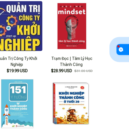
uản Trị Công Ty Khởi
Trạm Đọc | Tâm Lý Học
Nghiệp
Thành Công
$19.99 USD
$28.99 USD
$31.00 USD