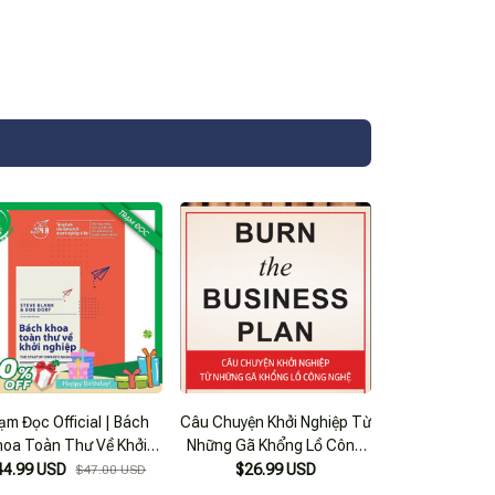
ạm Đọc Official | Bách
Câu Chuyện Khởi Nghiệp Từ
hoa Toàn Thư Về Khởi
Những Gã Khổng Lồ Công
Nghiệp
Nghệ
44.99 USD
$26.99 USD
$47.00 USD