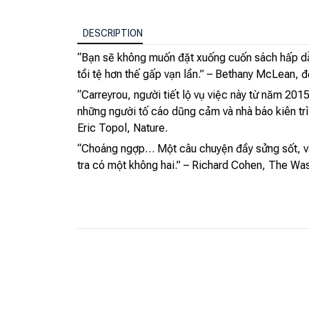
DESCRIPTION
“Bạn sẽ không muốn đặt xuống cuốn sách hấp dẫn
tồi tệ hơn thế gấp vạn lần.” – Bethany McLean, đ
“Carreyrou, người tiết lộ vụ việc này từ năm 2
những người tố cáo dũng cảm và nhà báo kiên tr
Eric Topol, Nature.
“Choáng ngợp… Một câu chuyện đầy sửng sốt, và l
tra có một không hai.” – Richard Cohen, The Wa