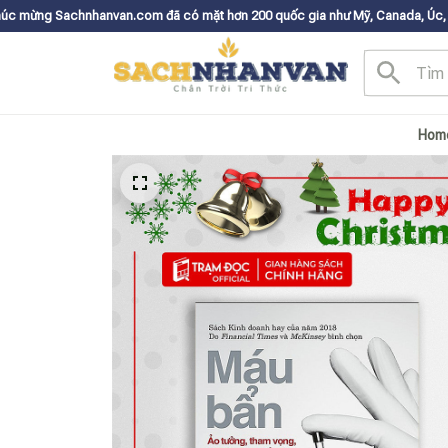
nvan.com đã có mặt hơn 200 quốc gia như Mỹ, Canada, Úc, Nhật, Hàn, và c
Hom