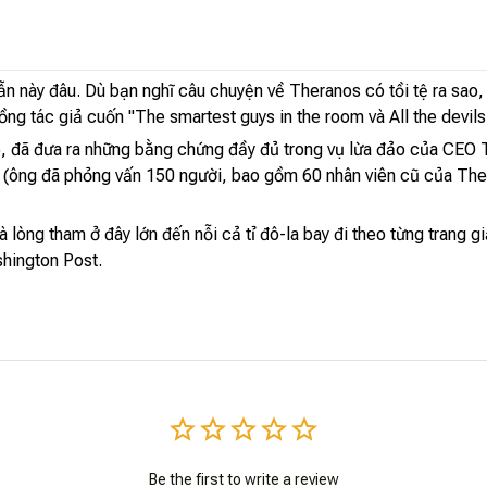
 này đâu. Dù bạn nghĩ câu chuyện về Theranos có tồi tệ ra sao, 
ồng tác giả cuốn "The smartest guys in the room và All the devils
015, đã đưa ra những bằng chứng đầy đủ trong vụ lừa đảo của CE
ì (ông đã phỏng vấn 150 người, bao gồm 60 nhân viên cũ của Ther
òng tham ở đây lớn đến nỗi cả tỉ đô-la bay đi theo từng trang g
shington Post.
Be the first to write a review