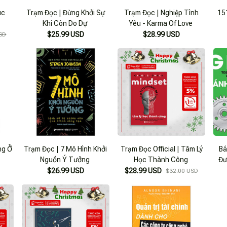
úc
Trạm Đọc | Đừng Khởi Sự
Trạm Đọc | Nghiệp Tình
15
Khi Còn Do Dự
Yêu - Karma Of Love
$25.99 USD
$28.99 USD
SD
ng Ở
Trạm Đọc | 7 Mô Hình Khởi
Trạm Đọc Official | Tâm Lý
Bá
Nguồn Ý Tưởng
Học Thành Công
Đư
$26.99 USD
$28.99 USD
$32.00 USD