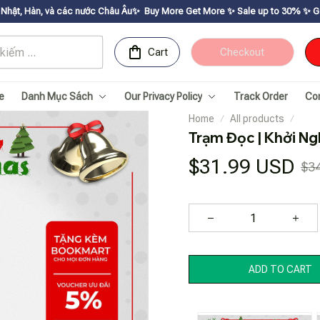
ác nước Châu Âu✨
Buy More Get Moreㅤ ✨ㅤ Sale up to 30% ㅤ✨ㅤ Get voucher up to
Cart
Checkout
e
Danh Mục Sách
Our Privacy Policy
Track Order
Co
Home
All products
Trạm Đọc | Khởi N
$31.99 USD
$3
ADD TO CART