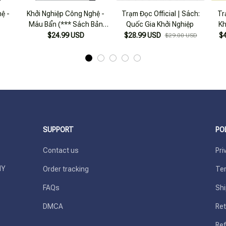
ệ -
Khởi Nghiệp Công Nghệ -
Trạm Đọc Official | Sách:
Tr
Máu Bẩn (*** Sách Bản
Quốc Gia Khởi Nghiệp
Kh
Quyền ***)
$24.99 USD
$28.99 USD
$
$29.00 USD
SUPPORT
PO
Contact us
Pri
Y 
Order tracking
Ter
FAQs
Shi
DMCA
Ret
Ref