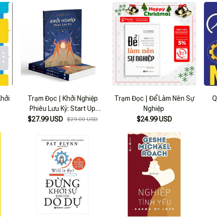
Khởi
Trạm Đọc | Khởi Nghiệp
Trạm Đọc | Để Làm Nên Sự
Q
Phiêu Lưu Ký: Start Up
Nghiệp
Trước Tuổi 30 (Tạ Minh
$27.99 USD
$24.99 USD
$29.00 USD
Tuấn)