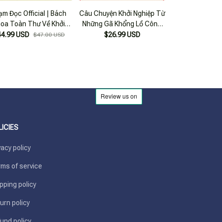
ạm Đọc Official | Bách
Câu Chuyện Khởi Nghiệp Từ
Nghệ Thuật Quả
oa Toàn Thư Về Khởi
Những Gã Khổng Lồ Công
Nghiệ
Nghiệp
Nghệ
44.99 USD
$26.99 USD
$27.99
$47.00 USD
LICIES
vacy policy
ms of service
pping policy
urn policy
und policy