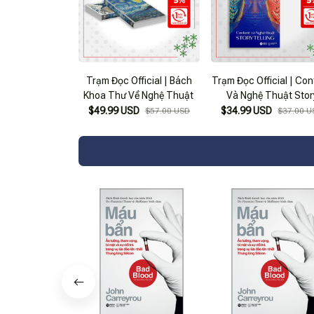
Trạm Đọc Official | Bách
Trạm Đọc Official | Co
Khoa Thư Về Nghệ Thuật
Và Nghệ Thuật Stor
Telling
$49.99 USD
$34.99 USD
$57.00 USD
$37.00 U