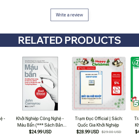
Write a review
RELATED PRODUCTS
ệ -
Khởi Nghiệp Công Nghệ -
Trạm Đọc Official | Sách:
Tr
Máu Bẩn (*** Sách Bản
Quốc Gia Khởi Nghiệp
K
Quyền ***)
$24.99 USD
$28.99 USD
$
$29.00 USD