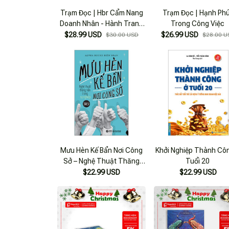
Trạm Đọc | Hbr Cẩm Nang
Trạm Đọc | Hạnh Ph
Doanh Nhân - Hành Trang
Trong Công Việc
Khởi Sự Doanh Nghiệp Thời
$28.99 USD
$26.99 USD
$30.00 USD
$28.00 U
Hiện Đại
Mưu Hèn Kế Bẩn Nơi Công
Khởi Nghiệp Thành Cô
Sở – Nghệ Thuật Thăng
Tuổi 20
Tiến Trong Sự Nghiệp –
$22.99 USD
$22.99 USD
Tập 2 (Tái Bản)