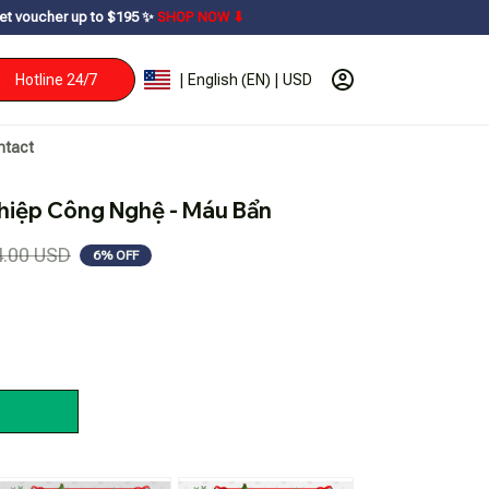
 $195ㅤ ✨ㅤ
SHOP NOW ⬇
Hotline 24/7
| English (EN) | USD
ntact
ghiệp Công Nghệ - Máu Bẩn
4.00 USD
6% OFF