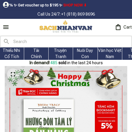
 voucher up to $195ㅤ ✨ㅤ
SHOP NOW ⬇
Call Us 24/7: +1 (818) 869 8696
Cart
Thiếu Nhi 
Tài
Truyện 
Nuôi Dạy 
Văn học Việt 
Cổ Tích
Chính
Tranh
Con
Nam
T
In demand!
485
sold
in the last 24 hours