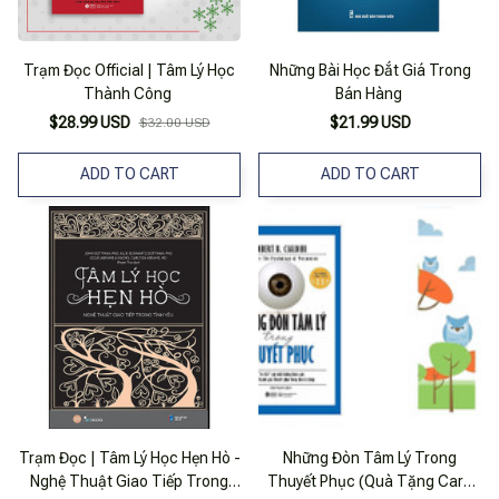
Trạm Đọc Official | Tâm Lý Học
Những Bài Học Đắt Giá Trong
Thành Công
Bán Hàng
$28.99 USD
$21.99 USD
$32.00 USD
ADD TO CART
ADD TO CART
Trạm Đọc | Tâm Lý Học Hẹn Hò -
Những Đòn Tâm Lý Trong
Nghệ Thuật Giao Tiếp Trong
Thuyết Phục (Quà Tặng Card