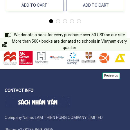
ADD TO CART
ADD TO CART
We donate a book for every purchase over 50 USD on our site
More than 500+ books are donated to schools in Vietnam every
quarter
CONTACT INFO
Company Name: LAM THIEN HUNG COMPANY LIMITED

Phone: +1 (818)-869-8696 
