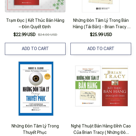
Trạm Đọc | Kết Thúc Bán Hàng
Những Đòn Tâm Lý Trong Bán
– Đòn Quyết Định
Hàng (Tái Bản) - Brian Tracy -
Huyền Trang Dịch - (Bìa Mềm)
$22.99 USD
$25.99 USD
$24.00 USD
ADD TO CART
ADD TO CART
Những Đòn Tâm Lý Trong
Nghệ Thuật Bán Hàng Đỉnh Cao
Thuyết Phục
Của Brian Tracy ( Những Đòn