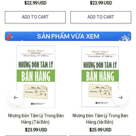
Tình Yêu
Đánh Dấu Sách Đặc Biệt)
$22.99 USD
$23.99 USD
ADD TO CART
ADD TO CART
SẢN PHẨM VỪA XEM
Những Đòn Tâm Lý Trong Bán
Những Đòn Tâm Lý Trong Bán
Hàng (Tái Bản)
Hàng (tái Bản)
$23.99 USD
$25.99 USD