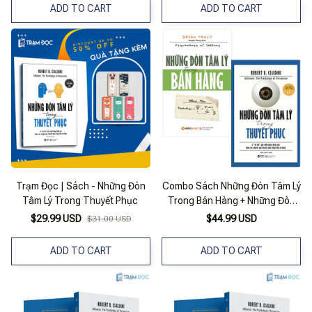
ADD TO CART
ADD TO CART
Trạm Đọc | Sách - Những Đòn
Combo Sách Những Đòn Tâm Lý
Tâm Lý Trong Thuyết Phục
Trong Bán Hàng + Những Đòn
Tâm Lý Trong Thuyết Phục (bộ
$29.99 USD
$44.99 USD
$31.00 USD
2 Cuốn)
ADD TO CART
ADD TO CART