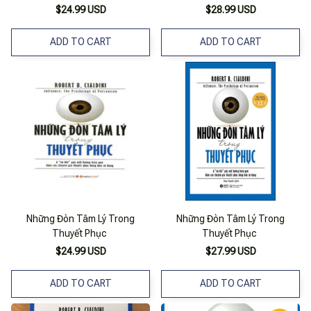
Tâm Lý Trong Bán Hàng + Kết
$24.99 USD
$28.99 USD
Thúc Bán Hàng Đòn Quyết Định
) (Tặng Notebook Tự Thiết Kế)
ADD TO CART
ADD TO CART
Những Đòn Tâm Lý Trong
Những Đòn Tâm Lý Trong
Thuyết Phục
Thuyết Phục
$24.99 USD
$27.99 USD
ADD TO CART
ADD TO CART