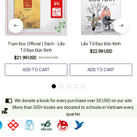
Trạm Đọc Official | Sách - Lão
Lão Tử Đạo Đức Kinh
Tử Đạo Đức Kinh
$22.99 USD
$21.99 USD
$24.00 USD
ADD TO CART
ADD TO CART
We donate a book for every purchase over 50 USD on our site
More than 500+ books are donated to schools in Vietnam every
quarter