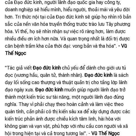
của Đạo đức kinh, người lãnh đạo quốc gia hay công ty,
doanh nghiệp sẽ hiểu mình, hiểu người, thoải mái và yêu đời
hơn. Tri thức nội tại của Đạo đức kinh sẽ giúp họ nhìn rõ bản
sắc của nền văn hóa truyền thống trước trào lưu Tây phương
hóa. Vì thế, họ sẽ nhìn nhận sự việc rõ ràng hơn, làm được
nhiều điều ơn ích hơn nữa. Và quan trọng nhất là đối trị được
căn bệnh trầm kha của thời đại: vong bản và tha hóa".
- Vũ
Thế Ngọc
"Tác giả viết
Đạo đức kinh
chủ yếu để dành cho giới ưu tú
đọc (vương hầu, quân tử, thánh nhân).
Đạo đức kinh
là sách
dạy lối sống cao thượng và thuật quản trị cho tầng lớp lãnh
đạo ngày xưa.
Đạo đức kinh
muốn giúp người lãnh đạo trở
thành một kiến trúc sư tài năng, một người lãnh đạo đúng
nghĩa. Thay vì phải chạy theo hoàn cảnh và làm việc theo
quán tính, cần phải có thị kiến sâu xa để xây dựng được các
kiến trúc phản ánh được chiều kích tâm linh, hài hòa với
không gian và vạn vật, phù hợp với nhu cầu con người và xã
hội trong hiện tại và cả trong tương lai". -
Vũ Thế Ngọc