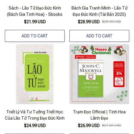
Sách - Lão Tử Đạo Đức Kinh
Bách Gia Tranh Minh - Lão Tử
(Bách Gia Tinh Hoa) - Sbooks
Đạo Đức Kinh (Tái Bản 2025)
$21.99 USD
$28.99 USD
$39.99 USD
ADD TO CART
ADD TO CART
Triết Lý Và Tư Tưởng Triết Học
Trạm Đọc Official | Tinh Hoa
Của Lão Tử Trong Đạo Đức Kinh
Lãnh Đạo
$24.99 USD
$26.99 USD
$27.00 USD