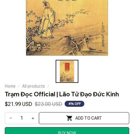
Home
All products
Trạm Đọc Official | Lão Tử Đạo Đức Kinh
$21.99 USD
$23.00 USD
4% OFF
ADD TO CART
BUY NOW