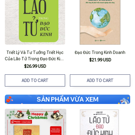
Triết Lý Và Tư Tưởng Triết Học
Đạo Đức Trong Kinh Doanh
Của Lão Tử Trong Đạo Đức Kinh
$21.99 USD
- Phạm Văn Chung - (Bìa Mềm)
$26.99 USD
ADD TO CART
ADD TO CART
SẢN PHẨM VỪA XEM