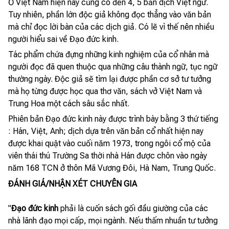
Ở Việt Nam hiện nay cũng có đến 4, 5 bản dịch Việt ngữ.
Tuy nhiên, phần lớn độc giả không đọc thẳng vào văn bản
mà chỉ đọc lời bàn của các dịch giả. Có lẽ vì thế nên nhiều
người hiểu sai về Đạo đức kinh.
Tác phẩm chứa đựng những kinh nghiệm của cổ nhân mà
người đọc đã quen thuộc qua những câu thành ngữ, tục ngữ
thường ngày. Độc giả sẽ tìm lại được phần cơ sở tư tưởng
mà họ từng được học qua thơ văn, sách vở Việt Nam và
Trung Hoa một cách sâu sắc nhất.
Phiên bản Đạo đức kinh này được trình bày bằng 3 thứ tiếng
: Hán, Việt, Anh; dịch dựa trên văn bản cổ nhất hiện nay
được khai quật vào cuối năm 1973, trong ngôi cổ mộ của
viên thái thú Trường Sa thời nhà Hán được chôn vào ngày
năm 168 TCN ở thôn Mã Vương Đôi, Hà Nam, Trung Quốc.
ĐÁNH GIÁ/NHẬN XÉT CHUYÊN GIA
"
Đạo đức kinh
phải là cuốn sách gối đầu giường của các
nhà lãnh đạo mọi cấp, mọi ngành. Nếu thấm nhuần tư tưởng