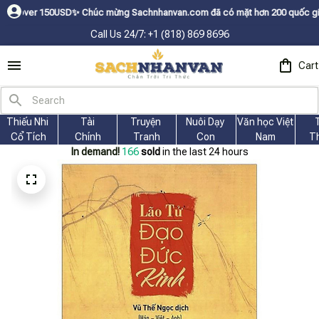
 mừng Sachnhanvan.com đã có mặt hơn 200 quốc gia như Mỹ, Canada, Úc, Nh
Call Us 24/7: +1 (818) 869 8696
Cart
Thiếu Nhi 
Tài
Truyện 
Nuôi Dạy 
Văn học Việt 
Cổ Tích
Chính
Tranh
Con
Nam
T
In demand!
170
sold
in the last 24 hours