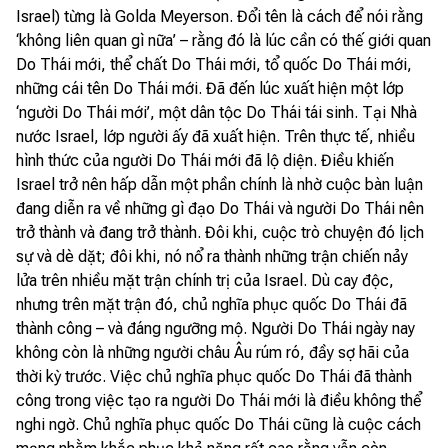
Israel) từng là Golda Meyerson. Đổi tên là cách để nói rằng
‘không liên quan gì nữa’ – rằng đó là lúc cần có thế giới quan
Do Thái mới, thể chất Do Thái mới, tổ quốc Do Thái mới,
những cái tên Do Thái mới. Đã đến lúc xuất hiện một lớp
‘người Do Thái mới’, một dân tộc Do Thái tái sinh. Tại Nhà
nước Israel, lớp người ấy đã xuất hiện. Trên thực tế, nhiều
hình thức của người Do Thái mới đã lộ diện. Điều khiến
Israel trở nên hấp dẫn một phần chính là nhờ cuộc bàn luận
đang diễn ra về những gì đạo Do Thái và người Do Thái nên
trở thành và đang trở thành. Đôi khi, cuộc trò chuyện đó lịch
sự và dè dặt; đôi khi, nó nổ ra thành những trận chiến nảy
lửa trên nhiều mặt trận chính trị của Israel. Dù cay độc,
nhưng trên mặt trận đó, chủ nghĩa phục quốc Do Thái đã
thành công – và đáng ngưỡng mộ. Người Do Thái ngày nay
không còn là những người châu Âu rúm ró, đầy sợ hãi của
thời kỳ trước. Việc chủ nghĩa phục quốc Do Thái đã thành
công trong việc tạo ra người Do Thái mới là điều không thể
nghi ngờ. Chủ nghĩa phục quốc Do Thái cũng là cuộc cách