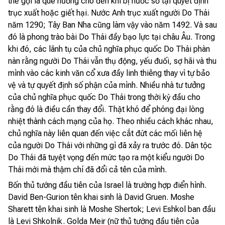
thể gọi là quê hương cho đến khi bị nước sở tại quyết định
trục xuất hoặc giết hại. Nước Anh trục xuất người Do Thái
năm 1290; Tây Ban Nha cũng làm vậy vào năm 1492. Và sau
đó là phong trào bài Do Thái đầy bạo lực tại châu Âu. Trong
khi đó, các lãnh tụ của chủ nghĩa phục quốc Do Thái phàn
nàn rằng người Do Thái vẫn thụ động, yếu đuối, sợ hãi và thu
mình vào các kinh văn cổ xưa đầy linh thiêng thay vì tự bảo
vệ và tự quyết định số phận của mình. Nhiều nhà tư tưởng
của chủ nghĩa phục quốc Do Thái trong thời kỳ đầu cho
rằng đó là điều cần thay đổi. Thật khó để phóng đại lòng
nhiệt thành cách mạng của họ. Theo nhiều cách khác nhau,
chủ nghĩa này liên quan đến việc cắt đứt các mối liên hệ
của người Do Thái với những gì đã xảy ra trước đó. Dân tộc
Do Thái đã tuyệt vọng đến mức tạo ra một kiểu người Do
Thái mới mà thậm chí đã đổi cả tên của mình.
Bốn thủ tướng đầu tiên của Israel là trường hợp điển hình.
David Ben-Gurion tên khai sinh là David Gruen. Moshe
Sharett tên khai sinh là Moshe Shertok; Levi Eshkol ban đầu
là Levi Shkolnik. Golda Meir (nữ thủ tướng đầu tiên của