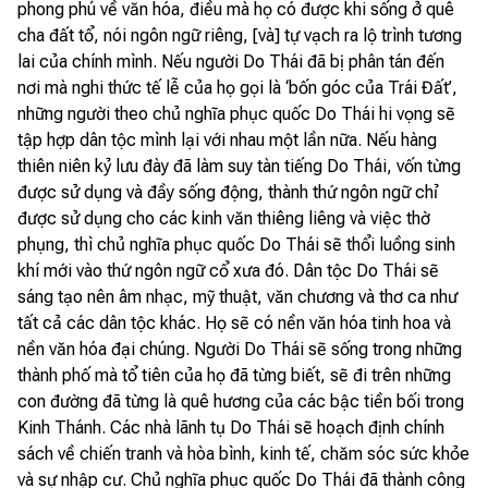
phong phú về văn hóa, điều mà họ có được khi sống ở quê
cha đất tổ, nói ngôn ngữ riêng, [và] tự vạch ra lộ trình tương
lai của chính mình. Nếu người Do Thái đã bị phân tán đến
nơi mà nghi thức tế lễ của họ gọi là ‘bốn góc của Trái Đất’,
những người theo chủ nghĩa phục quốc Do Thái hi vọng sẽ
tập hợp dân tộc mình lại với nhau một lần nữa. Nếu hàng
thiên niên kỷ lưu đày đã làm suy tàn tiếng Do Thái, vốn từng
được sử dụng và đầy sống động, thành thứ ngôn ngữ chỉ
được sử dụng cho các kinh văn thiêng liêng và việc thờ
phụng, thì chủ nghĩa phục quốc Do Thái sẽ thổi luồng sinh
khí mới vào thứ ngôn ngữ cổ xưa đó. Dân tộc Do Thái sẽ
sáng tạo nên âm nhạc, mỹ thuật, văn chương và thơ ca như
tất cả các dân tộc khác. Họ sẽ có nền văn hóa tinh hoa và
nền văn hóa đại chúng. Người Do Thái sẽ sống trong những
thành phố mà tổ tiên của họ đã từng biết, sẽ đi trên những
con đường đã từng là quê hương của các bậc tiền bối trong
Kinh Thánh. Các nhà lãnh tụ Do Thái sẽ hoạch định chính
sách về chiến tranh và hòa bình, kinh tế, chăm sóc sức khỏe
và sự nhập cư. Chủ nghĩa phục quốc Do Thái đã thành công