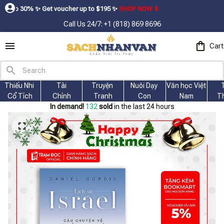
✨ㅤ Get voucher up to $195ㅤ ✨ㅤ
SHOP NOW ⬇
Call Us 24/7: +1 (818) 869 8696
Cart
Thiếu Nhi 
Tài
Truyện 
Nuôi Dạy 
Văn học Việt 
Cổ Tích
Chính
Tranh
Con
Nam
T
In demand!
132
sold
in the last 24 hours