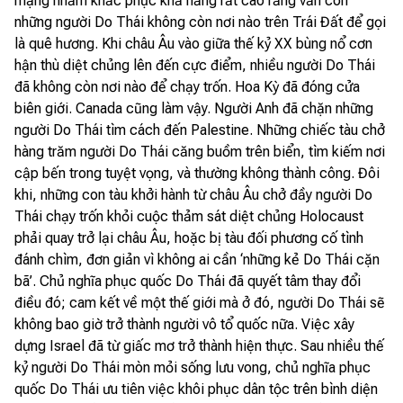
mạng nhằm khắc phục khả năng rất cao rằng vẫn còn
những người Do Thái không còn nơi nào trên Trái Đất để gọi
là quê hương. Khi châu Âu vào giữa thế kỷ XX bùng nổ cơn
hận thù diệt chủng lên đến cực điểm, nhiều người Do Thái
đã không còn nơi nào để chạy trốn. Hoa Kỳ đã đóng cửa
biên giới. Canada cũng làm vậy. Người Anh đã chặn những
người Do Thái tìm cách đến Palestine. Những chiếc tàu chở
hàng trăm người Do Thái căng buồm trên biển, tìm kiếm nơi
cập bến trong tuyệt vọng, và thường không thành công. Đôi
khi, những con tàu khởi hành từ châu Âu chở đầy người Do
Thái chạy trốn khỏi cuộc thảm sát diệt chủng Holocaust
phải quay trở lại châu Âu, hoặc bị tàu đối phương cố tình
đánh chìm, đơn giản vì không ai cần ‘những kẻ Do Thái cặn
bã’. Chủ nghĩa phục quốc Do Thái đã quyết tâm thay đổi
điều đó; cam kết về một thế giới mà ở đó, người Do Thái sẽ
không bao giờ trở thành người vô tổ quốc nữa. Việc xây
dựng Israel đã từ giấc mơ trở thành hiện thực. Sau nhiều thế
kỷ người Do Thái mòn mỏi sống lưu vong, chủ nghĩa phục
quốc Do Thái ưu tiên việc khôi phục dân tộc trên bình diện