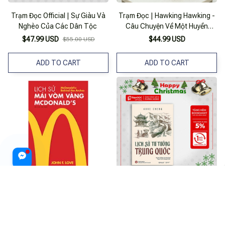
Trạm Đọc Official | Sự Giàu Và
Trạm Đọc | Hawking Hawking -
Nghèo Của Các Dân Tộc
Câu Chuyện Về Một Huyền
Thoại Khoa Học
$47.99 USD
$44.99 USD
$55.00 USD
ADD TO CART
ADD TO CART
Trạm Đọc Official | Lịch Sử Mái
Trạm Đọc Official | Lịch Sử Tư
Vòm Vàng - Mcdonald'S
Tưởng Trung Quốc
$33.99 USD
$44.99 USD
$34.00 USD
$47.00 USD