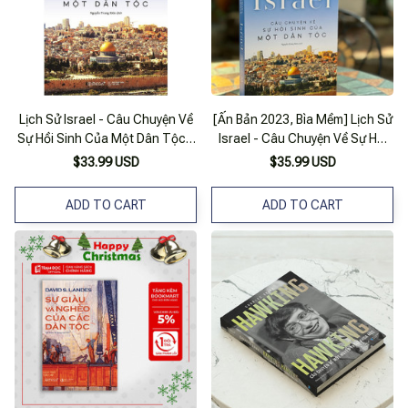
Lịch Sử Israel - Câu Chuyện Về
[Ấn Bản 2023, Bìa Mềm] Lịch Sử
Sự Hồi Sinh Của Một Dân Tộc -
Israel - Câu Chuyện Về Sự Hồi
Bản Quyền
Sinh Của Một Dân Tộc - Daniel
$33.99 USD
$35.99 USD
Gordis - Nguyễn Trung Kiên
Dịch - Omega Plus - Nxb Thế
ADD TO CART
ADD TO CART
Giới.