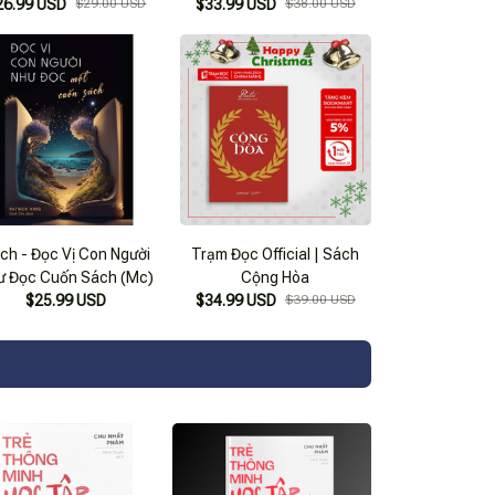
26.99 USD
$29.00 USD
$33.99 USD
$38.00 USD
ch - Đọc Vị Con Người
Trạm Đọc Official | Sách
ư Đọc Cuốn Sách (Mc)
Cộng Hòa
$25.99 USD
$34.99 USD
$39.00 USD