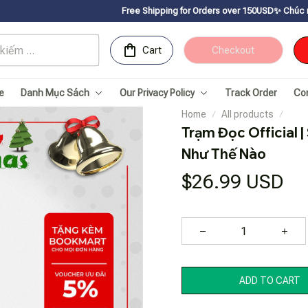
Free Shipping for Orders over 150USDㅤ✨
Chúc mừng Sachnhanvan
Cart
Checkout
e
Danh Mục Sách
Our Privacy Policy
Track Order
Co
Home
All products
Trạm Đọc Official 
Như Thế Nào
$26.99 USD
ADD TO CART