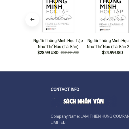
Người Thông Minh Học Tập
Người Thông Minh Học
Như Thế Nào (Tái Bản)
Như Thế Nào (Tái Bản 
$28.99 USD
$39.99 USD
$24.99 USD
CONTACT INFO
Company Name: LAM THIEN HUNG COMPAN
LIMITED
