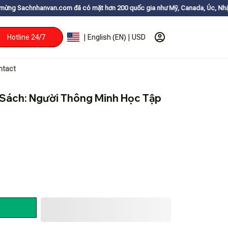
.com đã có mặt hơn 200 quốc gia như Mỹ, Canada, Úc, Nhật, Hàn, và các n
Hotline 24/7
| English (EN) | USD
ntact
| Sách: Người Thông Minh Học Tập 