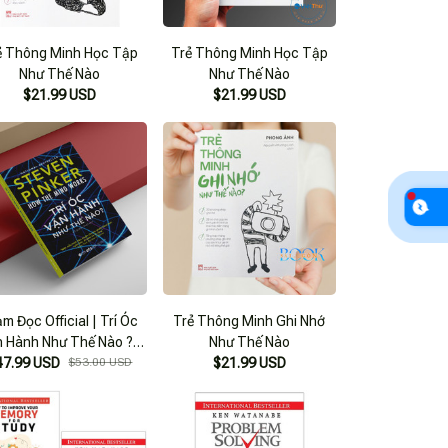
ẻ Thông Minh Học Tập
Trẻ Thông Minh Học Tập
Như Thế Nào
Như Thế Nào
$21.99 USD
$21.99 USD
m Đọc Official | Trí Óc
Trẻ Thông Minh Ghi Nhớ
 Hành Như Thế Nào ? (
Như Thế Nào
47.99 USD
Bản Quyền )
$53.00 USD
$21.99 USD