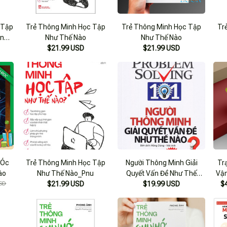
 Tập
Trẻ Thông Minh Học Tập
Trẻ Thông Minh Học Tập
Tr
ản
Như Thế Nào
Như Thế Nào
$21.99 USD
$21.99 USD
Trẻ Thông Minh Học Tập
Người Thông Minh Giải
Trạ
ào
Như Thế Nào_Pnu
Quyết Vấn Đề Như Thế
Vận
SD
$21.99 USD
$19.99 USD
Nào?
$