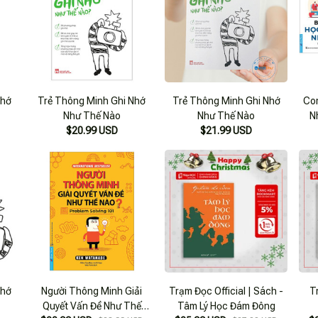
Nhớ
Trẻ Thông Minh Ghi Nhớ
Trẻ Thông Minh Ghi Nhớ
Co
Như Thế Nào
Như Thế Nào
N
$20.99 USD
$21.99 USD
Thô
Đ
Nhớ
Người Thông Minh Giải
Trạm Đọc Official | Sách -
T
Quyết Vấn Đề Như Thế
Tâm Lý Học Đám Đông