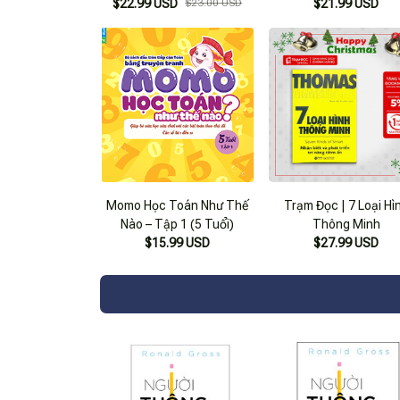
$22.99 USD
Đô-La Từ Thị Trường
$23.00 USD
$21.99 USD
Chứng Khoán Như Thế Nào
Momo Học Toán Như Thế
Trạm Đọc | 7 Loại Hì
Nào – Tập 1 (5 Tuổi)
Thông Minh
$15.99 USD
$27.99 USD