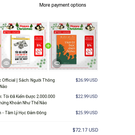
More payment options
 Official | Sách: Người Thông
$26.99 USD
 Nào
h: Tôi Đã Kiếm Được 2.000.000
$22.99 USD
Chứng Khoán Như Thế Nào
ch - Tâm Lý Học Đám Đông
$25.99 USD
$72.17 USD