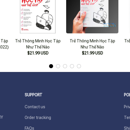
 Tập
Trẻ Thông Minh Học Tập
Trẻ Thông Minh Học Tập
Tr
2022)
Như Thế Nào
Như Thế Nào
$21.99 USD
$21.99 USD
SUPPORT
PO
Contact us
Pri
Y 
Order tracking
Ter
FAQs
Shi