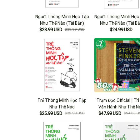
Người Thông Minh Học Tập
Người Thông Minh Học
Như Thế Nào (Tái Bản)
Như Thế Nào (Tái B
$28.99 USD
$39.99 USD
$24.99 USD
2022)
Trẻ Thông Minh Học Tập
Trạm Đọc Official | Trí Óc
Như Thế Nào
Vận Hành Như Thế N
$25.99 USD
$35.99 USD
$47.99 USD
$54.00 U