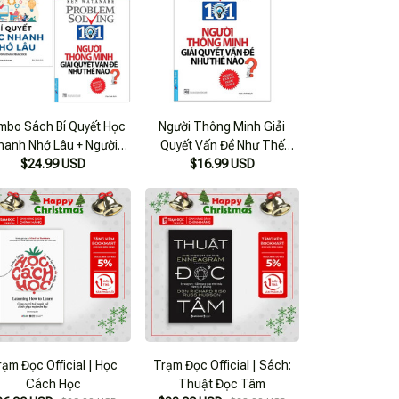
mbo Sách Bí Quyết Học
Người Thông Minh Giải
hanh Nhớ Lâu + Người
Quyết Vấn Đề Như Thế
ng Minh Giải Quyết Vấn
$24.99 USD
Nào? (tái Bản 2020)
$16.99 USD
ề Như Thế Nào? (bộ 2
Cuốn)
rạm Đọc Official | Học
Trạm Đọc Official | Sách:
Cách Học
Thuật Đọc Tâm