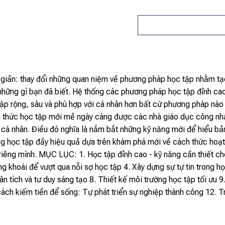
giản: thay đổi những quan niệm về phương pháp học tập nhằm tạ
u những gì bạn đã biết. Hệ thống các phương pháp học tập đỉnh ca
ập rộng, sâu và phù hợp với cá nhân hơn bất cứ phương pháp nào 
h thức học tập mới mẻ ngày càng được các nhà giáo dục công nhận
 cá nhân. Điều đó nghĩa là nắm bắt những kỹ năng mới để hiểu bản 
ng học tập đầy hiệu quả dựa trên khám phá mới về cách thức hoạ
êng mình. MỤC LỤC: 1. Học tập đỉnh cao - kỹ năng cần thiết cho 
sảng khoái để vượt qua nỗi sợ học tập 4. Xây dựng sự tự tin trong 
ân tích và tư duy sáng tạo 8. Thiết kế môi trường học tập tối ưu 
ách kiếm tiền để sống: Tự phát triển sự nghiệp thành công 12. Tr