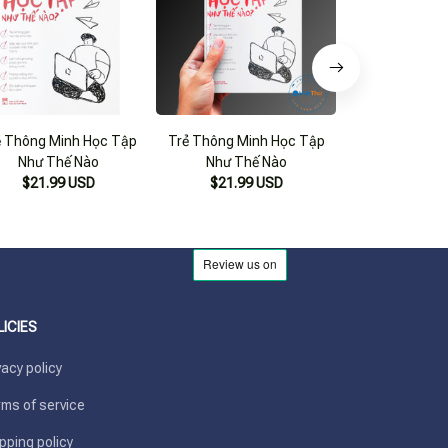
ẻ Thông Minh Học Tập
Trẻ Thông Minh Học Tập
Trẻ Thông Mi
Như Thế Nào
Như Thế Nào
Như Thế
$21.99 USD
$21.99 USD
$25.99 USD
LICIES
vacy policy
ms of service
pping policy